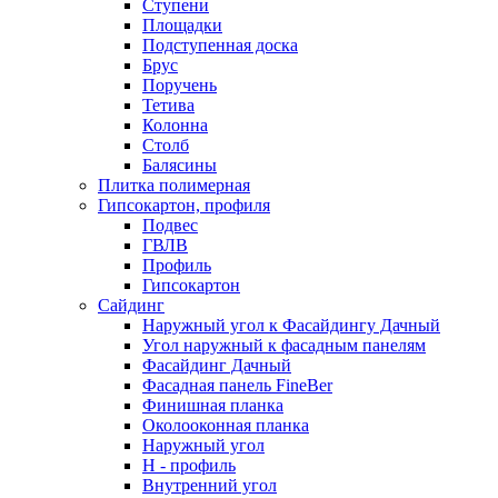
Ступени
Площадки
Подступенная доска
Брус
Поручень
Тетива
Колонна
Столб
Балясины
Плитка полимерная
Гипсокартон, профиля
Подвес
ГВЛВ
Профиль
Гипсокартон
Сайдинг
Наружный угол к Фасайдингу Дачный
Угол наружный к фасадным панелям
Фасайдинг Дачный
Фасадная панель FineBer
Финишная планка
Околооконная планка
Наружный угол
H - профиль
Внутренний угол