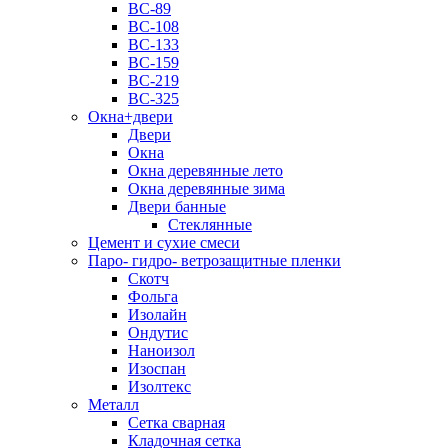
ВС-89
ВС-108
ВС-133
ВС-159
ВС-219
ВС-325
Окна+двери
Двери
Окна
Окна деревянные лето
Окна деревянные зима
Двери банные
Стеклянные
Цемент и сухие смеси
Паро- гидро- ветрозащитные пленки
Скотч
Фольга
Изолайн
Ондутис
Наноизол
Изоспан
Изолтекс
Металл
Сетка сварная
Кладочная сетка