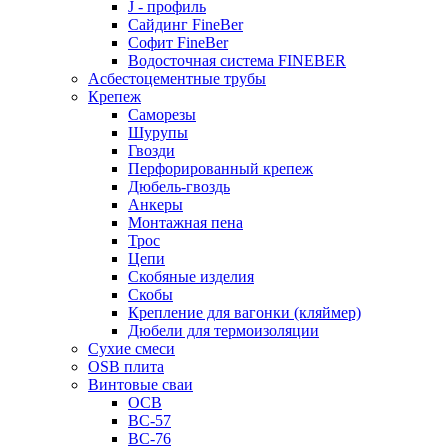
J - профиль
Сайдинг FineBer
Софит FineBer
Водосточная система FINEBER
Асбестоцементные трубы
Крепеж
Саморезы
Шурупы
Гвозди
Перфорированный крепеж
Дюбель-гвоздь
Анкеры
Монтажная пена
Трос
Цепи
Скобяные изделия
Скобы
Крепление для вагонки (кляймер)
Дюбели для термоизоляции
Сухие смеси
OSB плита
Винтовые сваи
ОСВ
ВС-57
ВС-76