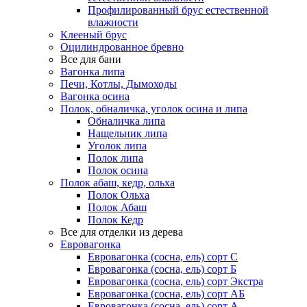
Профилированный брус естественной
влажности
Клееный брус
Оцилиндрованное бревно
Все для бани
Вагонка липа
Печи, Котлы, Дымоходы
Вагонка осина
Полок, обналичка, уголок осина и липа
Обналичка липа
Нащельник липа
Уголок липа
Полок липа
Полок осина
Полок абаш, кедр, ольха
Полок Ольха
Полок Абаш
Полок Кедр
Все для отделки из дерева
Евровагонка
Евровагонка (сосна, ель) сорт С
Евровагонка (сосна, ель) сорт Б
Евровагонка (сосна, ель) сорт Экстра
Евровагонка (сосна, ель) сорт АБ
Евровагонка (сосна, ель) сорт А