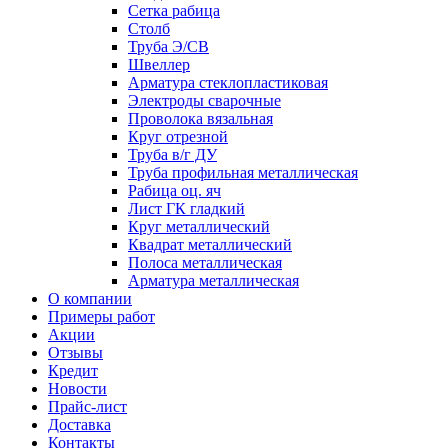
Сетка рабица
Столб
Труба Э/СВ
Швеллер
Арматура стеклопластиковая
Электроды сварочные
Проволока вязальная
Круг отрезной
Труба в/г ДУ
Труба профильная металлическая
Рабица оц. яч
Лист ГК гладкий
Круг металлический
Квадрат металлический
Полоса металлическая
Арматура металлическая
О компании
Примеры работ
Акции
Отзывы
Кредит
Новости
Прайс-лист
Доставка
Контакты