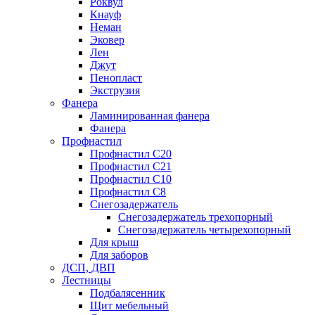
Роквул
Кнауф
Неман
Эковер
Лен
Джут
Пенопласт
Экструзия
Фанера
Ламинированная фанера
Фанера
Профнастил
Профнастил С20
Профнастил С21
Профнастил С10
Профнастил С8
Снегозадержатель
Снегозадержатель трехопорный
Снегозадержатель четырехопорный
Для крыш
Для заборов
ДСП, ДВП
Лестницы
Подбалясенник
Щит мебельный