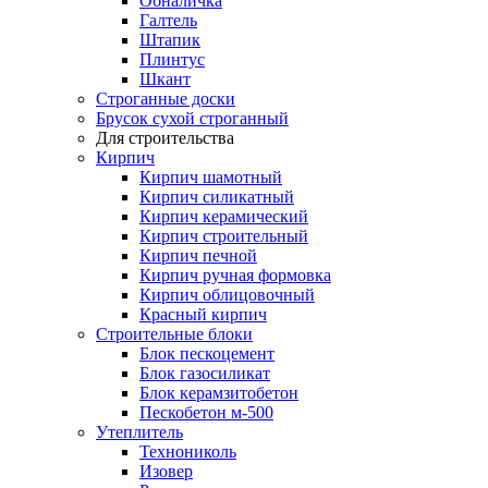
Обналичка
Галтель
Штапик
Плинтус
Шкант
Строганные доски
Брусок сухой строганный
Для строительства
Кирпич
Кирпич шамотный
Кирпич силикатный
Кирпич керамический
Кирпич строительный
Кирпич печной
Кирпич ручная формовка
Кирпич облицовочный
Красный кирпич
Строительные блоки
Блок пескоцемент
Блок газосиликат
Блок керамзитобетон
Пескобетон м-500
Утеплитель
Технониколь
Изовер