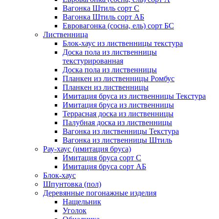
Вагонка Штиль сорт С
Вагонка Штиль сорт АБ
Евровагонка (сосна, ель) сорт БС
Лиственница
Блок-хаус из лиственницы текстура
Доска пола из лиственницы
текстурированная
Доска пола из лиственницы
Планкен из лиственницы Ромбус
Планкен из лиственницы
Имитация бруса из лиственницы Текстура
Имитация бруса из лиственницы
Террасная доска из лиственницы
Палубная доска из лиственницы
Вагонка из лиственницы Текстура
Вагонка из лиственницы Штиль
Рау-хаус (имитация бруса)
Имитация бруса сорт С
Имитация бруса сорт АБ
Блок-хаус
Шпунтовка (пол)
Деревянные погонажные изделия
Нащельник
Уголок