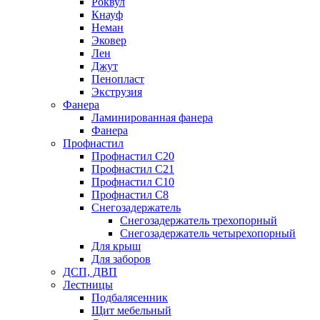
Роквул
Кнауф
Неман
Эковер
Лен
Джут
Пенопласт
Экструзия
Фанера
Ламинированная фанера
Фанера
Профнастил
Профнастил С20
Профнастил С21
Профнастил С10
Профнастил С8
Снегозадержатель
Снегозадержатель трехопорный
Снегозадержатель четырехопорный
Для крыш
Для заборов
ДСП, ДВП
Лестницы
Подбалясенник
Щит мебельный