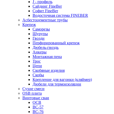
J - профиль
Сайдинг FineBer
Софит FineBer
Водосточная система FINEBER
Асбестоцементные трубы
Крепеж
Саморезы
Шурупы
Гвозди
Перфорированный крепеж
Дюбель-гвоздь
Анкеры
Монтажная пена
Трос
Цепи
Скобяные изделия
Скобы
Крепление для вагонки (кляймер)
Дюбели для термоизоляции
Сухие смеси
OSB плита
Винтовые сваи
ОСВ
ВС-57
ВС-76