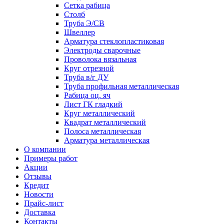
Сетка рабица
Столб
Труба Э/СВ
Швеллер
Арматура стеклопластиковая
Электроды сварочные
Проволока вязальная
Круг отрезной
Труба в/г ДУ
Труба профильная металлическая
Рабица оц. яч
Лист ГК гладкий
Круг металлический
Квадрат металлический
Полоса металлическая
Арматура металлическая
О компании
Примеры работ
Акции
Отзывы
Кредит
Новости
Прайс-лист
Доставка
Контакты