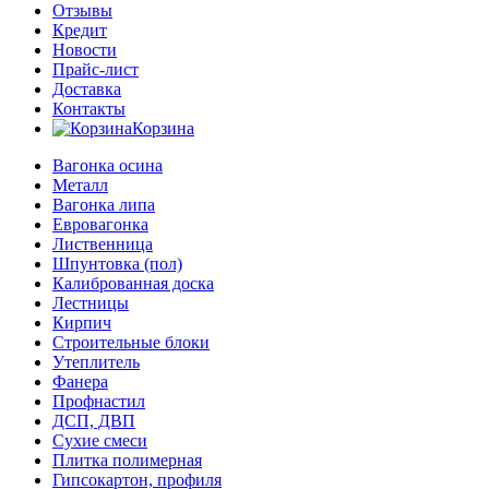
Отзывы
Кредит
Новости
Прайс-лист
Доставка
Контакты
Корзина
Вагонка осина
Металл
Вагонка липа
Евровагонка
Лиственница
Шпунтовка (пол)
Калиброванная доска
Лестницы
Кирпич
Строительные блоки
Утеплитель
Фанера
Профнастил
ДСП, ДВП
Сухие смеси
Плитка полимерная
Гипсокартон, профиля