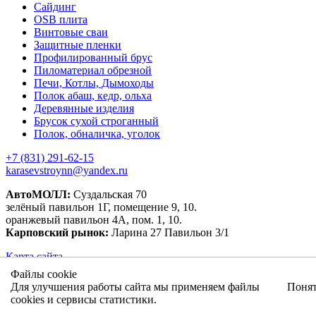
Сайдинг
OSB плита
Винтовые сваи
Защитные пленки
Профилированный брус
Пиломатериал обрезной
Печи, Котлы, Дымоходы
Полок абаш, кедр, ольха
Деревянные изделия
Брусок сухой строганный
Полок, обналичка, уголок
+7 (831) 291-62-15
karasevstroynn@yandex.ru
АвтоМОЛЛ:
Суздальская 70
зелёный павильон 1Г, помещение 9, 10.
оранжевый павильон 4А, пом. 1, 10.
Карповский рынок:
Ларина 27 Павильон 3/1
Карта сайта
Файлы cookie
Для улучшения работы сайта мы применяем файлы
Поня
cookies и сервисы статистики.