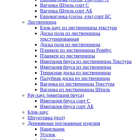
Вагонка Штиль сорт С
Вагонка Штиль сорт АБ
Евровагонка (сосна, ель) сорт БС
Лиственница
Блок-хаус из лиственницы текстура
Доска пола из лиственницы
текстурированная
Доска пола из лиственницы
Планкен из лиственницы Ромбус
Планкен из лиственницы
Имитация бруса из лиственницы Текстура
Имитация бруса из лиственницы
Террасная доска из лиственницы
Палубная доска из лиственницы
Вагонка из лиственницы Текстура
Вагонка из лиственницы Штиль
Рау-хаус (имитация бруса)
Имитация бруса сорт С
Имитация бруса сорт АБ
Блок-хаус
Шпунтовка (пол)
Деревянные погонажные изделия
Нащельник
Уголок