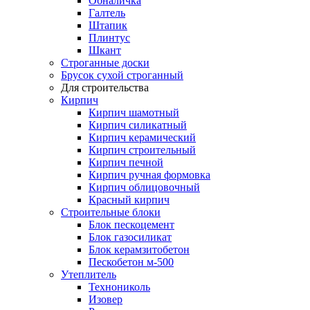
Обналичка
Галтель
Штапик
Плинтус
Шкант
Строганные доски
Брусок сухой строганный
Для строительства
Кирпич
Кирпич шамотный
Кирпич силикатный
Кирпич керамический
Кирпич строительный
Кирпич печной
Кирпич ручная формовка
Кирпич облицовочный
Красный кирпич
Строительные блоки
Блок пескоцемент
Блок газосиликат
Блок керамзитобетон
Пескобетон м-500
Утеплитель
Технониколь
Изовер