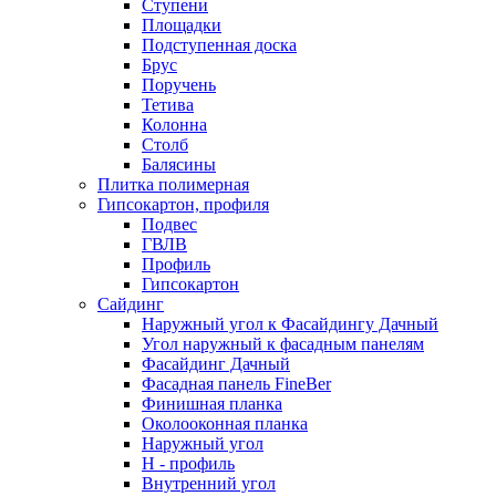
Ступени
Площадки
Подступенная доска
Брус
Поручень
Тетива
Колонна
Столб
Балясины
Плитка полимерная
Гипсокартон, профиля
Подвес
ГВЛВ
Профиль
Гипсокартон
Сайдинг
Наружный угол к Фасайдингу Дачный
Угол наружный к фасадным панелям
Фасайдинг Дачный
Фасадная панель FineBer
Финишная планка
Околооконная планка
Наружный угол
H - профиль
Внутренний угол