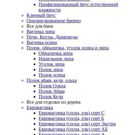
Профилированный брус естественной
влажности
Клееный брус
Оцилиндрованное бревно
Все для бани
Вагонка липа
Печи, Котлы, Дымоходы
Вагонка осина
Полок, обналичка, уголок осина и липа
Обналичка липа
Нащельник липа
Уголок липа
Полок липа
Полок осина
Полок абаш, кедр, ольха
Полок Ольха
Полок Абаш
Полок Кедр
Все для отделки из дерева
Евровагонка
Евровагонка (сосна, ель) сорт С
Евровагонка (сосна, ель) сорт Б
Евровагонка (сосна, ель) сорт Экстра
Евровагонка (сосна, ель) сорт АБ
Евровагонка (сосна, ель) сорт А