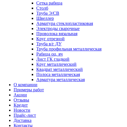
Сетка рабица
Столб
Труба Э/СВ
Швеллер
Арматура стеклопластиковая
Электроды сварочные
Проволока вязальная
Круг отрезной
Труба в/г ДУ
Труба профильная металлическая
Рабица оц. яч
Лист ГК гладкий
Круг металлический
Квадрат металлический
Полоса металлическая
Арматура металлическая
О компании
Примеры работ
Акции
Отзывы
Кредит
Новости
Прайс-лист
Доставка
Контакты