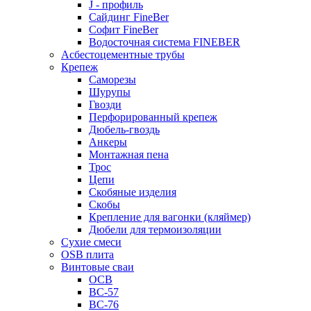
J - профиль
Сайдинг FineBer
Софит FineBer
Водосточная система FINEBER
Асбестоцементные трубы
Крепеж
Саморезы
Шурупы
Гвозди
Перфорированный крепеж
Дюбель-гвоздь
Анкеры
Монтажная пена
Трос
Цепи
Скобяные изделия
Скобы
Крепление для вагонки (кляймер)
Дюбели для термоизоляции
Сухие смеси
OSB плита
Винтовые сваи
ОСВ
ВС-57
ВС-76