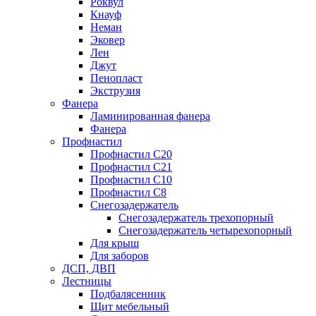
Роквул
Кнауф
Неман
Эковер
Лен
Джут
Пенопласт
Экструзия
Фанера
Ламинированная фанера
Фанера
Профнастил
Профнастил С20
Профнастил С21
Профнастил С10
Профнастил С8
Снегозадержатель
Снегозадержатель трехопорный
Снегозадержатель четырехопорный
Для крыш
Для заборов
ДСП, ДВП
Лестницы
Подбалясенник
Щит мебельный