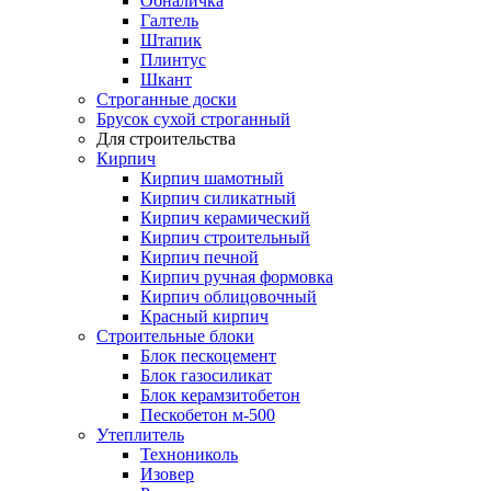
Обналичка
Галтель
Штапик
Плинтус
Шкант
Строганные доски
Брусок сухой строганный
Для строительства
Кирпич
Кирпич шамотный
Кирпич силикатный
Кирпич керамический
Кирпич строительный
Кирпич печной
Кирпич ручная формовка
Кирпич облицовочный
Красный кирпич
Строительные блоки
Блок пескоцемент
Блок газосиликат
Блок керамзитобетон
Пескобетон м-500
Утеплитель
Технониколь
Изовер