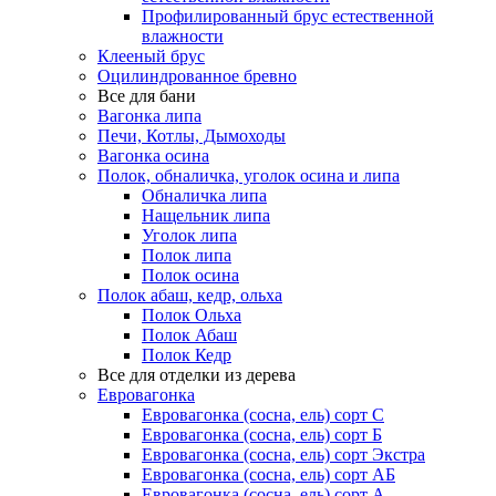
Профилированный брус естественной
влажности
Клееный брус
Оцилиндрованное бревно
Все для бани
Вагонка липа
Печи, Котлы, Дымоходы
Вагонка осина
Полок, обналичка, уголок осина и липа
Обналичка липа
Нащельник липа
Уголок липа
Полок липа
Полок осина
Полок абаш, кедр, ольха
Полок Ольха
Полок Абаш
Полок Кедр
Все для отделки из дерева
Евровагонка
Евровагонка (сосна, ель) сорт С
Евровагонка (сосна, ель) сорт Б
Евровагонка (сосна, ель) сорт Экстра
Евровагонка (сосна, ель) сорт АБ
Евровагонка (сосна, ель) сорт А