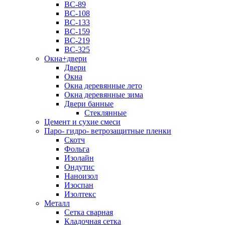
ВС-89
ВС-108
ВС-133
ВС-159
ВС-219
ВС-325
Окна+двери
Двери
Окна
Окна деревянные лето
Окна деревянные зима
Двери банные
Стеклянные
Цемент и сухие смеси
Паро- гидро- ветрозащитные пленки
Скотч
Фольга
Изолайн
Ондутис
Наноизол
Изоспан
Изолтекс
Металл
Сетка сварная
Кладочная сетка