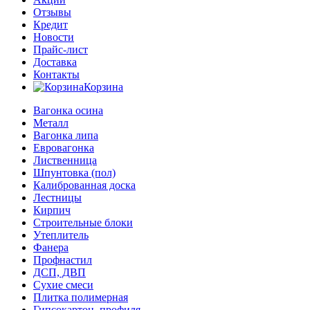
Отзывы
Кредит
Новости
Прайс-лист
Доставка
Контакты
Корзина
Вагонка осина
Металл
Вагонка липа
Евровагонка
Лиственница
Шпунтовка (пол)
Калиброванная доска
Лестницы
Кирпич
Строительные блоки
Утеплитель
Фанера
Профнастил
ДСП, ДВП
Сухие смеси
Плитка полимерная
Гипсокартон, профиля