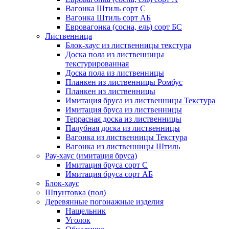
Вагонка Штиль сорт С
Вагонка Штиль сорт АБ
Евровагонка (сосна, ель) сорт БС
Лиственница
Блок-хаус из лиственницы текстура
Доска пола из лиственницы
текстурированная
Доска пола из лиственницы
Планкен из лиственницы Ромбус
Планкен из лиственницы
Имитация бруса из лиственницы Текстура
Имитация бруса из лиственницы
Террасная доска из лиственницы
Палубная доска из лиственницы
Вагонка из лиственницы Текстура
Вагонка из лиственницы Штиль
Рау-хаус (имитация бруса)
Имитация бруса сорт С
Имитация бруса сорт АБ
Блок-хаус
Шпунтовка (пол)
Деревянные погонажные изделия
Нащельник
Уголок