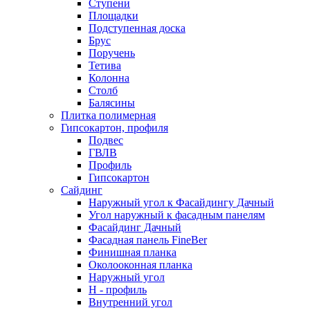
Ступени
Площадки
Подступенная доска
Брус
Поручень
Тетива
Колонна
Столб
Балясины
Плитка полимерная
Гипсокартон, профиля
Подвес
ГВЛВ
Профиль
Гипсокартон
Сайдинг
Наружный угол к Фасайдингу Дачный
Угол наружный к фасадным панелям
Фасайдинг Дачный
Фасадная панель FineBer
Финишная планка
Околооконная планка
Наружный угол
H - профиль
Внутренний угол