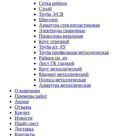
Сетка рабица
Столб
Труба Э/СВ
Швеллер
Арматура стеклопластиковая
Электроды сварочные
Проволока вязальная
Круг отрезной
Труба в/г ДУ
Труба профильная металлическая
Рабица оц. яч
Лист ГК гладкий
Круг металлический
Квадрат металлический
Полоса металлическая
Арматура металлическая
О компании
Примеры работ
Акции
Отзывы
Кредит
Новости
Прайс-лист
Доставка
Контакты