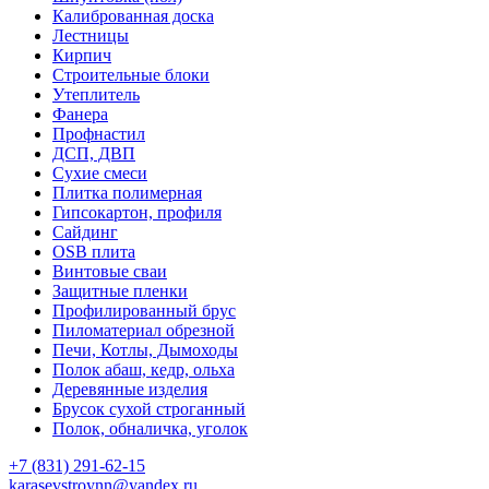
Калиброванная доска
Лестницы
Кирпич
Строительные блоки
Утеплитель
Фанера
Профнастил
ДСП, ДВП
Сухие смеси
Плитка полимерная
Гипсокартон, профиля
Сайдинг
OSB плита
Винтовые сваи
Защитные пленки
Профилированный брус
Пиломатериал обрезной
Печи, Котлы, Дымоходы
Полок абаш, кедр, ольха
Деревянные изделия
Брусок сухой строганный
Полок, обналичка, уголок
+7 (831) 291-62-15
karasevstroynn@yandex.ru