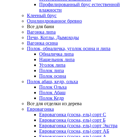
Профилированный брус естественной
влажности
Клееный брус
Оцилиндрованное бревно
Все для бани
Вагонка липа
Печи, Котлы, Дымоходы
Вагонка осина
Полок, обналичка, уголок осина и липа
Обналичка липа
Нащельник липа
Уголок липа
Полок липа
Полок осина
Полок абаш, кедр, ольха
Полок Ольха
Полок Абаш
Полок Кедр
Все для отделки из дерева
Евровагонка
Евровагонка (сосна, ель) сорт С
Евровагонка (сосна, ель) сорт Б
Евровагонка (сосна, ель) сорт Экстра
Евровагонка (сосна, ель) сорт АБ
Евровагонка (сосна, ель) сорт А