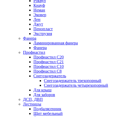
Роквул
Кнауф
Неман
Эковер
Лен
Джут
Пенопласт
Экструзия
Фанера
Ламинированная фанера
Фанера
Профнастил
Профнастил С20
Профнастил С21
Профнастил С10
Профнастил С8
Снегозадержатель
Снегозадержатель трехопорный
Снегозадержатель четырехопорный
Для крыш
Для заборов
ДСП, ДВП
Лестницы
Подбалясенник
Щит мебельный