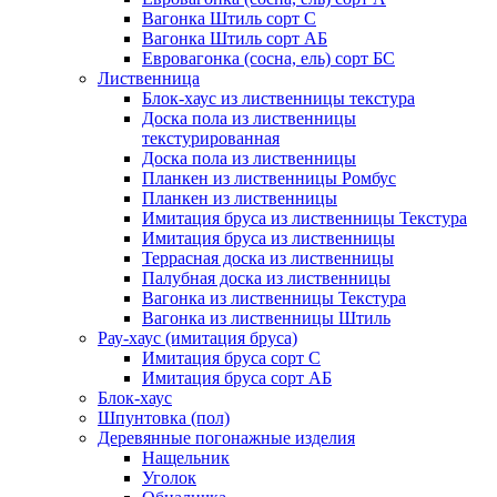
Вагонка Штиль сорт С
Вагонка Штиль сорт АБ
Евровагонка (сосна, ель) сорт БС
Лиственница
Блок-хаус из лиственницы текстура
Доска пола из лиственницы
текстурированная
Доска пола из лиственницы
Планкен из лиственницы Ромбус
Планкен из лиственницы
Имитация бруса из лиственницы Текстура
Имитация бруса из лиственницы
Террасная доска из лиственницы
Палубная доска из лиственницы
Вагонка из лиственницы Текстура
Вагонка из лиственницы Штиль
Рау-хаус (имитация бруса)
Имитация бруса сорт С
Имитация бруса сорт АБ
Блок-хаус
Шпунтовка (пол)
Деревянные погонажные изделия
Нащельник
Уголок