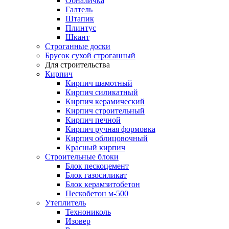
Обналичка
Галтель
Штапик
Плинтус
Шкант
Строганные доски
Брусок сухой строганный
Для строительства
Кирпич
Кирпич шамотный
Кирпич силикатный
Кирпич керамический
Кирпич строительный
Кирпич печной
Кирпич ручная формовка
Кирпич облицовочный
Красный кирпич
Строительные блоки
Блок пескоцемент
Блок газосиликат
Блок керамзитобетон
Пескобетон м-500
Утеплитель
Технониколь
Изовер