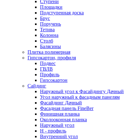
Ступени
Площадки
Подступенная доска
Брус
Поручень
Тетива
Колонна
Столб
Балясины
Плитка полимерная
Гипсокартон, профиля
Подвес
ГВЛВ
Профиль
Гипсокартон
Сайдинг
Наружный угол к Фасайдингу Дачный
Угол наружный к фасадным панелям
Фасайдинг Дачный
Фасадная панель FineBer
Финишная планка
Околооконная планка
Наружный угол
H - профиль
Внутренний угол