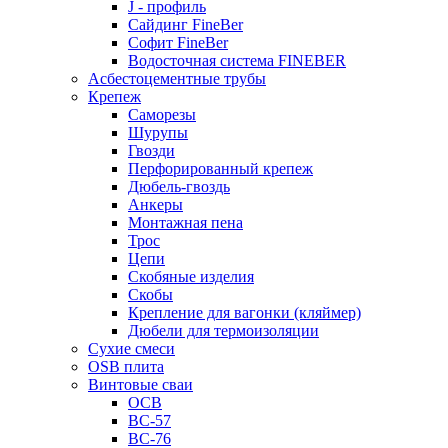
J - профиль
Сайдинг FineBer
Софит FineBer
Водосточная система FINEBER
Асбестоцементные трубы
Крепеж
Саморезы
Шурупы
Гвозди
Перфорированный крепеж
Дюбель-гвоздь
Анкеры
Монтажная пена
Трос
Цепи
Скобяные изделия
Скобы
Крепление для вагонки (кляймер)
Дюбели для термоизоляции
Сухие смеси
OSB плита
Винтовые сваи
ОСВ
ВС-57
ВС-76