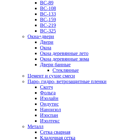
ВС-89
ВС-108
ВС-133
ВС-159
ВС-219
ВС-325
Окна+двери
Двери
Окна
Окна деревянные лето
Окна деревянные зима
Двери банные
Стеклянные
Цемент и сухие смеси
Паро- гидро- ветрозащитные пленки
Скотч
Фольга
Изолайн
Ондутис
Наноизол
Изоспан
Изолтекс
Металл
Сетка сварная
Кладочная сетка