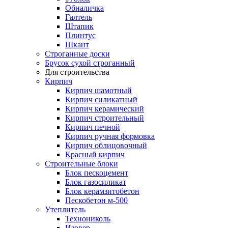
Обналичка
Галтель
Штапик
Плинтус
Шкант
Строганные доски
Брусок сухой строганный
Для строительства
Кирпич
Кирпич шамотный
Кирпич силикатный
Кирпич керамический
Кирпич строительный
Кирпич печной
Кирпич ручная формовка
Кирпич облицовочный
Красный кирпич
Строительные блоки
Блок пескоцемент
Блок газосиликат
Блок керамзитобетон
Пескобетон м-500
Утеплитель
Технониколь
Изовер