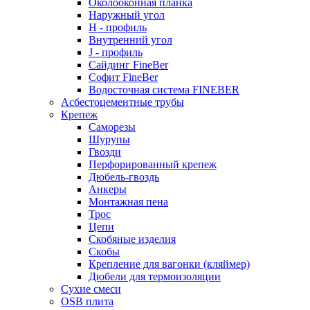
Околооконная планка
Наружный угол
H - профиль
Внутренний угол
J - профиль
Сайдинг FineBer
Софит FineBer
Водосточная система FINEBER
Асбестоцементные трубы
Крепеж
Саморезы
Шурупы
Гвозди
Перфорированный крепеж
Дюбель-гвоздь
Анкеры
Монтажная пена
Трос
Цепи
Скобяные изделия
Скобы
Крепление для вагонки (кляймер)
Дюбели для термоизоляции
Сухие смеси
OSB плита