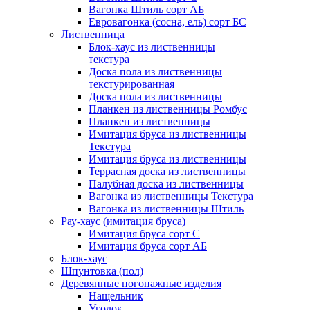
Вагонка Штиль сорт АБ
Евровагонка (сосна, ель) сорт БС
Лиственница
Блок-хаус из лиственницы
текстура
Доска пола из лиственницы
текстурированная
Доска пола из лиственницы
Планкен из лиственницы Ромбус
Планкен из лиственницы
Имитация бруса из лиственницы
Текстура
Имитация бруса из лиственницы
Террасная доска из лиственницы
Палубная доска из лиственницы
Вагонка из лиственницы Текстура
Вагонка из лиственницы Штиль
Рау-хаус (имитация бруса)
Имитация бруса сорт С
Имитация бруса сорт АБ
Блок-хаус
Шпунтовка (пол)
Деревянные погонажные изделия
Нащельник
Уголок