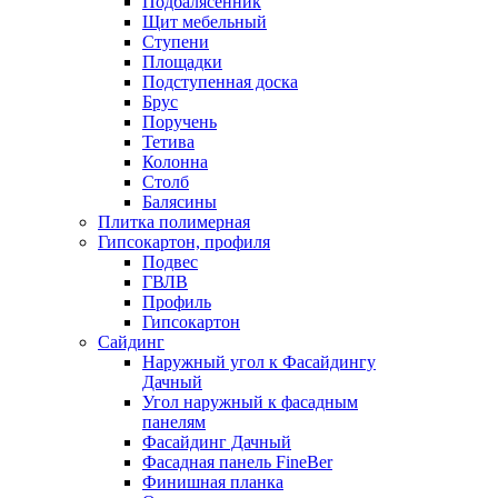
Подбалясенник
Щит мебельный
Ступени
Площадки
Подступенная доска
Брус
Поручень
Тетива
Колонна
Столб
Балясины
Плитка полимерная
Гипсокартон, профиля
Подвес
ГВЛВ
Профиль
Гипсокартон
Сайдинг
Наружный угол к Фасайдингу
Дачный
Угол наружный к фасадным
панелям
Фасайдинг Дачный
Фасадная панель FineBer
Финишная планка