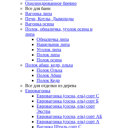
Оцилиндрованное бревно
Все для бани
Вагонка липа
Печи, Котлы, Дымоходы
Вагонка осина
Полок, обналичка, уголок осина и
липа
Обналичка липа
Нащельник липа
Уголок липа
Полок липа
Полок осина
Полок абаш, кедр, ольха
Полок Ольха
Полок Абаш
Полок Кедр
Все для отделки из дерева
Евровагонка
Евровагонка (сосна, ель) сорт С
Евровагонка (сосна, ель) сорт Б
Евровагонка (сосна, ель) сорт
Экстра
Евровагонка (сосна, ель) сорт АБ
Евровагонка (сосна, ель) сорт А
Вагонка Штиль сорт С