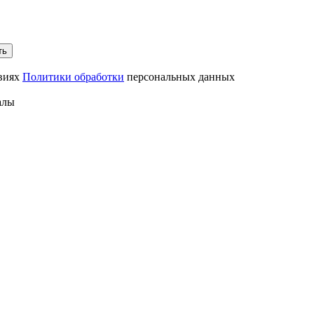
ть
овиях
Политики обработки
персональных данных
алы