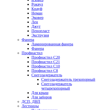
Роквул
Кнауф
Неман
Эковер
Лен
Джут
Пенопласт
Экструзия
Фанера
Ламинированная фанера
Фанера
Профнастил
Профнастил С20
Профнастил С21
Профнастил С10
Профнастил С8
Снегозадержатель
Снегозадержатель трехопорный
Снегозадержатель
четырехопорный
Для крыш
Для заборов
ДСП, ДВП
Лестницы