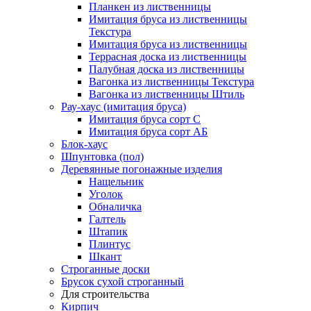
Планкен из лиственницы
Имитация бруса из лиственницы
Текстура
Имитация бруса из лиственницы
Террасная доска из лиственницы
Палубная доска из лиственницы
Вагонка из лиственницы Текстура
Вагонка из лиственницы Штиль
Рау-хаус (имитация бруса)
Имитация бруса сорт С
Имитация бруса сорт АБ
Блок-хаус
Шпунтовка (пол)
Деревянные погонажные изделия
Нащельник
Уголок
Обналичка
Галтель
Штапик
Плинтус
Шкант
Строганные доски
Брусок сухой строганный
Для строительства
Кирпич