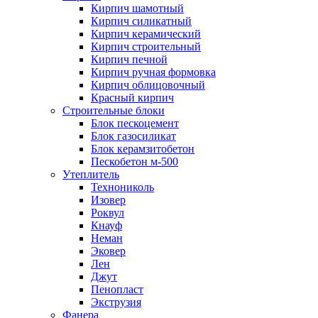
Кирпич шамотный
Кирпич силикатный
Кирпич керамический
Кирпич строительный
Кирпич печной
Кирпич ручная формовка
Кирпич облицовочный
Красный кирпич
Строительные блоки
Блок пескоцемент
Блок газосиликат
Блок керамзитобетон
Пескобетон м-500
Утеплитель
Технониколь
Изовер
Роквул
Кнауф
Неман
Эковер
Лен
Джут
Пенопласт
Экструзия
Фанера