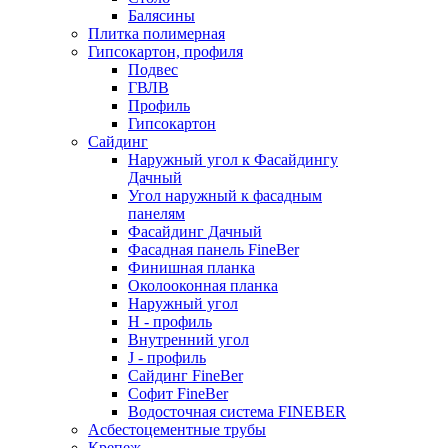
Балясины
Плитка полимерная
Гипсокартон, профиля
Подвес
ГВЛВ
Профиль
Гипсокартон
Сайдинг
Наружный угол к Фасайдингу
Дачный
Угол наружный к фасадным
панелям
Фасайдинг Дачный
Фасадная панель FineBer
Финишная планка
Околооконная планка
Наружный угол
H - профиль
Внутренний угол
J - профиль
Сайдинг FineBer
Софит FineBer
Водосточная система FINEBER
Асбестоцементные трубы
Крепеж