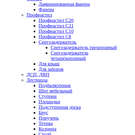
Ламинированная фанера
Фанера
Профнастил
Профнастил С20
Профнастил С21
Профнастил С10
Профнастил С8
Снегозадержатель
Снегозадержатель трехопорный
Снегозадержатель
четырехопорный
Для крыш
Для заборов
ДСП, ДВП
Лестницы
Подбалясенник
Щит мебельный
Ступени
Площадки
Подступенная доска
Брус
Поручень
Тетива
Колонна
Столб