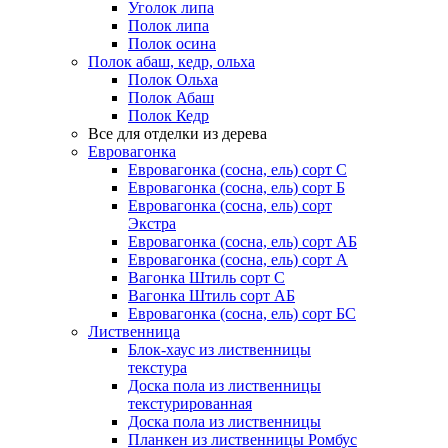
Уголок липа
Полок липа
Полок осина
Полок абаш, кедр, ольха
Полок Ольха
Полок Абаш
Полок Кедр
Все для отделки из дерева
Евровагонка
Евровагонка (сосна, ель) сорт С
Евровагонка (сосна, ель) сорт Б
Евровагонка (сосна, ель) сорт
Экстра
Евровагонка (сосна, ель) сорт АБ
Евровагонка (сосна, ель) сорт А
Вагонка Штиль сорт С
Вагонка Штиль сорт АБ
Евровагонка (сосна, ель) сорт БС
Лиственница
Блок-хаус из лиственницы
текстура
Доска пола из лиственницы
текстурированная
Доска пола из лиственницы
Планкен из лиственницы Ромбус