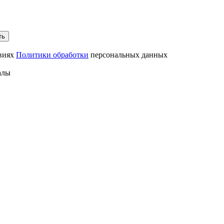
ть
овиях
Политики обработки
персональных данных
алы