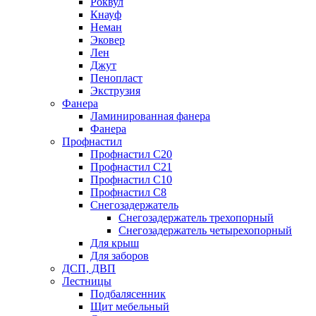
Роквул
Кнауф
Неман
Эковер
Лен
Джут
Пенопласт
Экструзия
Фанера
Ламинированная фанера
Фанера
Профнастил
Профнастил С20
Профнастил С21
Профнастил С10
Профнастил С8
Снегозадержатель
Снегозадержатель трехопорный
Снегозадержатель четырехопорный
Для крыш
Для заборов
ДСП, ДВП
Лестницы
Подбалясенник
Щит мебельный