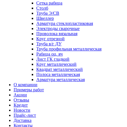
Сетка рабица
Столб
Труба Э/СВ
Швеллер
Арматура стеклопластиковая
Электроды сварочные
Проволока вязальная
Круг отрезной
Труба в/г ДУ
Труба профильная металлическая
Рабица оц. яч
Лист ГК гладкий
Круг металлический
Квадрат металлический
Полоса металлическая
Арматура металлическая
О компании
Примеры работ
Акции
Отзывы
Кредит
Новости
Прайс-лист
Доставка
Контакты