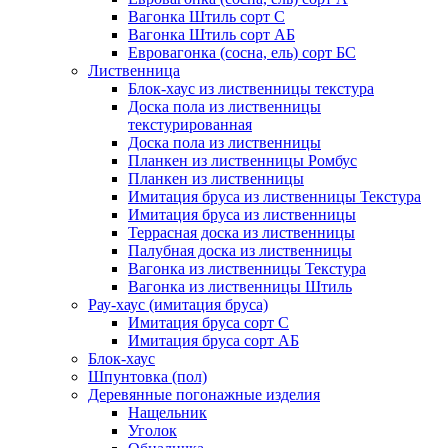
Вагонка Штиль сорт С
Вагонка Штиль сорт АБ
Евровагонка (сосна, ель) сорт БС
Лиственница
Блок-хаус из лиственницы текстура
Доска пола из лиственницы
текстурированная
Доска пола из лиственницы
Планкен из лиственницы Ромбус
Планкен из лиственницы
Имитация бруса из лиственницы Текстура
Имитация бруса из лиственницы
Террасная доска из лиственницы
Палубная доска из лиственницы
Вагонка из лиственницы Текстура
Вагонка из лиственницы Штиль
Рау-хаус (имитация бруса)
Имитация бруса сорт С
Имитация бруса сорт АБ
Блок-хаус
Шпунтовка (пол)
Деревянные погонажные изделия
Нащельник
Уголок