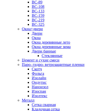
ВС-89
ВС-108
ВС-133
ВС-159
ВС-219
ВС-325
Окна+двери
Двери
Окна
Окна деревянные лето
Окна деревянные зима
Двери банные
Стеклянные
Цемент и сухие смеси
Паро- гидро- ветрозащитные пленки
Скотч
Фольга
Изолайн
Ондутис
Наноизол
Изоспан
Изолтекс
Металл
Сетка сварная
Кладочная сетка