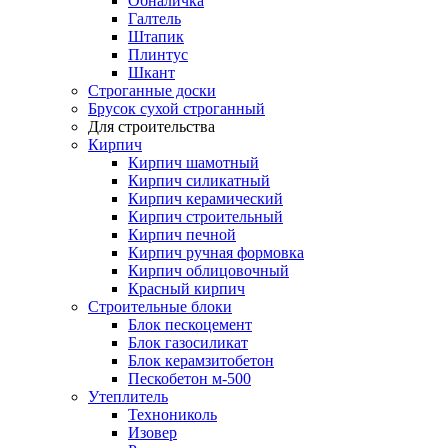
Обналичка
Галтель
Штапик
Плинтус
Шкант
Строганные доски
Брусок сухой строганный
Для строительства
Кирпич
Кирпич шамотный
Кирпич силикатный
Кирпич керамический
Кирпич строительный
Кирпич печной
Кирпич ручная формовка
Кирпич облицовочный
Красный кирпич
Строительные блоки
Блок пескоцемент
Блок газосиликат
Блок керамзитобетон
Пескобетон м-500
Утеплитель
Технониколь
Изовер