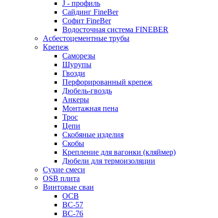
J - профиль
Сайдинг FineBer
Софит FineBer
Водосточная система FINEBER
Асбестоцементные трубы
Крепеж
Саморезы
Шурупы
Гвозди
Перфорированный крепеж
Дюбель-гвоздь
Анкеры
Монтажная пена
Трос
Цепи
Скобяные изделия
Скобы
Крепление для вагонки (кляймер)
Дюбели для термоизоляции
Сухие смеси
OSB плита
Винтовые сваи
ОСВ
ВС-57
ВС-76