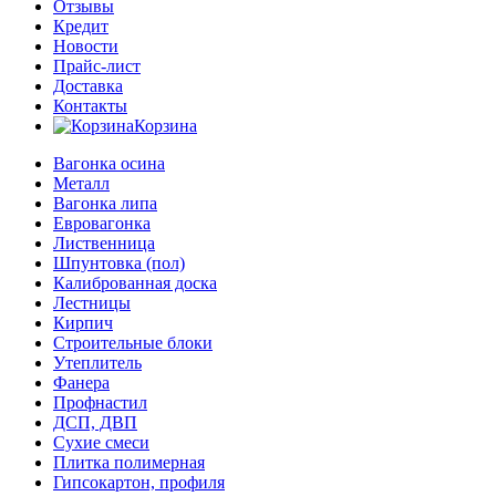
Отзывы
Кредит
Новости
Прайс-лист
Доставка
Контакты
Корзина
Вагонка осина
Металл
Вагонка липа
Евровагонка
Лиственница
Шпунтовка (пол)
Калиброванная доска
Лестницы
Кирпич
Строительные блоки
Утеплитель
Фанера
Профнастил
ДСП, ДВП
Сухие смеси
Плитка полимерная
Гипсокартон, профиля