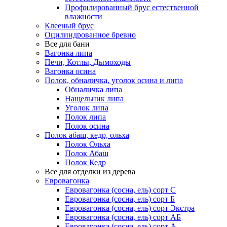
Профилированный брус естественной
влажности
Клееный брус
Оцилиндрованное бревно
Все для бани
Вагонка липа
Печи, Котлы, Дымоходы
Вагонка осина
Полок, обналичка, уголок осина и липа
Обналичка липа
Нащельник липа
Уголок липа
Полок липа
Полок осина
Полок абаш, кедр, ольха
Полок Ольха
Полок Абаш
Полок Кедр
Все для отделки из дерева
Евровагонка
Евровагонка (сосна, ель) сорт С
Евровагонка (сосна, ель) сорт Б
Евровагонка (сосна, ель) сорт Экстра
Евровагонка (сосна, ель) сорт АБ
Евровагонка (сосна, ель) сорт А