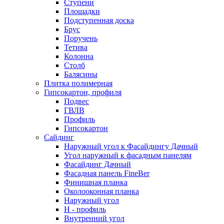
Ступени
Площадки
Подступенная доска
Брус
Поручень
Тетива
Колонна
Столб
Балясины
Плитка полимерная
Гипсокартон, профиля
Подвес
ГВЛВ
Профиль
Гипсокартон
Сайдинг
Наружный угол к Фасайдингу Дачный
Угол наружный к фасадным панелям
Фасайдинг Дачный
Фасадная панель FineBer
Финишная планка
Околооконная планка
Наружный угол
H - профиль
Внутренний угол