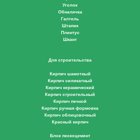
Уголок
Обналичка
Галтель
Штапик
Плинтус
Шкант
Строганные доски
Брусок сухой строганный
Для строительства
Кирпич
Кирпич шамотный
Кирпич силикатный
Кирпич керамический
Кирпич строительный
Кирпич печной
Кирпич ручная формовка
Кирпич облицовочный
Красный кирпич
Строительные блоки
Блок пескоцемент