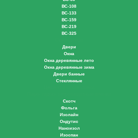
ВС-108
ВС-133
ВС-159
ВС-219
ВС-325
Окна+двери
Двери
Окна
Окна деревянные лето
Окна деревянные зима
Двери банные
Стеклянные
Цемент и сухие смеси
Паро- гидро- ветрозащитные пленки
Скотч
Фольга
Изолайн
Ондутис
Наноизол
Изоспан