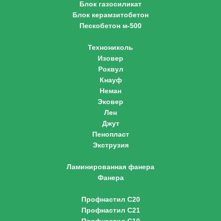
Блок газосиликат
Блок керамзитобетон
Пескобетон м-500
Утеплитель
Технониколь
Изовер
Роквул
Кнауф
Неман
Эковер
Лен
Джут
Пенопласт
Экструзия
Фанера
Ламинированная фанера
Фанера
Профнастил
Профнастил С20
Профнастил С21