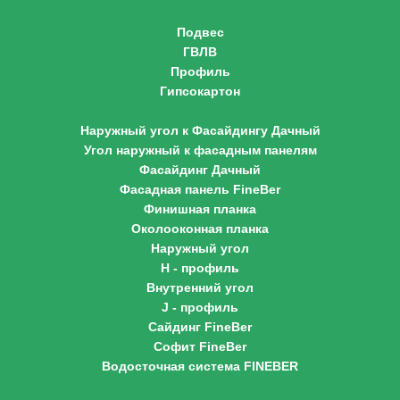
Гипсокартон, профиля
Подвес
ГВЛВ
Профиль
Гипсокартон
Сайдинг
Наружный угол к Фасайдингу Дачный
Угол наружный к фасадным панелям
Фасайдинг Дачный
Фасадная панель FineBer
Финишная планка
Околооконная планка
Наружный угол
H - профиль
Внутренний угол
J - профиль
Сайдинг FineBer
Софит FineBer
Водосточная система FINEBER
Асбестоцементные трубы