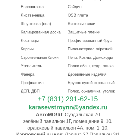
Евровагонка
Сайдинг
Лиственница
OSB плита
Шпунтовка (пол)
Винтовые сваи
Калиброванная доска
Защитные пленки
Лестницы
Профилированный брус
Кирпич
Пиломатериал обрезной
Строительные блоки
Печи, Котлы, Дымоходы
Утеплитель
Полок абаш, кедр, ольха
Фанера
Деревянные изделия
Профнастил
Брусок сухой строганный
ДСП, ДВП
Полок, обналичка, уголок
+7 (831) 291-62-15
karasevstroynn@yandex.ru
АвтоМОЛЛ:
Суздальская 70
зелёный павильон 1Г, помещение 9, 10.
оранжевый павильон 4А, пом. 1, 10.
Карповский рынок:
Ларина 27 Павильон 3/1