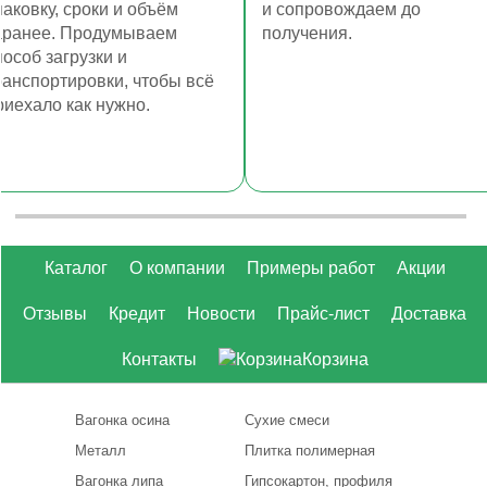
паковку, сроки и объём
и сопровождаем до
аранее. Продумываем
получения.
пособ загрузки и
ранспортировки, чтобы всё
риехало как нужно.
Каталог
О компании
Примеры работ
Акции
Отзывы
Кредит
Новости
Прайс-лист
Доставка
Контакты
Корзина
Вагонка осина
Сухие смеси
Металл
Плитка полимерная
Вагонка липа
Гипсокартон, профиля