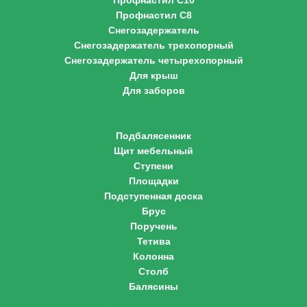
Профнастил С10
Профнастил С8
Снегозадержатель
Снегозадержатель трехопорный
Снегозадержатель четырехопорный
Для крыш
Для заборов
ДСП, ДВП
Лестницы
Подбалясенник
Щит мебельный
Ступени
Площадки
Подступенная доска
Брус
Поручень
Тетива
Колонна
Столб
Балясины
Плитка полимерная