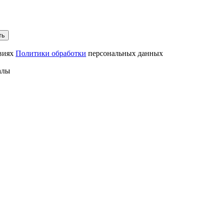
ть
овиях
Политики обработки
персональных данных
алы