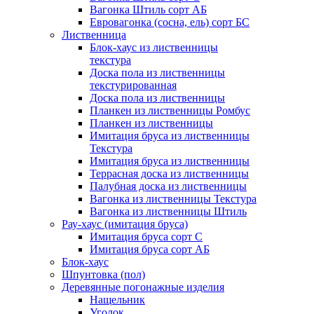
Вагонка Штиль сорт АБ
Евровагонка (сосна, ель) сорт БС
Лиственница
Блок-хаус из лиственницы
текстура
Доска пола из лиственницы
текстурированная
Доска пола из лиственницы
Планкен из лиственницы Ромбус
Планкен из лиственницы
Имитация бруса из лиственницы
Текстура
Имитация бруса из лиственницы
Террасная доска из лиственницы
Палубная доска из лиственницы
Вагонка из лиственницы Текстура
Вагонка из лиственницы Штиль
Рау-хаус (имитация бруса)
Имитация бруса сорт С
Имитация бруса сорт АБ
Блок-хаус
Шпунтовка (пол)
Деревянные погонажные изделия
Нащельник
Уголок