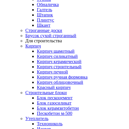
Обналичка
Галтель
Штапик
Плинтус
Шкант
Строганные доски
Брусок сухой строганный
Для строительства
Кирпич
Кирпич шамотный
Кирпич силикатный
Кирпич керамический
Кирпич строительный
Кирпич печной
Кирпич ручная формовка
Кирпич облицовочный
Красный кирпич
Строительные блоки
Блок пескоцемент
Блок газосиликат
Блок керамзитобетон
Пескобетон м-500
Утеплитель
Технониколь
Изовер