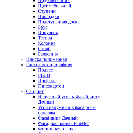
Подбалясенник
Щит мебельный
Ступени
Площадки
Подступенная доска
Брус
Поручень
Тетива
Колонна
Столб
Балясины
Плитка полимерная
Гипсокартон, профиля
Подвес
ГВЛВ
Профиль
Гипсокартон
Сайдинг
Наружный угол к Фасайдингу
Дачный
Угол наружный к фасадным
панелям
Фасайдинг Дачный
Фасадная панель FineBer
Финишная планка