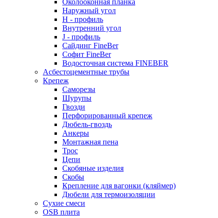
Околооконная планка
Наружный угол
H - профиль
Внутренний угол
J - профиль
Сайдинг FineBer
Софит FineBer
Водосточная система FINEBER
Асбестоцементные трубы
Крепеж
Саморезы
Шурупы
Гвозди
Перфорированный крепеж
Дюбель-гвоздь
Анкеры
Монтажная пена
Трос
Цепи
Скобяные изделия
Скобы
Крепление для вагонки (кляймер)
Дюбели для термоизоляции
Сухие смеси
OSB плита