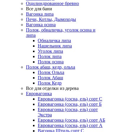
Оцилиндрованное бревно
Все для бани
Вагонка липа
Печи, Котлы, Дымоходы
Вагонка осина
Полок, обналичка, уголок осина и
липа
Обналичка липа
Нащельник липа
Уголок липа
Полок липа
Полок осина
Полок абаш, кедр, ольха
Полок Ольха
Полок Абаш
Полок Кедр
Все для отделки из дерева
Евровагонка
Евровагонка (сосна, ель) сорт С
Евровагонка (сосна, ель) сорт Б
Евровагонка (сосна, ель) сорт
Экстра
Евровагонка (сосна, ель) сорт АБ
Евровагонка (сосна, ель) сорт А
Вагонка Штиль сорт С