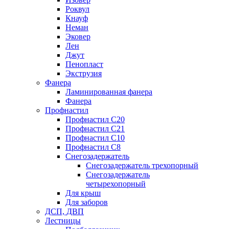
Роквул
Кнауф
Неман
Эковер
Лен
Джут
Пенопласт
Экструзия
Фанера
Ламинированная фанера
Фанера
Профнастил
Профнастил С20
Профнастил С21
Профнастил С10
Профнастил С8
Снегозадержатель
Снегозадержатель трехопорный
Снегозадержатель
четырехопорный
Для крыш
Для заборов
ДСП, ДВП
Лестницы