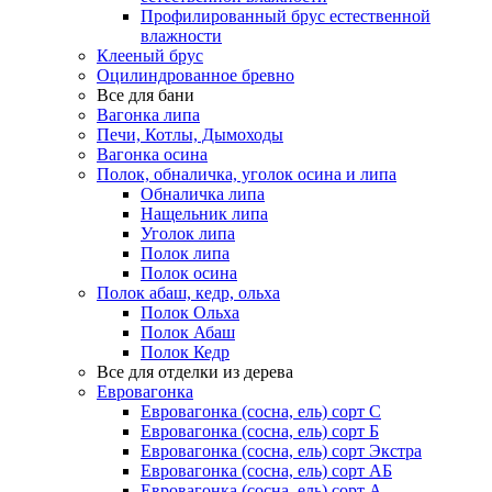
Профилированный брус естественной
влажности
Клееный брус
Оцилиндрованное бревно
Все для бани
Вагонка липа
Печи, Котлы, Дымоходы
Вагонка осина
Полок, обналичка, уголок осина и липа
Обналичка липа
Нащельник липа
Уголок липа
Полок липа
Полок осина
Полок абаш, кедр, ольха
Полок Ольха
Полок Абаш
Полок Кедр
Все для отделки из дерева
Евровагонка
Евровагонка (сосна, ель) сорт С
Евровагонка (сосна, ель) сорт Б
Евровагонка (сосна, ель) сорт Экстра
Евровагонка (сосна, ель) сорт АБ
Евровагонка (сосна, ель) сорт А