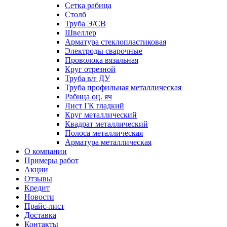
Сетка рабица
Столб
Труба Э/СВ
Швеллер
Арматура стеклопластиковая
Электроды сварочные
Проволока вязальная
Круг отрезной
Труба в/г ДУ
Труба профильная металлическая
Рабица оц. яч
Лист ГК гладкий
Круг металлический
Квадрат металлический
Полоса металлическая
Арматура металлическая
О компании
Примеры работ
Акции
Отзывы
Кредит
Новости
Прайс-лист
Доставка
Контакты