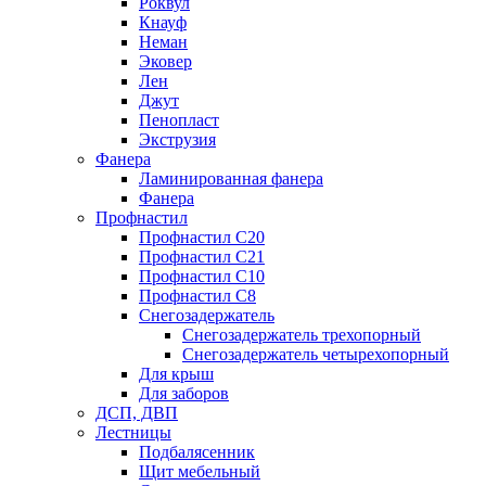
Роквул
Кнауф
Неман
Эковер
Лен
Джут
Пенопласт
Экструзия
Фанера
Ламинированная фанера
Фанера
Профнастил
Профнастил С20
Профнастил С21
Профнастил С10
Профнастил С8
Снегозадержатель
Снегозадержатель трехопорный
Снегозадержатель четырехопорный
Для крыш
Для заборов
ДСП, ДВП
Лестницы
Подбалясенник
Щит мебельный