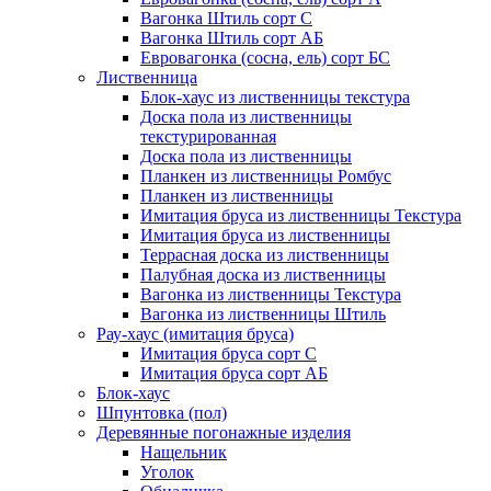
Вагонка Штиль сорт С
Вагонка Штиль сорт АБ
Евровагонка (сосна, ель) сорт БС
Лиственница
Блок-хаус из лиственницы текстура
Доска пола из лиственницы
текстурированная
Доска пола из лиственницы
Планкен из лиственницы Ромбус
Планкен из лиственницы
Имитация бруса из лиственницы Текстура
Имитация бруса из лиственницы
Террасная доска из лиственницы
Палубная доска из лиственницы
Вагонка из лиственницы Текстура
Вагонка из лиственницы Штиль
Рау-хаус (имитация бруса)
Имитация бруса сорт С
Имитация бруса сорт АБ
Блок-хаус
Шпунтовка (пол)
Деревянные погонажные изделия
Нащельник
Уголок