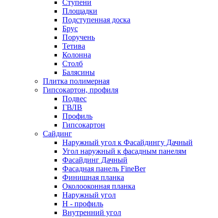
Ступени
Площадки
Подступенная доска
Брус
Поручень
Тетива
Колонна
Столб
Балясины
Плитка полимерная
Гипсокартон, профиля
Подвес
ГВЛВ
Профиль
Гипсокартон
Сайдинг
Наружный угол к Фасайдингу Дачный
Угол наружный к фасадным панелям
Фасайдинг Дачный
Фасадная панель FineBer
Финишная планка
Околооконная планка
Наружный угол
H - профиль
Внутренний угол