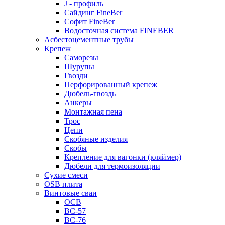
J - профиль
Сайдинг FineBer
Софит FineBer
Водосточная система FINEBER
Асбестоцементные трубы
Крепеж
Саморезы
Шурупы
Гвозди
Перфорированный крепеж
Дюбель-гвоздь
Анкеры
Монтажная пена
Трос
Цепи
Скобяные изделия
Скобы
Крепление для вагонки (кляймер)
Дюбели для термоизоляции
Сухие смеси
OSB плита
Винтовые сваи
ОСВ
ВС-57
ВС-76