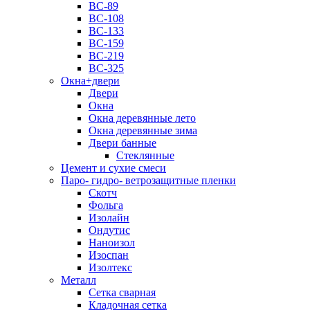
ВС-89
ВС-108
ВС-133
ВС-159
ВС-219
ВС-325
Окна+двери
Двери
Окна
Окна деревянные лето
Окна деревянные зима
Двери банные
Стеклянные
Цемент и сухие смеси
Паро- гидро- ветрозащитные пленки
Скотч
Фольга
Изолайн
Ондутис
Наноизол
Изоспан
Изолтекс
Металл
Сетка сварная
Кладочная сетка