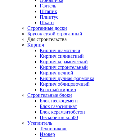
Обналичка
Галтель
Штапик
Плинтус
Шкант
Строганные доски
Брусок сухой строганный
Для строительства
Кирпич
Кирпич шамотный
Кирпич силикатный
Кирпич керамический
Кирпич строительный
Кирпич печной
Кирпич ручная формовка
Кирпич облицовочный
Красный кирпич
Строительные блоки
Блок пескоцемент
Блок газосиликат
Блок керамзитобетон
Пескобетон м-500
Утеплитель
Технониколь
Изовер