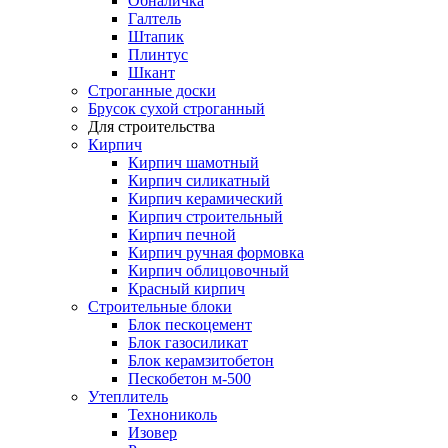
Обналичка
Галтель
Штапик
Плинтус
Шкант
Строганные доски
Брусок сухой строганный
Для строительства
Кирпич
Кирпич шамотный
Кирпич силикатный
Кирпич керамический
Кирпич строительный
Кирпич печной
Кирпич ручная формовка
Кирпич облицовочный
Красный кирпич
Строительные блоки
Блок пескоцемент
Блок газосиликат
Блок керамзитобетон
Пескобетон м-500
Утеплитель
Технониколь
Изовер