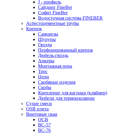
J - профиль
Сайдинг FineBer
Софит FineBer
Водосточная система FINEBER
Асбестоцементные трубы
Крепеж
Саморезы
Шурупы
Гвозди
Перфорированный крепеж
Дюбель-гвоздь
Анкеры
Монтажная пена
Трос
Цепи
Скобяные изделия
Скобы
Крепление для вагонки (кляймер)
Дюбели для термоизоляции
Сухие смеси
OSB плита
Винтовые сваи
ОСВ
ВС-57
ВС-76