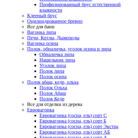
Профилированный брус естественной
влажности
Клееный брус
Оцилиндрованное бревно
Все для бани
Вагонка липа
Печи, Котлы, Дымоходы
Вагонка осина
Полок, обналичка, уголок осина и липа
Обналичка липа
Нащельник липа
Уголок липа
Полок липа
Полок осина
Полок абаш, кедр, ольха
Полок Ольха
Полок Абаш
Полок Кедр
Все для отделки из дерева
Евровагонка
Евровагонка (сосна, ель) сорт С
Евровагонка (сосна, ель) сорт Б
Евровагонка (сосна, ель) сорт Экстра
Евровагонка (сосна, ель) сорт АБ
Евровагонка (сосна, ель) сорт А