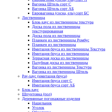
Вагонка Штиль сорт С
Вагонка Штиль сорт АБ
Евровагонка (сосна, ель) сорт БС
Лиственница
Блок-хаус из лиственницы текстура
Доска пола из лиственницы
текстурированная
Доска пола из лиственницы
Планкен из лиственницы Ромбус
Планкен из лиственницы
Имитация бруса из лиственницы Текстура
Имитация бруса из лиственницы
Террасная доска из лиственницы
Палубная доска из лиственницы
Вагонка из лиственницы Текстура
Вагонка из лиственницы Штиль
Рау-хаус (имитация бруса)
Имитация бруса сорт С
Имитация бруса сорт АБ
Блок-хаус
Шпунтовка (пол)
Деревянные погонажные изделия
Нащельник
Уголок