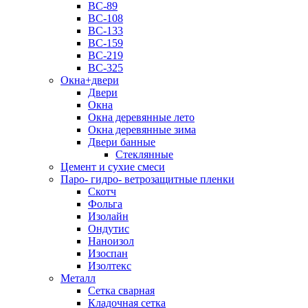
ВС-89
ВС-108
ВС-133
ВС-159
ВС-219
ВС-325
Окна+двери
Двери
Окна
Окна деревянные лето
Окна деревянные зима
Двери банные
Стеклянные
Цемент и сухие смеси
Паро- гидро- ветрозащитные пленки
Скотч
Фольга
Изолайн
Ондутис
Наноизол
Изоспан
Изолтекс
Металл
Сетка сварная
Кладочная сетка