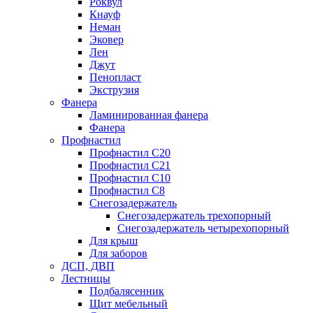
Роквул
Кнауф
Неман
Эковер
Лен
Джут
Пенопласт
Экструзия
Фанера
Ламинированная фанера
Фанера
Профнастил
Профнастил С20
Профнастил С21
Профнастил С10
Профнастил С8
Снегозадержатель
Снегозадержатель трехопорный
Снегозадержатель четырехопорный
Для крыш
Для заборов
ДСП, ДВП
Лестницы
Подбалясенник
Щит мебельный