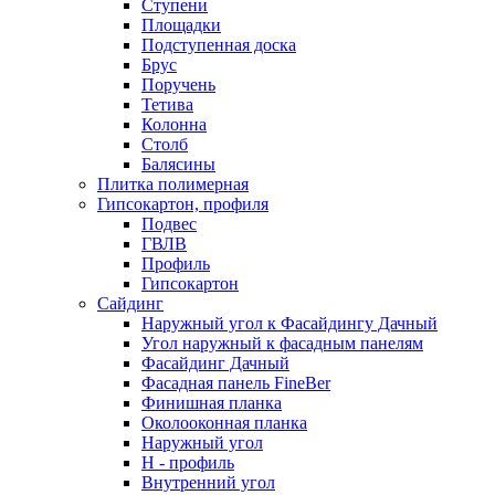
Ступени
Площадки
Подступенная доска
Брус
Поручень
Тетива
Колонна
Столб
Балясины
Плитка полимерная
Гипсокартон, профиля
Подвес
ГВЛВ
Профиль
Гипсокартон
Сайдинг
Наружный угол к Фасайдингу Дачный
Угол наружный к фасадным панелям
Фасайдинг Дачный
Фасадная панель FineBer
Финишная планка
Околооконная планка
Наружный угол
H - профиль
Внутренний угол