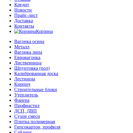
Кредит
Новости
Прайс-лист
Доставка
Контакты
Корзина
Вагонка осина
Металл
Вагонка липа
Евровагонка
Лиственница
Шпунтовка (пол)
Калиброванная доска
Лестницы
Кирпич
Строительные блоки
Утеплитель
Фанера
Профнастил
ДСП, ДВП
Сухие смеси
Плитка полимерная
Гипсокартон, профиля
Сайдинг