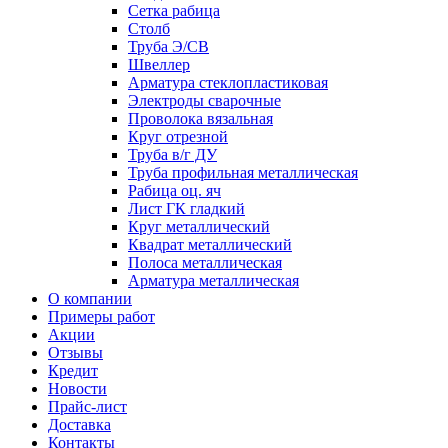
Сетка рабица
Столб
Труба Э/СВ
Швеллер
Арматура стеклопластиковая
Электроды сварочные
Проволока вязальная
Круг отрезной
Труба в/г ДУ
Труба профильная металлическая
Рабица оц. яч
Лист ГК гладкий
Круг металлический
Квадрат металлический
Полоса металлическая
Арматура металлическая
О компании
Примеры работ
Акции
Отзывы
Кредит
Новости
Прайс-лист
Доставка
Контакты