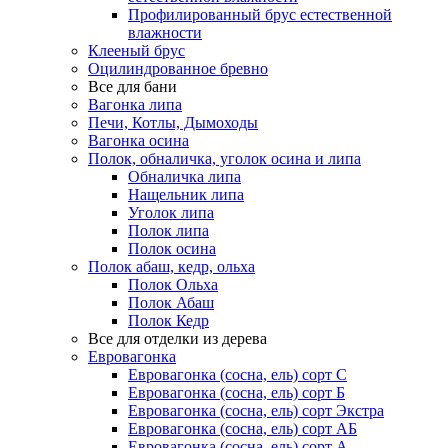
Профилированный брус естественной
влажности
Клееный брус
Оцилиндрованное бревно
Все для бани
Вагонка липа
Печи, Котлы, Дымоходы
Вагонка осина
Полок, обналичка, уголок осина и липа
Обналичка липа
Нащельник липа
Уголок липа
Полок липа
Полок осина
Полок абаш, кедр, ольха
Полок Ольха
Полок Абаш
Полок Кедр
Все для отделки из дерева
Евровагонка
Евровагонка (сосна, ель) сорт С
Евровагонка (сосна, ель) сорт Б
Евровагонка (сосна, ель) сорт Экстра
Евровагонка (сосна, ель) сорт АБ
Евровагонка (сосна, ель) сорт А