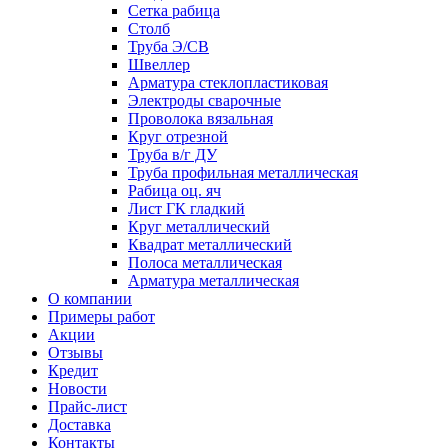
Сетка рабица
Столб
Труба Э/СВ
Швеллер
Арматура стеклопластиковая
Электроды сварочные
Проволока вязальная
Круг отрезной
Труба в/г ДУ
Труба профильная металлическая
Рабица оц. яч
Лист ГК гладкий
Круг металлический
Квадрат металлический
Полоса металлическая
Арматура металлическая
О компании
Примеры работ
Акции
Отзывы
Кредит
Новости
Прайс-лист
Доставка
Контакты