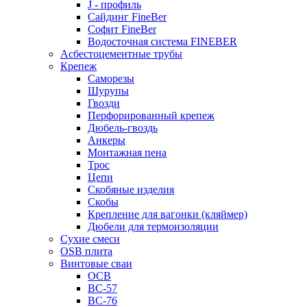
J - профиль
Сайдинг FineBer
Софит FineBer
Водосточная система FINEBER
Асбестоцементные трубы
Крепеж
Саморезы
Шурупы
Гвозди
Перфорированный крепеж
Дюбель-гвоздь
Анкеры
Монтажная пена
Трос
Цепи
Скобяные изделия
Скобы
Крепление для вагонки (кляймер)
Дюбели для термоизоляции
Сухие смеси
OSB плита
Винтовые сваи
ОСВ
ВС-57
ВС-76