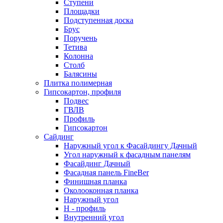
Ступени
Площадки
Подступенная доска
Брус
Поручень
Тетива
Колонна
Столб
Балясины
Плитка полимерная
Гипсокартон, профиля
Подвес
ГВЛВ
Профиль
Гипсокартон
Сайдинг
Наружный угол к Фасайдингу Дачный
Угол наружный к фасадным панелям
Фасайдинг Дачный
Фасадная панель FineBer
Финишная планка
Околооконная планка
Наружный угол
H - профиль
Внутренний угол