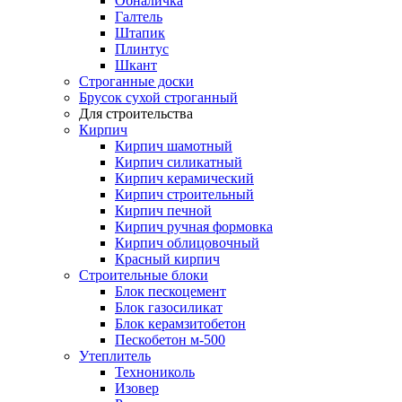
Обналичка
Галтель
Штапик
Плинтус
Шкант
Строганные доски
Брусок сухой строганный
Для строительства
Кирпич
Кирпич шамотный
Кирпич силикатный
Кирпич керамический
Кирпич строительный
Кирпич печной
Кирпич ручная формовка
Кирпич облицовочный
Красный кирпич
Строительные блоки
Блок пескоцемент
Блок газосиликат
Блок керамзитобетон
Пескобетон м-500
Утеплитель
Технониколь
Изовер