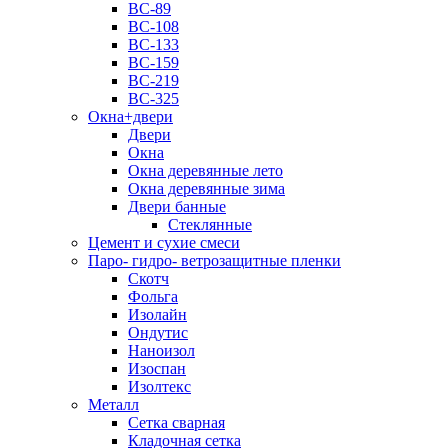
ВС-89
ВС-108
ВС-133
ВС-159
ВС-219
ВС-325
Окна+двери
Двери
Окна
Окна деревянные лето
Окна деревянные зима
Двери банные
Стеклянные
Цемент и сухие смеси
Паро- гидро- ветрозащитные пленки
Скотч
Фольга
Изолайн
Ондутис
Наноизол
Изоспан
Изолтекс
Металл
Сетка сварная
Кладочная сетка