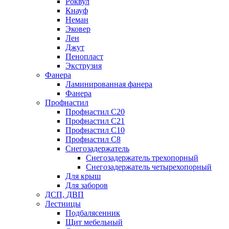
Роквул
Кнауф
Неман
Эковер
Лен
Джут
Пенопласт
Экструзия
Фанера
Ламинированная фанера
Фанера
Профнастил
Профнастил С20
Профнастил С21
Профнастил С10
Профнастил С8
Снегозадержатель
Снегозадержатель трехопорный
Снегозадержатель четырехопорный
Для крыш
Для заборов
ДСП, ДВП
Лестницы
Подбалясенник
Щит мебельный