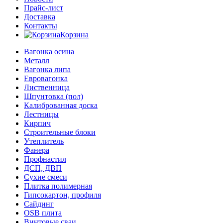
Прайс-лист
Доставка
Контакты
Корзина
Вагонка осина
Металл
Вагонка липа
Евровагонка
Лиственница
Шпунтовка (пол)
Калиброванная доска
Лестницы
Кирпич
Строительные блоки
Утеплитель
Фанера
Профнастил
ДСП, ДВП
Сухие смеси
Плитка полимерная
Гипсокартон, профиля
Сайдинг
OSB плита
Винтовые сваи