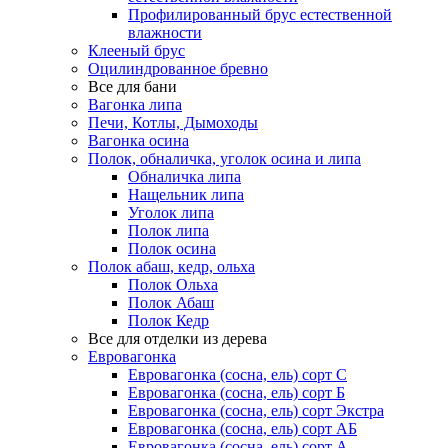
Профилированный брус естественной
влажности
Клееный брус
Оцилиндрованное бревно
Все для бани
Вагонка липа
Печи, Котлы, Дымоходы
Вагонка осина
Полок, обналичка, уголок осина и липа
Обналичка липа
Нащельник липа
Уголок липа
Полок липа
Полок осина
Полок абаш, кедр, ольха
Полок Ольха
Полок Абаш
Полок Кедр
Все для отделки из дерева
Евровагонка
Евровагонка (сосна, ель) сорт С
Евровагонка (сосна, ель) сорт Б
Евровагонка (сосна, ель) сорт Экстра
Евровагонка (сосна, ель) сорт АБ
Евровагонка (сосна, ель) сорт А