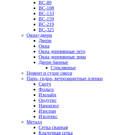
ВС-89
ВС-108
ВС-133
ВС-159
ВС-219
ВС-325
Окна+двери
Двери
Окна
Окна деревянные лето
Окна деревянные зима
Двери банные
Стеклянные
Цемент и сухие смеси
Паро- гидро- ветрозащитные пленки
Скотч
Фольга
Изолайн
Ондутис
Наноизол
Изоспан
Изолтекс
Металл
Сетка сварная
Кладочная сетка