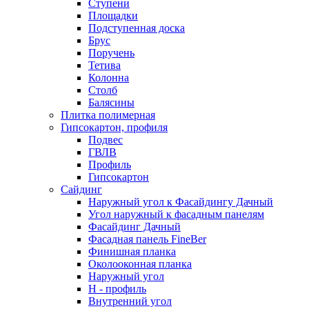
Ступени
Площадки
Подступенная доска
Брус
Поручень
Тетива
Колонна
Столб
Балясины
Плитка полимерная
Гипсокартон, профиля
Подвес
ГВЛВ
Профиль
Гипсокартон
Сайдинг
Наружный угол к Фасайдингу Дачный
Угол наружный к фасадным панелям
Фасайдинг Дачный
Фасадная панель FineBer
Финишная планка
Околооконная планка
Наружный угол
H - профиль
Внутренний угол