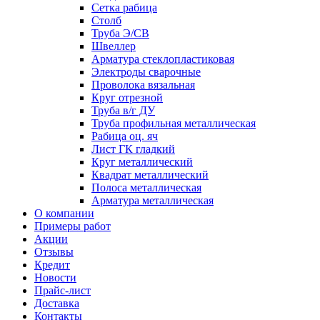
Сетка рабица
Столб
Труба Э/СВ
Швеллер
Арматура стеклопластиковая
Электроды сварочные
Проволока вязальная
Круг отрезной
Труба в/г ДУ
Труба профильная металлическая
Рабица оц. яч
Лист ГК гладкий
Круг металлический
Квадрат металлический
Полоса металлическая
Арматура металлическая
О компании
Примеры работ
Акции
Отзывы
Кредит
Новости
Прайс-лист
Доставка
Контакты