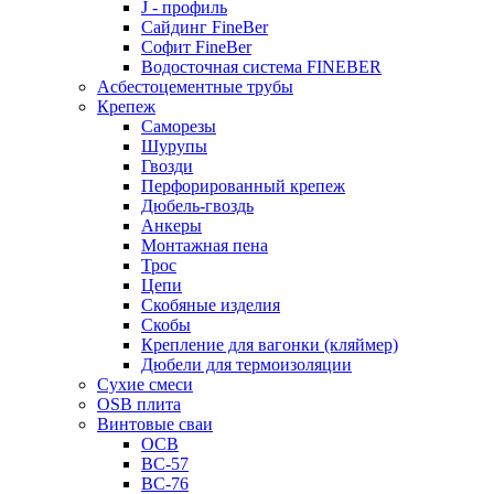
J - профиль
Сайдинг FineBer
Софит FineBer
Водосточная система FINEBER
Асбестоцементные трубы
Крепеж
Саморезы
Шурупы
Гвозди
Перфорированный крепеж
Дюбель-гвоздь
Анкеры
Монтажная пена
Трос
Цепи
Скобяные изделия
Скобы
Крепление для вагонки (кляймер)
Дюбели для термоизоляции
Сухие смеси
OSB плита
Винтовые сваи
ОСВ
ВС-57
ВС-76