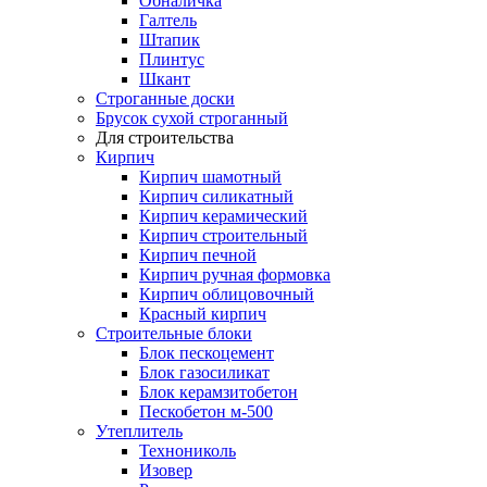
Обналичка
Галтель
Штапик
Плинтус
Шкант
Строганные доски
Брусок сухой строганный
Для строительства
Кирпич
Кирпич шамотный
Кирпич силикатный
Кирпич керамический
Кирпич строительный
Кирпич печной
Кирпич ручная формовка
Кирпич облицовочный
Красный кирпич
Строительные блоки
Блок пескоцемент
Блок газосиликат
Блок керамзитобетон
Пескобетон м-500
Утеплитель
Технониколь
Изовер