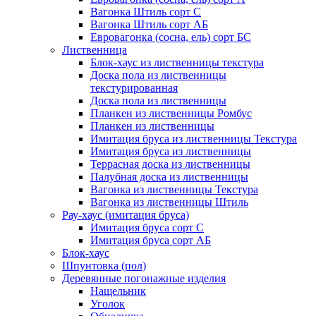
Вагонка Штиль сорт С
Вагонка Штиль сорт АБ
Евровагонка (сосна, ель) сорт БС
Лиственница
Блок-хаус из лиственницы текстура
Доска пола из лиственницы
текстурированная
Доска пола из лиственницы
Планкен из лиственницы Ромбус
Планкен из лиственницы
Имитация бруса из лиственницы Текстура
Имитация бруса из лиственницы
Террасная доска из лиственницы
Палубная доска из лиственницы
Вагонка из лиственницы Текстура
Вагонка из лиственницы Штиль
Рау-хаус (имитация бруса)
Имитация бруса сорт С
Имитация бруса сорт АБ
Блок-хаус
Шпунтовка (пол)
Деревянные погонажные изделия
Нащельник
Уголок