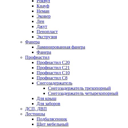
Роквул
Кнауф
Неман
Эковер
Лен
Джут
Пенопласт
Экструзия
Фанера
Ламинированная фанера
Фанера
Профнастил
Профнастил С20
Профнастил С21
Профнастил С10
Профнастил С8
Снегозадержатель
Снегозадержатель трехопорный
Снегозадержатель четырехопорный
Для крыш
Для заборов
ДСП, ДВП
Лестницы
Подбалясенник
Щит мебельный