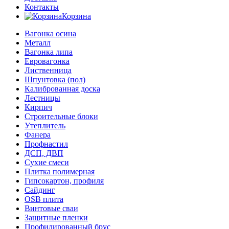
Контакты
Корзина
Вагонка осина
Металл
Вагонка липа
Евровагонка
Лиственница
Шпунтовка (пол)
Калиброванная доска
Лестницы
Кирпич
Строительные блоки
Утеплитель
Фанера
Профнастил
ДСП, ДВП
Сухие смеси
Плитка полимерная
Гипсокартон, профиля
Сайдинг
OSB плита
Винтовые сваи
Защитные пленки
Профилированный брус