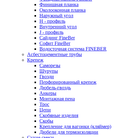
Финишная планка
Околооконная планка
Наружный угол
H - профиль
Внутренний угол
J - профиль
Сайдинг FineBer
Софит FineBer
Водосточная система FINEBER
Асбестоцементные трубы
Крепеж
Саморезы
Шурупы
Гвозди
Перфорированный крепеж
Дюбель-гвоздь
Анкеры
Монтажная пена
Трос
Цепи
Скобяные изделия
Скобы
Крепление для вагонки (кляймер)
Дюбели для термоизоляции
Сухие смеси