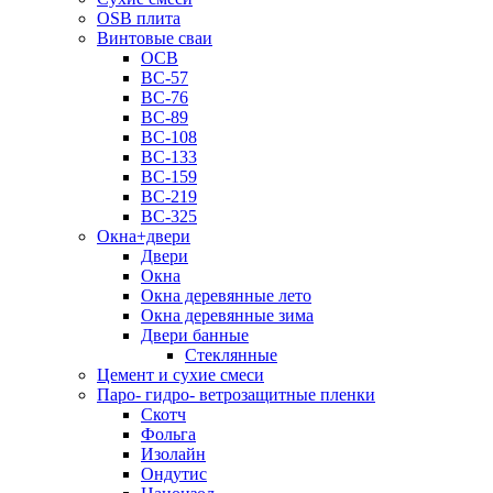
OSB плита
Винтовые сваи
ОСВ
ВС-57
ВС-76
ВС-89
ВС-108
ВС-133
ВС-159
ВС-219
ВС-325
Окна+двери
Двери
Окна
Окна деревянные лето
Окна деревянные зима
Двери банные
Стеклянные
Цемент и сухие смеси
Паро- гидро- ветрозащитные пленки
Скотч
Фольга
Изолайн
Ондутис