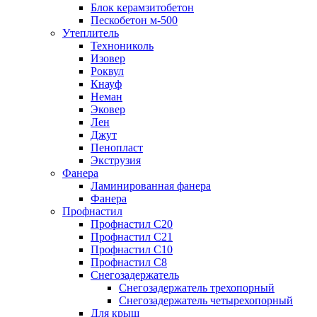
Блок керамзитобетон
Пескобетон м-500
Утеплитель
Технониколь
Изовер
Роквул
Кнауф
Неман
Эковер
Лен
Джут
Пенопласт
Экструзия
Фанера
Ламинированная фанера
Фанера
Профнастил
Профнастил С20
Профнастил С21
Профнастил С10
Профнастил С8
Снегозадержатель
Снегозадержатель трехопорный
Снегозадержатель четырехопорный
Для крыш