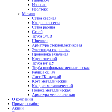
Наноизол
Изоспан
Изолтекс
Металл
Сетка сварная
Кладочная сетка
Сетка рабица
Столб
Труба Э/СВ
Швеллер
Арматура стеклопластиковая
Электроды сварочные
Проволока вязальная
Круг отрезной
Труба в/г ДУ
Труба профильная металлическая
Рабица оц. яч
Лист ГК гладкий
Круг металлический
Квадрат металлический
Полоса металлическая
Арматура металлическая
О компании
Примеры работ
Акции