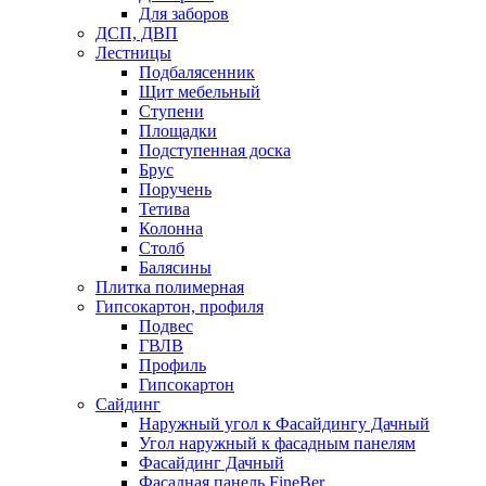
Для заборов
ДСП, ДВП
Лестницы
Подбалясенник
Щит мебельный
Ступени
Площадки
Подступенная доска
Брус
Поручень
Тетива
Колонна
Столб
Балясины
Плитка полимерная
Гипсокартон, профиля
Подвес
ГВЛВ
Профиль
Гипсокартон
Сайдинг
Наружный угол к Фасайдингу Дачный
Угол наружный к фасадным панелям
Фасайдинг Дачный
Фасадная панель FineBer