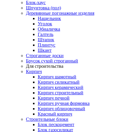
Блок-хаус
Шпунтовка (пол)
Деревянные погонажные изделия
Нащельник
Уголок
Обналичка
Галтель
Штапик
Плинтус
Шкант
Строганные доски
Брусок сухой строганный
Для строительства
Кирпич
Кирпич шамотный
Кирпич силикатный
Кирпич керамический
Кирпич строительный
Кирпич печной
Кирпич ручная формовка
Кирпич облицовочный
Красный кирпич
Строительные блоки
Блок пескоцемент
Блок газосиликат