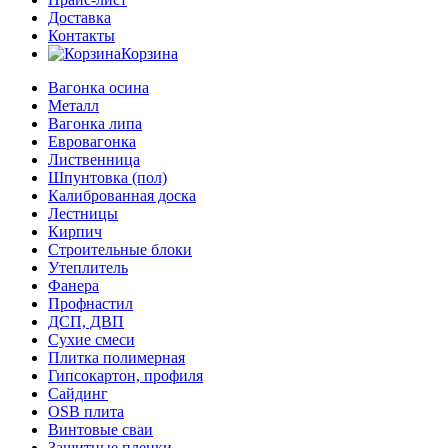
Доставка
Контакты
Корзина
Вагонка осина
Металл
Вагонка липа
Евровагонка
Лиственница
Шпунтовка (пол)
Калиброванная доска
Лестницы
Кирпич
Строительные блоки
Утеплитель
Фанера
Профнастил
ДСП, ДВП
Сухие смеси
Плитка полимерная
Гипсокартон, профиля
Сайдинг
OSB плита
Винтовые сваи
Защитные пленки