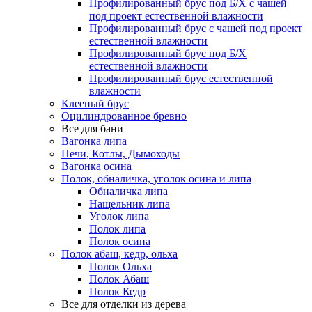
Профилированный брус под Б/Х с чашей
под проект естественной влажности
Профилированный брус с чашей под проект
естественной влажности
Профилированный брус под Б/Х
естественной влажности
Профилированный брус естественной
влажности
Клееный брус
Оцилиндрованное бревно
Все для бани
Вагонка липа
Печи, Котлы, Дымоходы
Вагонка осина
Полок, обналичка, уголок осина и липа
Обналичка липа
Нащельник липа
Уголок липа
Полок липа
Полок осина
Полок абаш, кедр, ольха
Полок Ольха
Полок Абаш
Полок Кедр
Все для отделки из дерева