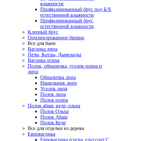
влажности
Профилированный брус под Б/Х
естественной влажности
Профилированный брус
естественной влажности
Клееный брус
Оцилиндрованное бревно
Все для бани
Вагонка липа
Печи, Котлы, Дымоходы
Вагонка осина
Полок, обналичка, уголок осина и
липа
Обналичка липа
Нащельник липа
Уголок липа
Полок липа
Полок осина
Полок абаш, кедр, ольха
Полок Ольха
Полок Абаш
Полок Кедр
Все для отделки из дерева
Евровагонка
Евровагонка (сосна, ель) сорт С