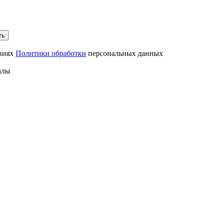
ть
овиях
Политики обработки
персональных данных
алы