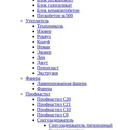
Блок газосиликат
Блок керамзитобетон
Пескобетон м-500
Утеплитель
Технониколь
Изовер
Роквул
Кнауф
Неман
Эковер
Лен
Джут
Пенопласт
Экструзия
Фанера
Ламинированная фанера
Фанера
Профнастил
Профнастил С20
Профнастил С21
Профнастил С10
Профнастил С8
Снегозадержатель
Снегозадержатель трехопорный