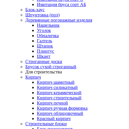
Имитация бруса сорт АБ
Блок-хаус
Шпунтовка (пол)
Деревянные погонажные изделия
Нащельник
Уголок
Обналичка
Галтель
Штапик
Плинтус
Шкант
Строганные доски
Брусок сухой строганный
Для строительства
Кирпич
Кирпич шамотный
Кирпич силикатный
Кирпич керамический
Кирпич строительный
Кирпич печной
Кирпич ручная формовка
Кирпич облицовочный
Красный кирпич
Строительные блоки
Блок пескоцемент