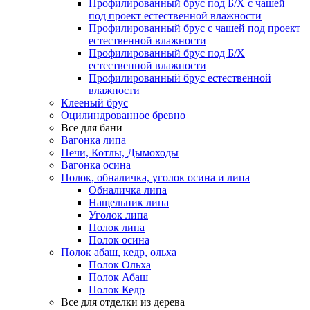
Профилированный брус под Б/Х с чашей
под проект естественной влажности
Профилированный брус с чашей под проект
естественной влажности
Профилированный брус под Б/Х
естественной влажности
Профилированный брус естественной
влажности
Клееный брус
Оцилиндрованное бревно
Все для бани
Вагонка липа
Печи, Котлы, Дымоходы
Вагонка осина
Полок, обналичка, уголок осина и липа
Обналичка липа
Нащельник липа
Уголок липа
Полок липа
Полок осина
Полок абаш, кедр, ольха
Полок Ольха
Полок Абаш
Полок Кедр
Все для отделки из дерева