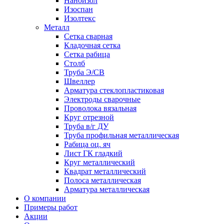
Наноизол
Изоспан
Изолтекс
Металл
Сетка сварная
Кладочная сетка
Сетка рабица
Столб
Труба Э/СВ
Швеллер
Арматура стеклопластиковая
Электроды сварочные
Проволока вязальная
Круг отрезной
Труба в/г ДУ
Труба профильная металлическая
Рабица оц. яч
Лист ГК гладкий
Круг металлический
Квадрат металлический
Полоса металлическая
Арматура металлическая
О компании
Примеры работ
Акции