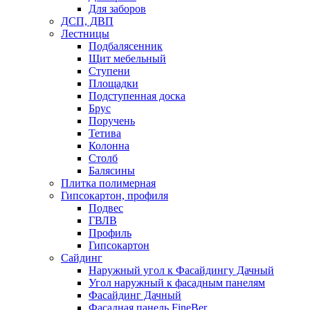
Для заборов
ДСП, ДВП
Лестницы
Подбалясенник
Щит мебельный
Ступени
Площадки
Подступенная доска
Брус
Поручень
Тетива
Колонна
Столб
Балясины
Плитка полимерная
Гипсокартон, профиля
Подвес
ГВЛВ
Профиль
Гипсокартон
Сайдинг
Наружный угол к Фасайдингу Дачный
Угол наружный к фасадным панелям
Фасайдинг Дачный
Фасадная панель FineBer