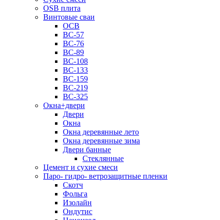
OSB плита
Винтовые сваи
ОСВ
ВС-57
ВС-76
ВС-89
ВС-108
ВС-133
ВС-159
ВС-219
ВС-325
Окна+двери
Двери
Окна
Окна деревянные лето
Окна деревянные зима
Двери банные
Стеклянные
Цемент и сухие смеси
Паро- гидро- ветрозащитные пленки
Скотч
Фольга
Изолайн
Ондутис