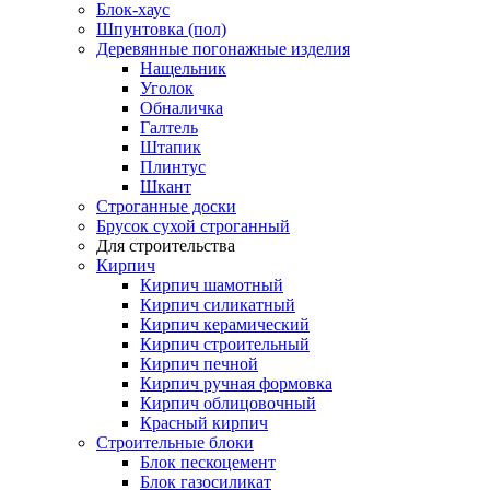
Блок-хаус
Шпунтовка (пол)
Деревянные погонажные изделия
Нащельник
Уголок
Обналичка
Галтель
Штапик
Плинтус
Шкант
Строганные доски
Брусок сухой строганный
Для строительства
Кирпич
Кирпич шамотный
Кирпич силикатный
Кирпич керамический
Кирпич строительный
Кирпич печной
Кирпич ручная формовка
Кирпич облицовочный
Красный кирпич
Строительные блоки
Блок пескоцемент
Блок газосиликат