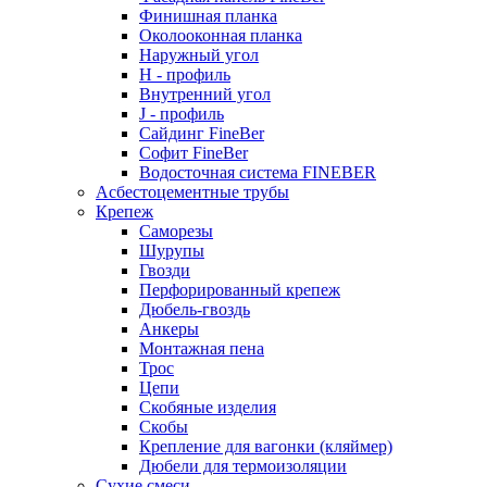
Финишная планка
Околооконная планка
Наружный угол
H - профиль
Внутренний угол
J - профиль
Сайдинг FineBer
Софит FineBer
Водосточная система FINEBER
Асбестоцементные трубы
Крепеж
Саморезы
Шурупы
Гвозди
Перфорированный крепеж
Дюбель-гвоздь
Анкеры
Монтажная пена
Трос
Цепи
Скобяные изделия
Скобы
Крепление для вагонки (кляймер)
Дюбели для термоизоляции
Сухие смеси