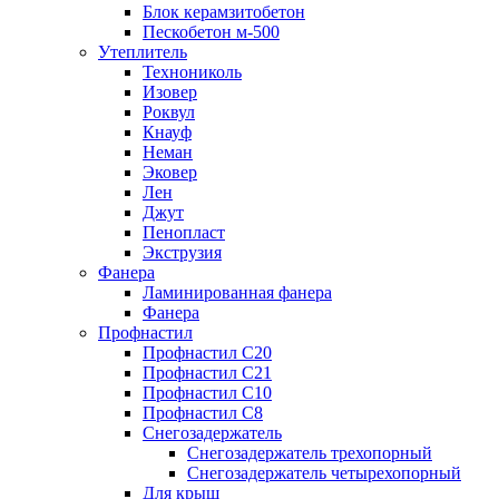
Блок керамзитобетон
Пескобетон м-500
Утеплитель
Технониколь
Изовер
Роквул
Кнауф
Неман
Эковер
Лен
Джут
Пенопласт
Экструзия
Фанера
Ламинированная фанера
Фанера
Профнастил
Профнастил С20
Профнастил С21
Профнастил С10
Профнастил С8
Снегозадержатель
Снегозадержатель трехопорный
Снегозадержатель четырехопорный
Для крыш