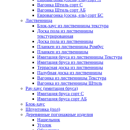
Вагонка Штиль сорт С
Вагонка Штиль сорт АБ
Евровагонка (сосна, ель) сорт БС
Лиственница
Блок-хаус из лиственницы текстура
Доска пола из лиственницы
текстурированная
Доска пола из лиственницы
Планкен из лиственницы Ромбус
Планкен из лиственницы
Имитация бруса из лиственницы Текстура
Имитация бруса из лиственницы
Террасная доска из лиственницы
Палубная доска из лиственницы
Вагонка из лиственницы Текстура
Вагонка из лиственницы Штиль
Рау-хаус (имитация бруса)
Имитация бруса сорт С
Имитация бруса сорт АБ
Блок-хаус
Шпунтовка (пол)
Деревянные погонажные изделия
Нащельник
Уголок