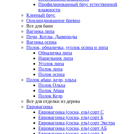
Профилированный брус естественной
влажности
Клееный брус
Оцилиндрованное бревно
Все для бани
Вагонка липа
Печи, Котлы, Дымоходы
Вагонка осина
Полок, обналичка, уголок осина и липа
Обналичка липа
Нащельник липа
Уголок липа
Полок липа
Полок осина
Полок абаш, кедр, ольха
Полок Ольха
Полок Абаш
Полок Кедр
Все для отделки из дерева
Евровагонка
Евровагонка (сосна, ель) сорт С
Евровагонка (сосна, ель) сорт Б
Евровагонка (сосна, ель) сорт Экстра
Евровагонка (сосна, ель) сорт АБ
Евровагонка (сосна, ель) сорт А