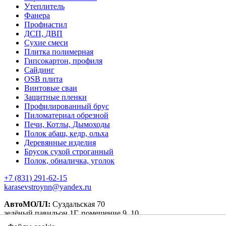
Утеплитель
Фанера
Профнастил
ДСП, ДВП
Сухие смеси
Плитка полимерная
Гипсокартон, профиля
Сайдинг
OSB плита
Винтовые сваи
Защитные пленки
Профилированный брус
Пиломатериал обрезной
Печи, Котлы, Дымоходы
Полок абаш, кедр, ольха
Деревянные изделия
Брусок сухой строганный
Полок, обналичка, уголок
+7 (831) 291-62-15
karasevstroynn@yandex.ru
АвтоМОЛЛ:
Суздальская 70
зелёный павильон 1Г, помещение 9, 10.
оранжевый павильон 4А, пом. 1, 10.