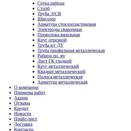
Сетка рабица
Столб
Труба Э/СВ
Швеллер
Арматура стеклопластиковая
Электроды сварочные
Проволока вязальная
Круг отрезной
Труба в/г ДУ
Труба профильная металлическая
Рабица оц. яч
Лист ГК гладкий
Круг металлический
Квадрат металлический
Полоса металлическая
Арматура металлическая
О компании
Примеры работ
Акции
Отзывы
Кредит
Новости
Прайс-лист
Доставка
Контакты