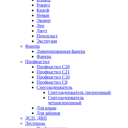
Роквул
Кнауф
Неман
Эковер
Лен
Джут
Пенопласт
Экструзия
Фанера
Ламинированная фанера
Фанера
Профнастил
Профнастил С20
Профнастил С21
Профнастил С10
Профнастил С8
Снегозадержатель
Снегозадержатель трехопорный
Снегозадержатель
четырехопорный
Для крыш
Для заборов
ДСП, ДВП
Лестницы