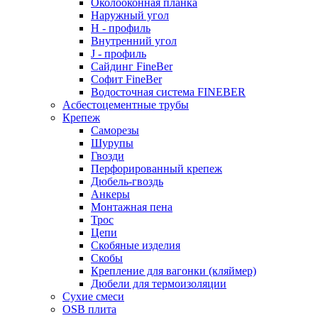
Околооконная планка
Наружный угол
H - профиль
Внутренний угол
J - профиль
Сайдинг FineBer
Софит FineBer
Водосточная система FINEBER
Асбестоцементные трубы
Крепеж
Саморезы
Шурупы
Гвозди
Перфорированный крепеж
Дюбель-гвоздь
Анкеры
Монтажная пена
Трос
Цепи
Скобяные изделия
Скобы
Крепление для вагонки (кляймер)
Дюбели для термоизоляции
Сухие смеси
OSB плита