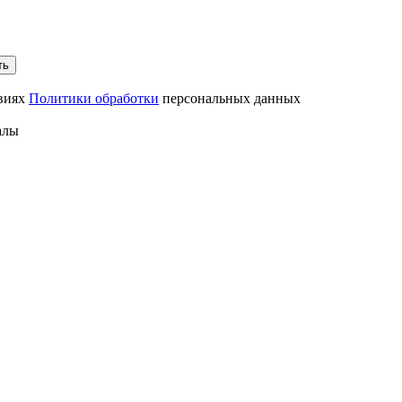
ть
овиях
Политики обработки
персональных данных
алы