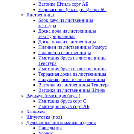
Вагонка Штиль сорт АБ
Евровагонка (сосна, ель) сорт БС
Лиственница
Блок-хаус из лиственницы
текстура
Доска пола из лиственницы
текстурированная
Доска пола из лиственницы
Планкен из лиственницы Ромбус
Планкен из лиственницы
Имитация бруса из лиственницы
Текстура
Имитация бруса из лиственницы
Террасная доска из лиственницы
Палубная доска из лиственницы
Вагонка из лиственницы Текстура
Вагонка из лиственницы Штиль
Рау-хаус (имитация бруса)
Имитация бруса сорт С
Имитация бруса сорт АБ
Блок-хаус
Шпунтовка (пол)
Деревянные погонажные изделия
Нащельник
Уголок