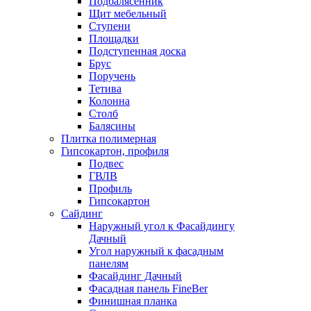
Подбалясенник
Щит мебельный
Ступени
Площадки
Подступенная доска
Брус
Поручень
Тетива
Колонна
Столб
Балясины
Плитка полимерная
Гипсокартон, профиля
Подвес
ГВЛВ
Профиль
Гипсокартон
Сайдинг
Наружный угол к Фасайдингу
Дачный
Угол наружный к фасадным
панелям
Фасайдинг Дачный
Фасадная панель FineBer
Финишная планка