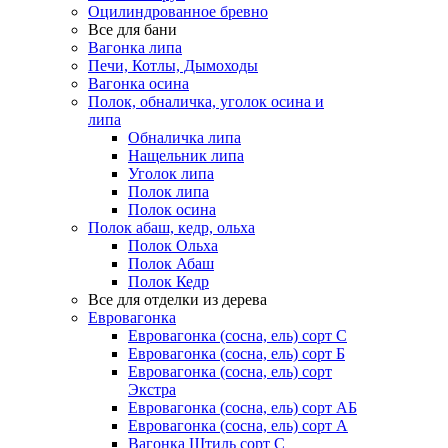
Оцилиндрованное бревно
Все для бани
Вагонка липа
Печи, Котлы, Дымоходы
Вагонка осина
Полок, обналичка, уголок осина и
липа
Обналичка липа
Нащельник липа
Уголок липа
Полок липа
Полок осина
Полок абаш, кедр, ольха
Полок Ольха
Полок Абаш
Полок Кедр
Все для отделки из дерева
Евровагонка
Евровагонка (сосна, ель) сорт С
Евровагонка (сосна, ель) сорт Б
Евровагонка (сосна, ель) сорт
Экстра
Евровагонка (сосна, ель) сорт АБ
Евровагонка (сосна, ель) сорт А
Вагонка Штиль сорт С