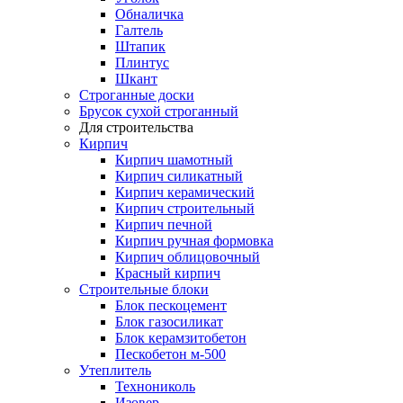
Обналичка
Галтель
Штапик
Плинтус
Шкант
Строганные доски
Брусок сухой строганный
Для строительства
Кирпич
Кирпич шамотный
Кирпич силикатный
Кирпич керамический
Кирпич строительный
Кирпич печной
Кирпич ручная формовка
Кирпич облицовочный
Красный кирпич
Строительные блоки
Блок пескоцемент
Блок газосиликат
Блок керамзитобетон
Пескобетон м-500
Утеплитель
Технониколь
Изовер