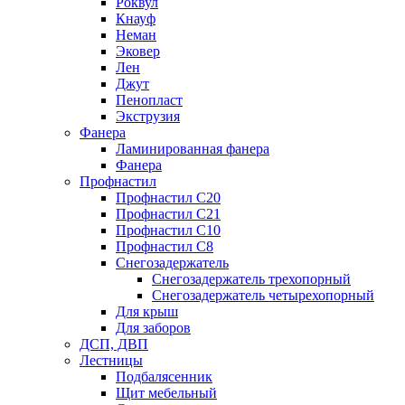
Роквул
Кнауф
Неман
Эковер
Лен
Джут
Пенопласт
Экструзия
Фанера
Ламинированная фанера
Фанера
Профнастил
Профнастил С20
Профнастил С21
Профнастил С10
Профнастил С8
Снегозадержатель
Снегозадержатель трехопорный
Снегозадержатель четырехопорный
Для крыш
Для заборов
ДСП, ДВП
Лестницы
Подбалясенник
Щит мебельный