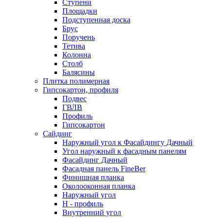
Ступени
Площадки
Подступенная доска
Брус
Поручень
Тетива
Колонна
Столб
Балясины
Плитка полимерная
Гипсокартон, профиля
Подвес
ГВЛВ
Профиль
Гипсокартон
Сайдинг
Наружный угол к Фасайдингу Дачный
Угол наружный к фасадным панелям
Фасайдинг Дачный
Фасадная панель FineBer
Финишная планка
Околооконная планка
Наружный угол
H - профиль
Внутренний угол