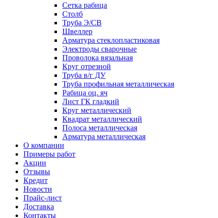
Сетка рабица
Столб
Труба Э/СВ
Швеллер
Арматура стеклопластиковая
Электроды сварочные
Проволока вязальная
Круг отрезной
Труба в/г ДУ
Труба профильная металлическая
Рабица оц. яч
Лист ГК гладкий
Круг металлический
Квадрат металлический
Полоса металлическая
Арматура металлическая
О компании
Примеры работ
Акции
Отзывы
Кредит
Новости
Прайс-лист
Доставка
Контакты