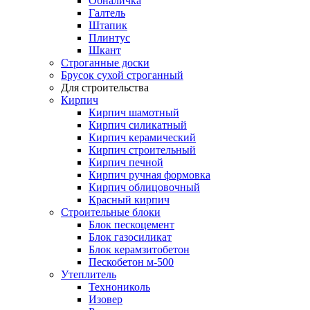
Обналичка
Галтель
Штапик
Плинтус
Шкант
Строганные доски
Брусок сухой строганный
Для строительства
Кирпич
Кирпич шамотный
Кирпич силикатный
Кирпич керамический
Кирпич строительный
Кирпич печной
Кирпич ручная формовка
Кирпич облицовочный
Красный кирпич
Строительные блоки
Блок пескоцемент
Блок газосиликат
Блок керамзитобетон
Пескобетон м-500
Утеплитель
Технониколь
Изовер