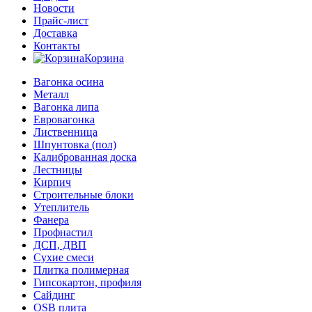
Новости
Прайс-лист
Доставка
Контакты
Корзина
Вагонка осина
Металл
Вагонка липа
Евровагонка
Лиственница
Шпунтовка (пол)
Калиброванная доска
Лестницы
Кирпич
Строительные блоки
Утеплитель
Фанера
Профнастил
ДСП, ДВП
Сухие смеси
Плитка полимерная
Гипсокартон, профиля
Сайдинг
OSB плита