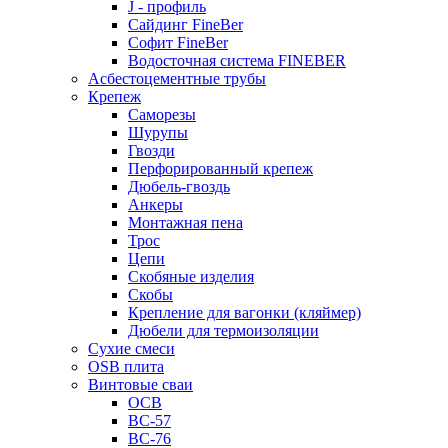
J - профиль
Сайдинг FineBer
Софит FineBer
Водосточная система FINEBER
Асбестоцементные трубы
Крепеж
Саморезы
Шурупы
Гвозди
Перфорированный крепеж
Дюбель-гвоздь
Анкеры
Монтажная пена
Трос
Цепи
Скобяные изделия
Скобы
Крепление для вагонки (кляймер)
Дюбели для термоизоляции
Сухие смеси
OSB плита
Винтовые сваи
ОСВ
ВС-57
ВС-76