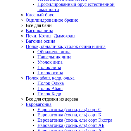
Профилированный брус естественной
влажности
Клееный брус
Оцилиндрованное бревно
Все для бани
Вагонка липа
Печи, Котлы, Дымоходы
Вагонка осина
Полок, обналичка, уголок осина и липа
Обналичка липа
Нащельник липа
Уголок липа
Полок липа
Полок осина
Полок абаш, кедр, ольха
Полок Ольха
Полок Абаш
Полок Кедр
Все для отделки из дерева
Евровагонка
Евровагонка (сосна, ель) сорт С
Евровагонка (сосна, ель) сорт Б
Евровагонка (сосна, ель) сорт Экстра
Евровагонка (сосна, ель) сорт АБ
Евровагонка (сосна, ель) сорт А