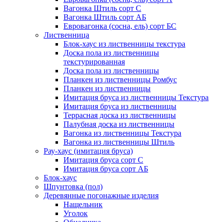
Вагонка Штиль сорт С
Вагонка Штиль сорт АБ
Евровагонка (сосна, ель) сорт БС
Лиственница
Блок-хаус из лиственницы текстура
Доска пола из лиственницы
текстурированная
Доска пола из лиственницы
Планкен из лиственницы Ромбус
Планкен из лиственницы
Имитация бруса из лиственницы Текстура
Имитация бруса из лиственницы
Террасная доска из лиственницы
Палубная доска из лиственницы
Вагонка из лиственницы Текстура
Вагонка из лиственницы Штиль
Рау-хаус (имитация бруса)
Имитация бруса сорт С
Имитация бруса сорт АБ
Блок-хаус
Шпунтовка (пол)
Деревянные погонажные изделия
Нащельник
Уголок