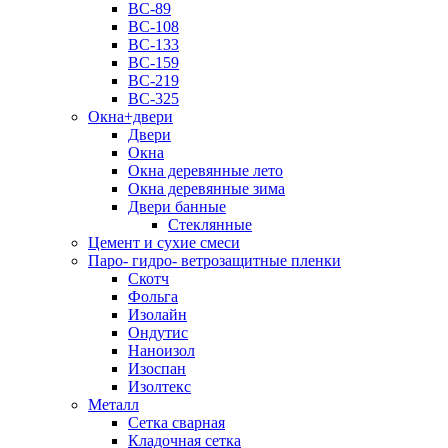
ВС-89
ВС-108
ВС-133
ВС-159
ВС-219
ВС-325
Окна+двери
Двери
Окна
Окна деревянные лето
Окна деревянные зима
Двери банные
Стеклянные
Цемент и сухие смеси
Паро- гидро- ветрозащитные пленки
Скотч
Фольга
Изолайн
Ондутис
Наноизол
Изоспан
Изолтекс
Металл
Сетка сварная
Кладочная сетка