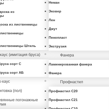
Неман
цы
Эковер
доска из
цы
Лен
доска из лиственницы
Джут
 лиственницы
Пенопласт
з лиственницы Штиль
Экструзия
хаус (имитация бруса)
Фанера
руса сорт С
Ламинированная фанера
бруса сорт АБ
Фанера
-хаус
Профнастил
товка (пол)
Профнастил С20
евянные погонажные
Профнастил С21
лия
Профнастил С10