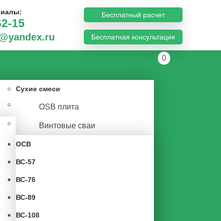
риалы:
Бесплатный расчет
62-15
n@yandex.ru
Бесплатная консультация
0
Сухие смеси
OSB плита
Винтовые сваи
ОСВ
ВС-57
ВС-76
ВС-89
ВС-108