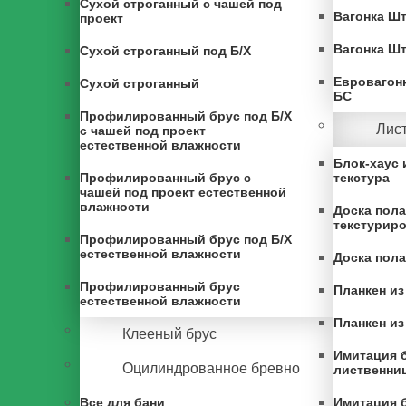
Сухой строганный с чашей под
Вагонка Шт
проект
Вагонка Ш
Сухой строганный под Б/Х
Евровагонк
Сухой строганный
БС
Профилированный брус под Б/Х
Лис
с чашей под проект
естественной влажности
Блок-хаус 
Профилированный брус с
текстура
чашей под проект естественной
влажности
Доска пола
текстурир
Профилированный брус под Б/Х
естественной влажности
Доска пола
Профилированный брус
Планкен и
естественной влажности
Планкен и
Клееный брус
Имитация б
Оцилиндрованное бревно
лиственни
Все для бани
Имитация б