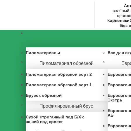
Ав
зелёный 
оранже
Карповски
Без 
Пиломатериалы
Все для от
Пиломатериал обрезной
Евр
Пиломатериал обрезной сорт 2
Евровагонк
Пиломатериал обрезной сорт 1
Евровагонк
Брусок обрезной
Евровагонк
Экстра
Профилированный брус
Евровагонк
АБ
Сухой строганный под Б/Х с
чашей под проект
Евровагонк