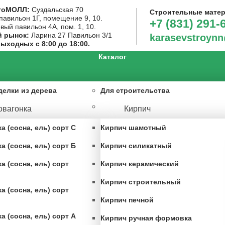
тоМОЛЛ:
Суздальская 70
Строительные мате
павильон 1Г, помещение 9, 10.
+7 (831) 291-
вый павильон 4А, пом. 1, 10.
й рынок:
Ларина 27 Павильон 3/1
karasevstroyn
выходных с 8:00 до 18:00.
Каталог
делки из дерева
Для строительства
овагонка
Кирпич
а (сосна, ель) сорт С
Кирпич шамотный
а (сосна, ель) сорт Б
Кирпич силикатный
а (сосна, ель) сорт
Кирпич керамический
Кирпич строительный
а (сосна, ель) сорт
Кирпич печной
а (сосна, ель) сорт А
Кирпич ручная формовка