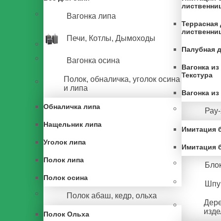
лиственни
Вагонка липа
Террасная 
лиственни
Печи, Котлы, Дымоходы
Палубная 
Вагонка осина
Вагонка из
Текстура
Полок, обналичка, уголок осина
и липа
Вагонка и
Обналичка липа
Рау-
Нащельник липа
Имитация б
Уголок липа
Имитация 
Полок липа
Блок
Полок осина
Шпун
Полок абаш, кедр, ольха
Дер
изде
Полок Ольха