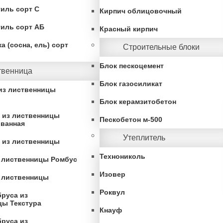
иль сорт С
Кирпич облицовочный
тиль сорт АБ
Красный кирпич
а (сосна, ель) сорт
Строительные блоки
Блок пескоцемент
твенница
Блок газосиликат
из лиственницы
Блок керамзитобетон
 из лиственницы
Пескобетон м-500
ованная
Утеплитель
 из лиственницы
Технониколь
з лиственницы Ромбус
Изовер
з лиственницы
Роквул
руса из
цы Текстура
Кнауф
руса из