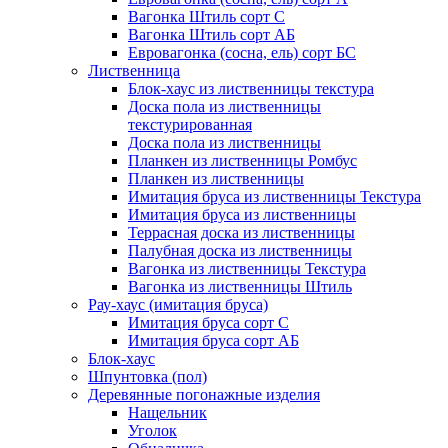
Вагонка Штиль сорт С
Вагонка Штиль сорт АБ
Евровагонка (сосна, ель) сорт БС
Лиственница
Блок-хаус из лиственницы текстура
Доска пола из лиственницы
текстурированная
Доска пола из лиственницы
Планкен из лиственницы Ромбус
Планкен из лиственницы
Имитация бруса из лиственницы Текстура
Имитация бруса из лиственницы
Террасная доска из лиственницы
Палубная доска из лиственницы
Вагонка из лиственницы Текстура
Вагонка из лиственницы Штиль
Рау-хаус (имитация бруса)
Имитация бруса сорт С
Имитация бруса сорт АБ
Блок-хаус
Шпунтовка (пол)
Деревянные погонажные изделия
Нащельник
Уголок