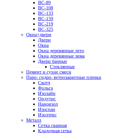
ВС-89
ВС-108
ВС-133
ВС-159
ВС-219
ВС-325
Окна+двери
Двери
Окна
Окна деревянные лето
Окна деревянные зима
Двери банные
Стеклянные
Цемент и сухие смеси
Паро- гидро- ветрозащитные пленки
Скотч
Фольга
Изолайн
Ондутис
Наноизол
Изоспан
Изолтекс
Металл
Сетка сварная
Кладочная сетка