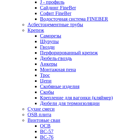
J - профиль
Сайдинг FineBer
Софит FineBer
Водосточная система FINEBER
Асбестоцементные трубы
Крепеж
Саморезы
Шурупы
Гвозди
Перфорированный крепеж
Дюбель-гвоздь
Анкеры
Монтажная пена
Трос
Цепи
Скобяные изделия
Скобы
Крепление для вагонки (кляймер)
Дюбели для термоизоляции
Сухие смеси
OSB плита
Винтовые сваи
ОСВ
ВС-57
ВС-76