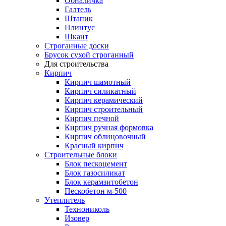
Обналичка
Галтель
Штапик
Плинтус
Шкант
Строганные доски
Брусок сухой строганный
Для строительства
Кирпич
Кирпич шамотный
Кирпич силикатный
Кирпич керамический
Кирпич строительный
Кирпич печной
Кирпич ручная формовка
Кирпич облицовочный
Красный кирпич
Строительные блоки
Блок пескоцемент
Блок газосиликат
Блок керамзитобетон
Пескобетон м-500
Утеплитель
Технониколь
Изовер