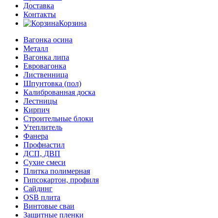
Доставка
Контакты
Корзина
Вагонка осина
Металл
Вагонка липа
Евровагонка
Лиственница
Шпунтовка (пол)
Калиброванная доска
Лестницы
Кирпич
Строительные блоки
Утеплитель
Фанера
Профнастил
ДСП, ДВП
Сухие смеси
Плитка полимерная
Гипсокартон, профиля
Сайдинг
OSB плита
Винтовые сваи
Защитные пленки