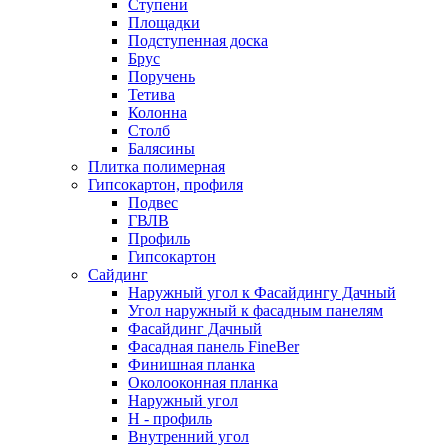
Ступени
Площадки
Подступенная доска
Брус
Поручень
Тетива
Колонна
Столб
Балясины
Плитка полимерная
Гипсокартон, профиля
Подвес
ГВЛВ
Профиль
Гипсокартон
Сайдинг
Наружный угол к Фасайдингу Дачный
Угол наружный к фасадным панелям
Фасайдинг Дачный
Фасадная панель FineBer
Финишная планка
Околооконная планка
Наружный угол
H - профиль
Внутренний угол