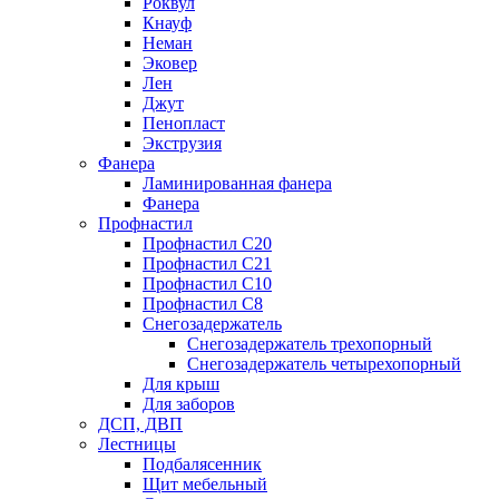
Роквул
Кнауф
Неман
Эковер
Лен
Джут
Пенопласт
Экструзия
Фанера
Ламинированная фанера
Фанера
Профнастил
Профнастил С20
Профнастил С21
Профнастил С10
Профнастил С8
Снегозадержатель
Снегозадержатель трехопорный
Снегозадержатель четырехопорный
Для крыш
Для заборов
ДСП, ДВП
Лестницы
Подбалясенник
Щит мебельный