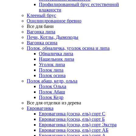
Профилированный брус естественной
влажности
Клееный брус
Оцилиндрованное бревно
Все для бани
Вагонка липа
Печи, Котлы, Дымоходы
Вагонка осина
Полок, обналичка, уголок осина и липа
Обналичка липа
Нащельник липа
Уголок липа
Полок липа
Полок осина
Полок абаш, кедр, ольха
Полок Ольха
Полок Абаш
Полок Кедр
Все для отделки из дерева
Евровагонка
Евровагонка (сосна, ель) сорт С
Евровагонка (сосна, ель) сорт Б
Евровагонка (сосна, ель) сорт Экстра
Евровагонка (сосна, ель) сорт АБ
Евровагонка (сосна, ель) сорт А