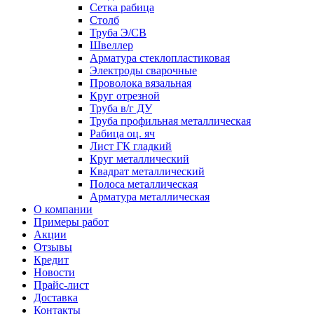
Сетка рабица
Столб
Труба Э/СВ
Швеллер
Арматура стеклопластиковая
Электроды сварочные
Проволока вязальная
Круг отрезной
Труба в/г ДУ
Труба профильная металлическая
Рабица оц. яч
Лист ГК гладкий
Круг металлический
Квадрат металлический
Полоса металлическая
Арматура металлическая
О компании
Примеры работ
Акции
Отзывы
Кредит
Новости
Прайс-лист
Доставка
Контакты