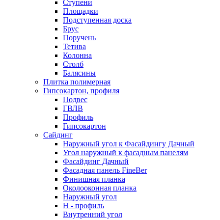
Ступени
Площадки
Подступенная доска
Брус
Поручень
Тетива
Колонна
Столб
Балясины
Плитка полимерная
Гипсокартон, профиля
Подвес
ГВЛВ
Профиль
Гипсокартон
Сайдинг
Наружный угол к Фасайдингу Дачный
Угол наружный к фасадным панелям
Фасайдинг Дачный
Фасадная панель FineBer
Финишная планка
Околооконная планка
Наружный угол
H - профиль
Внутренний угол