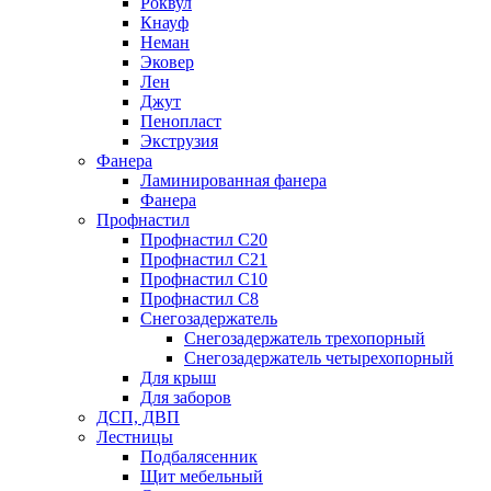
Роквул
Кнауф
Неман
Эковер
Лен
Джут
Пенопласт
Экструзия
Фанера
Ламинированная фанера
Фанера
Профнастил
Профнастил С20
Профнастил С21
Профнастил С10
Профнастил С8
Снегозадержатель
Снегозадержатель трехопорный
Снегозадержатель четырехопорный
Для крыш
Для заборов
ДСП, ДВП
Лестницы
Подбалясенник
Щит мебельный