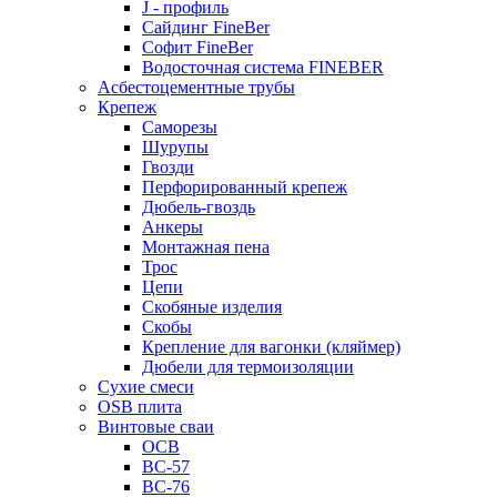
J - профиль
Сайдинг FineBer
Софит FineBer
Водосточная система FINEBER
Асбестоцементные трубы
Крепеж
Саморезы
Шурупы
Гвозди
Перфорированный крепеж
Дюбель-гвоздь
Анкеры
Монтажная пена
Трос
Цепи
Скобяные изделия
Скобы
Крепление для вагонки (кляймер)
Дюбели для термоизоляции
Сухие смеси
OSB плита
Винтовые сваи
ОСВ
ВС-57
ВС-76