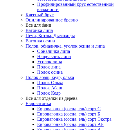
Профилированный брус естественной
влажности
Клееный брус
Оцилиндрованное бревно
Все для бани
Вагонка липа
Печи, Котлы, Дымоходы
Вагонка осина
Полок, обналичка, уголок осина и липа
Обналичка липа
Нащельник липа
Уголок липа
Полок липа
Полок осина
Полок абаш, кедр, ольха
Полок Ольха
Полок Абаш
Полок Кедр
Все для отделки из дерева
Евровагонка
Евровагонка (сосна, ель) сорт С
Евровагонка (сосна, ель) сорт Б
Евровагонка (сосна, ель) сорт Экстра
Евровагонка (сосна, ель) сорт АБ
Евровагонка (сосна, ель) сорт А