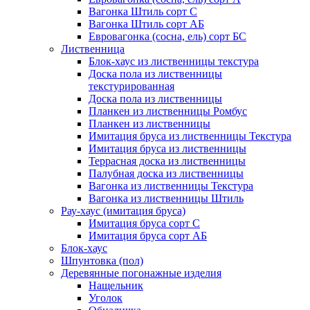
Вагонка Штиль сорт С
Вагонка Штиль сорт АБ
Евровагонка (сосна, ель) сорт БС
Лиственница
Блок-хаус из лиственницы текстура
Доска пола из лиственницы
текстурированная
Доска пола из лиственницы
Планкен из лиственницы Ромбус
Планкен из лиственницы
Имитация бруса из лиственницы Текстура
Имитация бруса из лиственницы
Террасная доска из лиственницы
Палубная доска из лиственницы
Вагонка из лиственницы Текстура
Вагонка из лиственницы Штиль
Рау-хаус (имитация бруса)
Имитация бруса сорт С
Имитация бруса сорт АБ
Блок-хаус
Шпунтовка (пол)
Деревянные погонажные изделия
Нащельник
Уголок