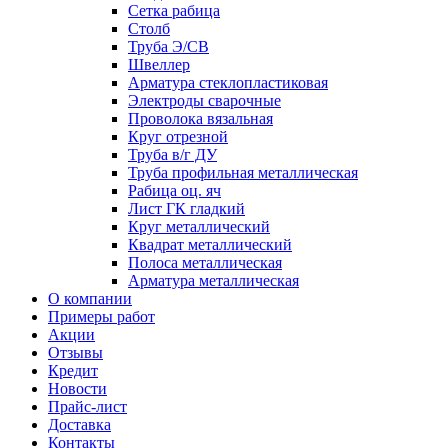
Сетка рабица
Столб
Труба Э/СВ
Швеллер
Арматура стеклопластиковая
Электроды сварочные
Проволока вязальная
Круг отрезной
Труба в/г ДУ
Труба профильная металлическая
Рабица оц. яч
Лист ГК гладкий
Круг металлический
Квадрат металлический
Полоса металлическая
Арматура металлическая
О компании
Примеры работ
Акции
Отзывы
Кредит
Новости
Прайс-лист
Доставка
Контакты