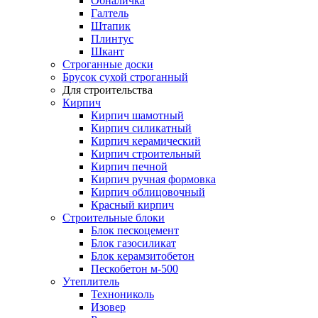
Обналичка
Галтель
Штапик
Плинтус
Шкант
Строганные доски
Брусок сухой строганный
Для строительства
Кирпич
Кирпич шамотный
Кирпич силикатный
Кирпич керамический
Кирпич строительный
Кирпич печной
Кирпич ручная формовка
Кирпич облицовочный
Красный кирпич
Строительные блоки
Блок пескоцемент
Блок газосиликат
Блок керамзитобетон
Пескобетон м-500
Утеплитель
Технониколь
Изовер