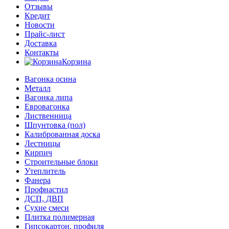
Отзывы
Кредит
Новости
Прайс-лист
Доставка
Контакты
Корзина
Вагонка осина
Металл
Вагонка липа
Евровагонка
Лиственница
Шпунтовка (пол)
Калиброванная доска
Лестницы
Кирпич
Строительные блоки
Утеплитель
Фанера
Профнастил
ДСП, ДВП
Сухие смеси
Плитка полимерная
Гипсокартон, профиля