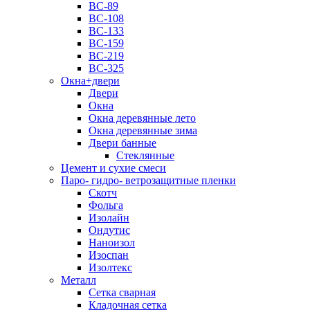
ВС-89
ВС-108
ВС-133
ВС-159
ВС-219
ВС-325
Окна+двери
Двери
Окна
Окна деревянные лето
Окна деревянные зима
Двери банные
Стеклянные
Цемент и сухие смеси
Паро- гидро- ветрозащитные пленки
Скотч
Фольга
Изолайн
Ондутис
Наноизол
Изоспан
Изолтекс
Металл
Сетка сварная
Кладочная сетка