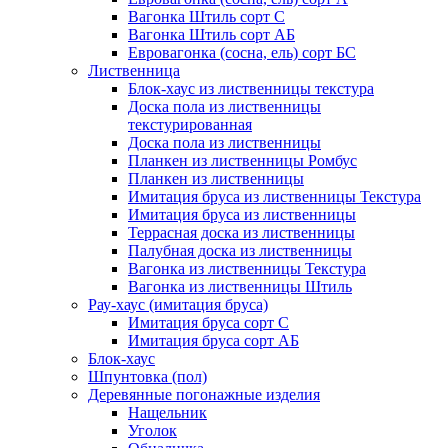
Вагонка Штиль сорт С
Вагонка Штиль сорт АБ
Евровагонка (сосна, ель) сорт БС
Лиственница
Блок-хаус из лиственницы текстура
Доска пола из лиственницы
текстурированная
Доска пола из лиственницы
Планкен из лиственницы Ромбус
Планкен из лиственницы
Имитация бруса из лиственницы Текстура
Имитация бруса из лиственницы
Террасная доска из лиственницы
Палубная доска из лиственницы
Вагонка из лиственницы Текстура
Вагонка из лиственницы Штиль
Рау-хаус (имитация бруса)
Имитация бруса сорт С
Имитация бруса сорт АБ
Блок-хаус
Шпунтовка (пол)
Деревянные погонажные изделия
Нащельник
Уголок