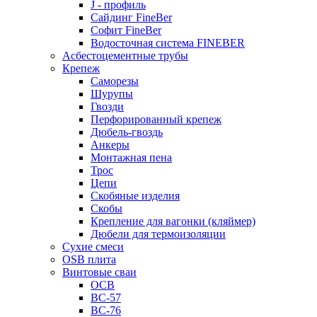
J - профиль
Сайдинг FineBer
Софит FineBer
Водосточная система FINEBER
Асбестоцементные трубы
Крепеж
Саморезы
Шурупы
Гвозди
Перфорированный крепеж
Дюбель-гвоздь
Анкеры
Монтажная пена
Трос
Цепи
Скобяные изделия
Скобы
Крепление для вагонки (кляймер)
Дюбели для термоизоляции
Сухие смеси
OSB плита
Винтовые сваи
ОСВ
ВС-57
ВС-76