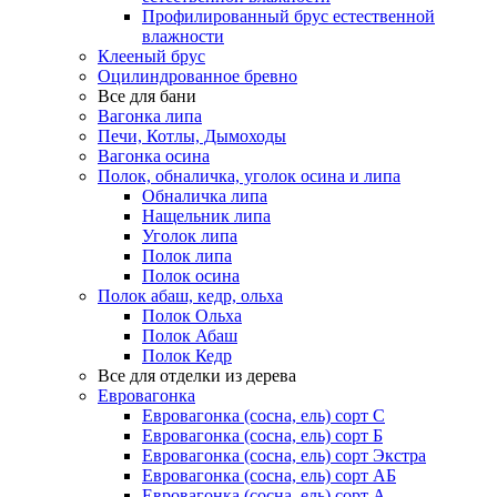
Профилированный брус естественной
влажности
Клееный брус
Оцилиндрованное бревно
Все для бани
Вагонка липа
Печи, Котлы, Дымоходы
Вагонка осина
Полок, обналичка, уголок осина и липа
Обналичка липа
Нащельник липа
Уголок липа
Полок липа
Полок осина
Полок абаш, кедр, ольха
Полок Ольха
Полок Абаш
Полок Кедр
Все для отделки из дерева
Евровагонка
Евровагонка (сосна, ель) сорт С
Евровагонка (сосна, ель) сорт Б
Евровагонка (сосна, ель) сорт Экстра
Евровагонка (сосна, ель) сорт АБ
Евровагонка (сосна, ель) сорт А