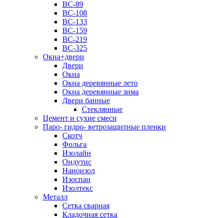
ВС-89
ВС-108
ВС-133
ВС-159
ВС-219
ВС-325
Окна+двери
Двери
Окна
Окна деревянные лето
Окна деревянные зима
Двери банные
Стеклянные
Цемент и сухие смеси
Паро- гидро- ветрозащитные пленки
Скотч
Фольга
Изолайн
Ондутис
Наноизол
Изоспан
Изолтекс
Металл
Сетка сварная
Кладочная сетка