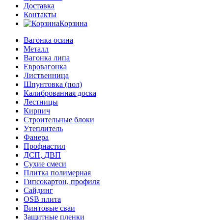
Доставка
Контакты
Корзина
Вагонка осина
Металл
Вагонка липа
Евровагонка
Лиственница
Шпунтовка (пол)
Калиброванная доска
Лестницы
Кирпич
Строительные блоки
Утеплитель
Фанера
Профнастил
ДСП, ДВП
Сухие смеси
Плитка полимерная
Гипсокартон, профиля
Сайдинг
OSB плита
Винтовые сваи
Защитные пленки