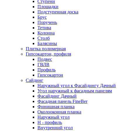
Ступени
Площадки
Подступенная доска
Брус
Поручень
Тетива
Колонна
Столб
Балясины
Плитка полимерная
Гипсокартон, профиля
Подвес
ГВЛВ
Профиль
Гипсокартон
Сайдинг
Наружный угол к Фасайдингу Дачный
Угол наружный к фасадным панелям
Фасайдинг Дачный
Фасадная панель FineBer
Финишная планка
Околооконная планка
Наружный угол
H - профиль
Внутренний угол