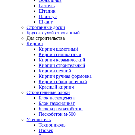
Обналичка
Галтель
Штапик
Плинтус
Шкант
Строганные доски
Брусок сухой строганный
Для строительства
Кирпич
Кирпич шамотный
Кирпич силикатный
Кирпич керамический
Кирпич строительный
Кирпич печной
Кирпич ручная формовка
Кирпич облицовочный
Красный кирпич
Строительные блоки
Блок пескоцемент
Блок газосиликат
Блок керамзитобетон
Пескобетон м-500
Утеплитель
Технониколь
Изовер