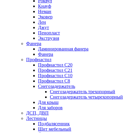
Роквул
Кнауф
Неман
Эковер
Лен
Джут
Пенопласт
Экструзия
Фанера
Ламинированная фанера
Фанера
Профнастил
Профнастил С20
Профнастил С21
Профнастил С10
Профнастил С8
Снегозадержатель
Снегозадержатель трехопорный
Снегозадержатель четырехопорный
Для крыш
Для заборов
ДСП, ДВП
Лестницы
Подбалясенник
Щит мебельный