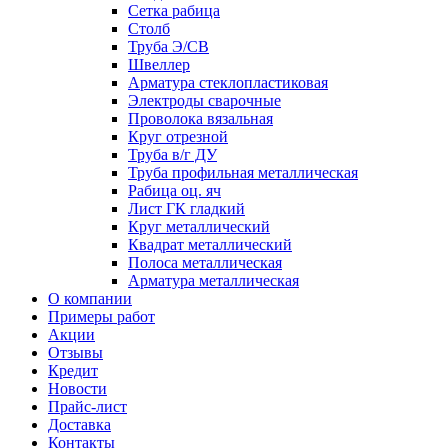
Сетка рабица
Столб
Труба Э/СВ
Швеллер
Арматура стеклопластиковая
Электроды сварочные
Проволока вязальная
Круг отрезной
Труба в/г ДУ
Труба профильная металлическая
Рабица оц. яч
Лист ГК гладкий
Круг металлический
Квадрат металлический
Полоса металлическая
Арматура металлическая
О компании
Примеры работ
Акции
Отзывы
Кредит
Новости
Прайс-лист
Доставка
Контакты