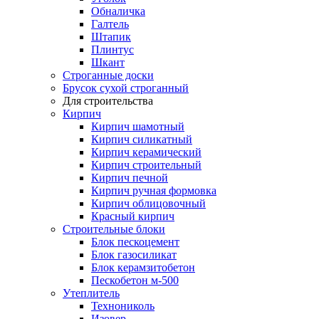
Обналичка
Галтель
Штапик
Плинтус
Шкант
Строганные доски
Брусок сухой строганный
Для строительства
Кирпич
Кирпич шамотный
Кирпич силикатный
Кирпич керамический
Кирпич строительный
Кирпич печной
Кирпич ручная формовка
Кирпич облицовочный
Красный кирпич
Строительные блоки
Блок пескоцемент
Блок газосиликат
Блок керамзитобетон
Пескобетон м-500
Утеплитель
Технониколь
Изовер