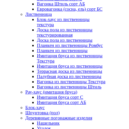
Вагонка Штиль сорт АБ
Евровагонка (сосна, ель) сорт БС
Лиственница
Блок-хаус из лиственницы
текстура
Доска пола из лиственницы
текстурированная
Доска пола из лиственницы
Планкен из лиственницы Ромбус
Планкен из лиственницы
Имитация бруса из лиственницы
Текстура
Имитация бруса из лиственницы
Террасная доска из лиственницы
Палубная доска из лиственницы
Вагонка из лиственницы Текстура
Вагонка из лиственницы Штиль
Рау-хаус (имитация бруса)
Имитация бруса сорт С
Имитация бруса сорт АБ
Блок-хаус
Шпунтовка (пол)
Деревянные погонажные изделия
Нащельник
Уголок