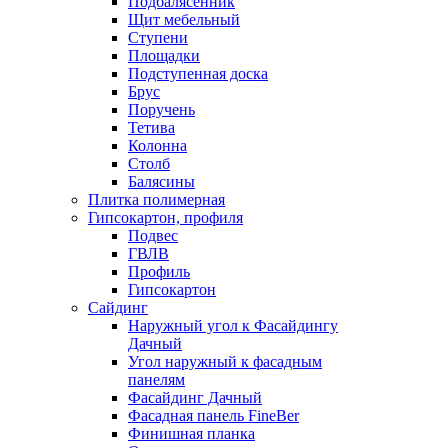
Подбалясенник
Щит мебельный
Ступени
Площадки
Подступенная доска
Брус
Поручень
Тетива
Колонна
Столб
Балясины
Плитка полимерная
Гипсокартон, профиля
Подвес
ГВЛВ
Профиль
Гипсокартон
Сайдинг
Наружный угол к Фасайдингу
Дачный
Угол наружный к фасадным
панелям
Фасайдинг Дачный
Фасадная панель FineBer
Финишная планка