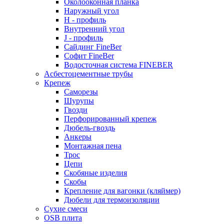
Околооконная планка
Наружный угол
H - профиль
Внутренний угол
J - профиль
Сайдинг FineBer
Софит FineBer
Водосточная система FINEBER
Асбестоцементные трубы
Крепеж
Саморезы
Шурупы
Гвозди
Перфорированный крепеж
Дюбель-гвоздь
Анкеры
Монтажная пена
Трос
Цепи
Скобяные изделия
Скобы
Крепление для вагонки (кляймер)
Дюбели для термоизоляции
Сухие смеси
OSB плита