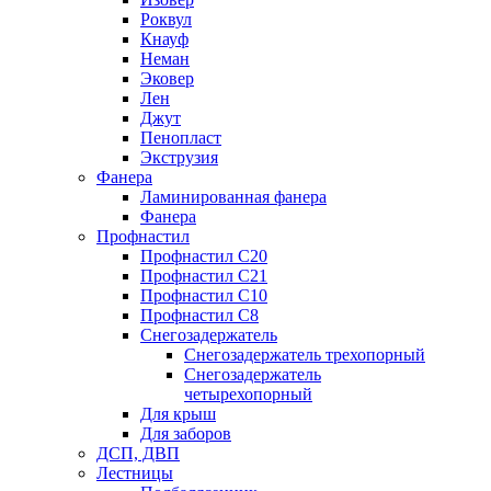
Роквул
Кнауф
Неман
Эковер
Лен
Джут
Пенопласт
Экструзия
Фанера
Ламинированная фанера
Фанера
Профнастил
Профнастил С20
Профнастил С21
Профнастил С10
Профнастил С8
Снегозадержатель
Снегозадержатель трехопорный
Снегозадержатель
четырехопорный
Для крыш
Для заборов
ДСП, ДВП
Лестницы