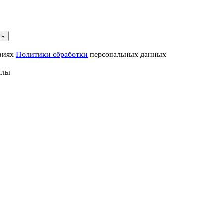
ть
овиях
Политики обработки
персональных данных
алы