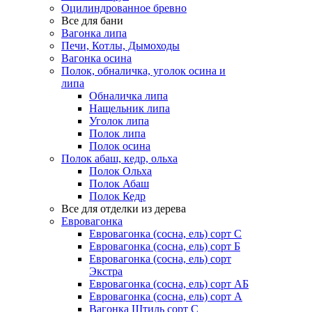
Оцилиндрованное бревно
Все для бани
Вагонка липа
Печи, Котлы, Дымоходы
Вагонка осина
Полок, обналичка, уголок осина и
липа
Обналичка липа
Нащельник липа
Уголок липа
Полок липа
Полок осина
Полок абаш, кедр, ольха
Полок Ольха
Полок Абаш
Полок Кедр
Все для отделки из дерева
Евровагонка
Евровагонка (сосна, ель) сорт С
Евровагонка (сосна, ель) сорт Б
Евровагонка (сосна, ель) сорт
Экстра
Евровагонка (сосна, ель) сорт АБ
Евровагонка (сосна, ель) сорт А
Вагонка Штиль сорт С