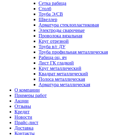
Сетка рабица
Столб
Труба Э/СВ
Швеллер
Арматура стеклопластиковая
Электроды сварочные
Проволока вязальная
Круг отрезной
Труба в/г ДУ
Труба профильная металлическая
Рабица оц. яч
Лист ГК гладкий
Круг металлический
Квадрат металлический
Полоса металлическая
Арматура металлическая
О компании
Примеры работ
Акции
Отзывы
Кредит
Новости
Прайс-лист
Доставка
Контакты