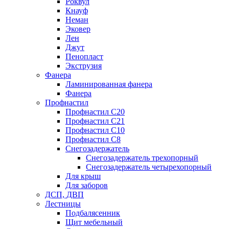
Роквул
Кнауф
Неман
Эковер
Лен
Джут
Пенопласт
Экструзия
Фанера
Ламинированная фанера
Фанера
Профнастил
Профнастил С20
Профнастил С21
Профнастил С10
Профнастил С8
Снегозадержатель
Снегозадержатель трехопорный
Снегозадержатель четырехопорный
Для крыш
Для заборов
ДСП, ДВП
Лестницы
Подбалясенник
Щит мебельный