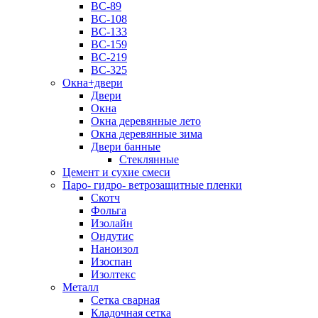
ВС-89
ВС-108
ВС-133
ВС-159
ВС-219
ВС-325
Окна+двери
Двери
Окна
Окна деревянные лето
Окна деревянные зима
Двери банные
Стеклянные
Цемент и сухие смеси
Паро- гидро- ветрозащитные пленки
Скотч
Фольга
Изолайн
Ондутис
Наноизол
Изоспан
Изолтекс
Металл
Сетка сварная
Кладочная сетка