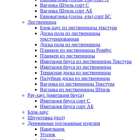
Вагонка Штиль сорт С
Вагонка Штиль сорт АБ
Евровагонка (сосна, ель) сорт БС
Лиственница
Блок-хаус из лиственницы текстура
Доска пола из лиственницы
текстурированная
Доска пола из лиственницы
Планкен из лиственницы Ромбус
Планкен из лиственницы
Имитация бруса из лиственницы Текстура
Имитация бруса из лиственницы
Террасная доска из лиственницы
Палубная доска из лиственницы
Вагонка из лиственницы Текстура
Вагонка из лиственницы Штиль
Рау-хаус (имитация бруса)
Имитация бруса сорт С
Имитация бруса сорт АБ
Блок-хаус
Шпунтовка (пол)
Деревянные погонажные изделия
Нащельник
Уголок