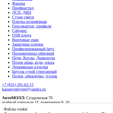
Фанера
Профнастил
ДСП, ДВП
Сухие смеси
Плитка полимерная
Гипсокартон, профиля
Сайдинг
OSB плита
Винтовые сваи
Защитные пленки
Профилированный брус
Пиломатериал обрезной
Печи, Котлы, Дымоходы
Полок абаш, кедр, ольха
Деревянные изделия
Брусок сухой строганный
Полок, обналичка, уголок
+7 (831) 291-62-15
karasevstroynn@yandex.ru
АвтоМОЛЛ:
Суздальская 70
зелёный павильон 1Г, помещение 9, 10.
оранжевый павильон 4А, пом. 1, 10.
Файлы cookie
Карповский рынок:
Ларина 27 Павильон 3/1