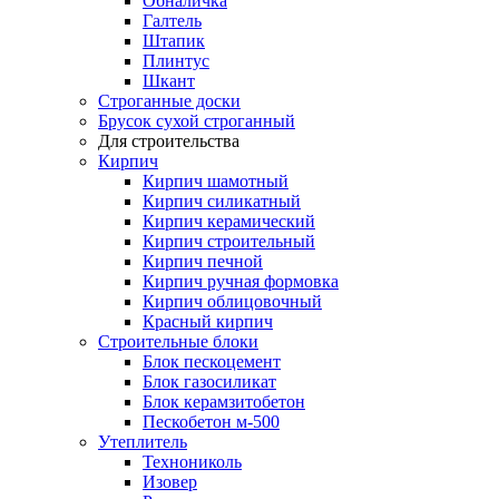
Обналичка
Галтель
Штапик
Плинтус
Шкант
Строганные доски
Брусок сухой строганный
Для строительства
Кирпич
Кирпич шамотный
Кирпич силикатный
Кирпич керамический
Кирпич строительный
Кирпич печной
Кирпич ручная формовка
Кирпич облицовочный
Красный кирпич
Строительные блоки
Блок пескоцемент
Блок газосиликат
Блок керамзитобетон
Пескобетон м-500
Утеплитель
Технониколь
Изовер