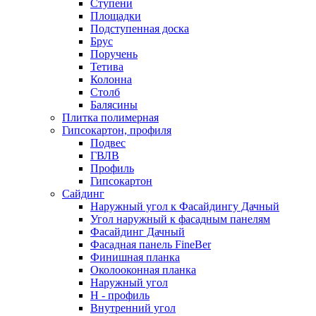
Ступени
Площадки
Подступенная доска
Брус
Поручень
Тетива
Колонна
Столб
Балясины
Плитка полимерная
Гипсокартон, профиля
Подвес
ГВЛВ
Профиль
Гипсокартон
Сайдинг
Наружный угол к Фасайдингу Дачный
Угол наружный к фасадным панелям
Фасайдинг Дачный
Фасадная панель FineBer
Финишная планка
Околооконная планка
Наружный угол
H - профиль
Внутренний угол