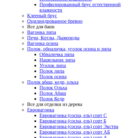
Профилированный брус естественной
влажности
Клееный брус
Оцилиндрованное бревно
Все для бани
Вагонка липа
Печи, Котлы, Дымоходы
Вагонка осина
Полок, обналичка, уголок осина и липа
Обналичка липа
Нащельник липа
Уголок липа
Полок липа
Полок осина
Полок абаш, кедр, ольха
Полок Ольха
Полок Абаш
Полок Кедр
Все для отделки из дерева
Евровагонка
Евровагонка (сосна, ель) сорт С
Евровагонка (сосна, ель) сорт Б
Евровагонка (сосна, ель) сорт Экстра
Евровагонка (сосна, ель) сорт АБ
Евровагонка (сосна, ель) сорт А