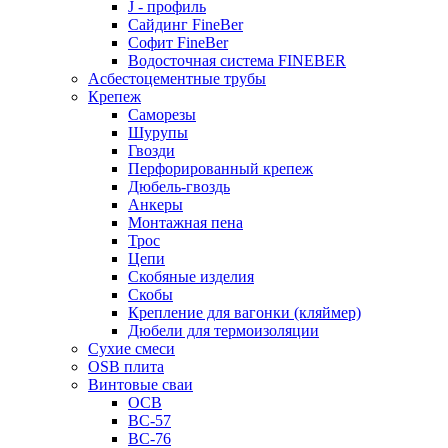
J - профиль
Сайдинг FineBer
Софит FineBer
Водосточная система FINEBER
Асбестоцементные трубы
Крепеж
Саморезы
Шурупы
Гвозди
Перфорированный крепеж
Дюбель-гвоздь
Анкеры
Монтажная пена
Трос
Цепи
Скобяные изделия
Скобы
Крепление для вагонки (кляймер)
Дюбели для термоизоляции
Сухие смеси
OSB плита
Винтовые сваи
ОСВ
ВС-57
ВС-76