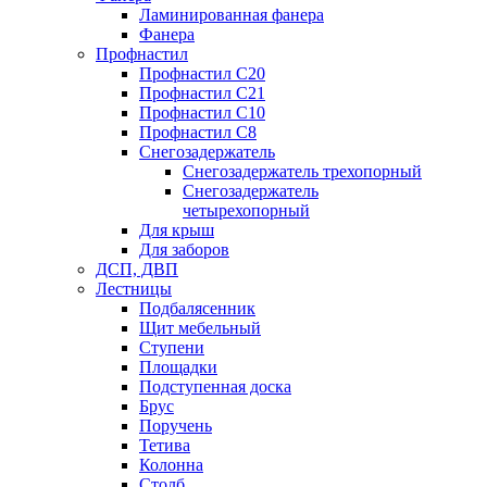
Ламинированная фанера
Фанера
Профнастил
Профнастил С20
Профнастил С21
Профнастил С10
Профнастил С8
Снегозадержатель
Снегозадержатель трехопорный
Снегозадержатель
четырехопорный
Для крыш
Для заборов
ДСП, ДВП
Лестницы
Подбалясенник
Щит мебельный
Ступени
Площадки
Подступенная доска
Брус
Поручень
Тетива
Колонна
Столб