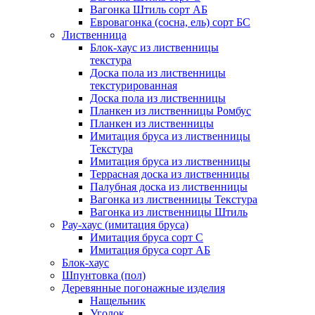
Вагонка Штиль сорт АБ
Евровагонка (сосна, ель) сорт БС
Лиственница
Блок-хаус из лиственницы
текстура
Доска пола из лиственницы
текстурированная
Доска пола из лиственницы
Планкен из лиственницы Ромбус
Планкен из лиственницы
Имитация бруса из лиственницы
Текстура
Имитация бруса из лиственницы
Террасная доска из лиственницы
Палубная доска из лиственницы
Вагонка из лиственницы Текстура
Вагонка из лиственницы Штиль
Рау-хаус (имитация бруса)
Имитация бруса сорт С
Имитация бруса сорт АБ
Блок-хаус
Шпунтовка (пол)
Деревянные погонажные изделия
Нащельник
Уголок