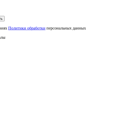
ть
овиях
Политики обработки
персональных данных
алы