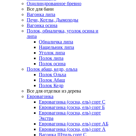
Оцилиндрованное бревно
Все для бани
Вагонка липа
Печи, Котлы, Дымоходы
Вагонка осина
Полок, обналичка, уголок осина и
липа
Обналичка липа
Нащельник липа
Уголок липа
Полок липа
Полок осина
Полок абаш, кедр, ольха
Полок Ольха
Полок Абаш
Полок Кедр
Все для отделки из дерева
Евровагонка
Евровагонка (сосна, ель) сорт С
Евровагонка (сосна, ель) сорт Б
Евровагонка (сосна, ель) сорт
Экстра
Евровагонка (сосна, ель) сорт АБ
Евровагонка (сосна, ель) сорт А
Вагонка Штиль сорт С