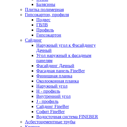
Балясины
Плитка полимерная
Гипсокартон, профиля
Подвес
ГВЛВ
Профиль
Гипсокартон
Сайдинг
Наружный угол к Фасайдингу
Дачный
Угол наружный к фасадным
панелям
Фасайдинг Дачный
Фасадная панель FineBer
Финишная планка
Околооконная планка
Наружный угол
H - профиль
Внутренний угол
J - профиль
Сайдинг FineBer
Софит FineBer
Водосточная система FINEBER
Асбестоцементные трубы
Крепеж