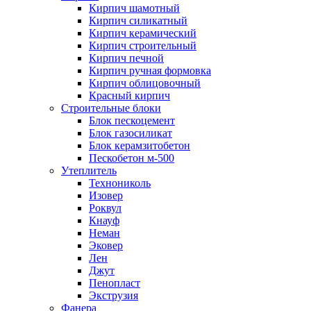
Кирпич шамотный
Кирпич силикатный
Кирпич керамический
Кирпич строительный
Кирпич печной
Кирпич ручная формовка
Кирпич облицовочный
Красный кирпич
Строительные блоки
Блок пескоцемент
Блок газосиликат
Блок керамзитобетон
Пескобетон м-500
Утеплитель
Технониколь
Изовер
Роквул
Кнауф
Неман
Эковер
Лен
Джут
Пенопласт
Экструзия
Фанера