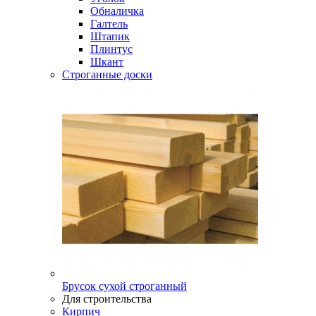
Обналичка
Галтель
Штапик
Плинтус
Шкант
Строганные доски
Брусок сухой строганный
Для строительства
Кирпич