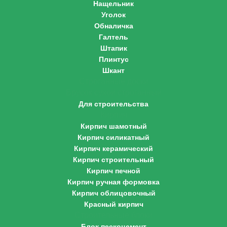
Нащельник
Уголок
Обналичка
Галтель
Штапик
Плинтус
Шкант
Строганные доски
Брусок сухой строганный
Для строительства
Кирпич
Кирпич шамотный
Кирпич силикатный
Кирпич керамический
Кирпич строительный
Кирпич печной
Кирпич ручная формовка
Кирпич облицовочный
Красный кирпич
Строительные блоки
Блок пескоцемент