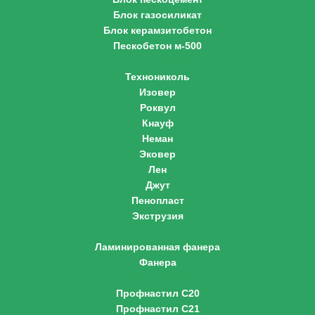
Блок газосиликат
Блок керамзитобетон
Пескобетон м-500
Утеплитель
Технониколь
Изовер
Роквул
Кнауф
Неман
Эковер
Лен
Джут
Пенопласт
Экструзия
Фанера
Ламинированная фанера
Фанера
Профнастил
Профнастил С20
Профнастил С21