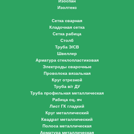
Изоспан
Изолтекс
Металл
Сетка сварная
Кладочная сетка
Сетка рабица
Столб
Труба Э/СВ
Швеллер
Арматура стеклопластиковая
Электроды сварочные
Проволока вязальная
Круг отрезной
Труба в/г ДУ
Труба профильная металлическая
Рабица оц. яч
Лист ГК гладкий
Круг металлический
Квадрат металлический
Полоса металлическая
Арматура металлическая