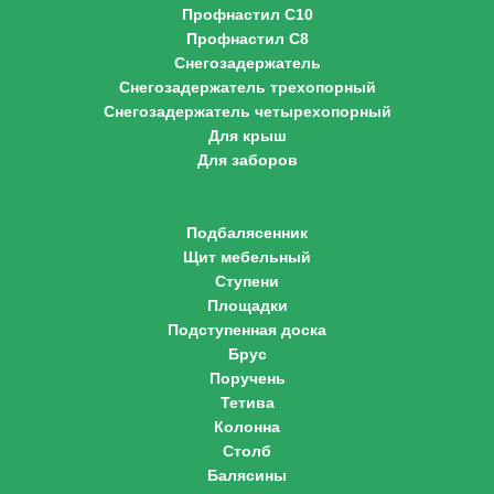
Профнастил С10
Профнастил С8
Снегозадержатель
Снегозадержатель трехопорный
Снегозадержатель четырехопорный
Для крыш
Для заборов
ДСП, ДВП
Лестницы
Подбалясенник
Щит мебельный
Ступени
Площадки
Подступенная доска
Брус
Поручень
Тетива
Колонна
Столб
Балясины