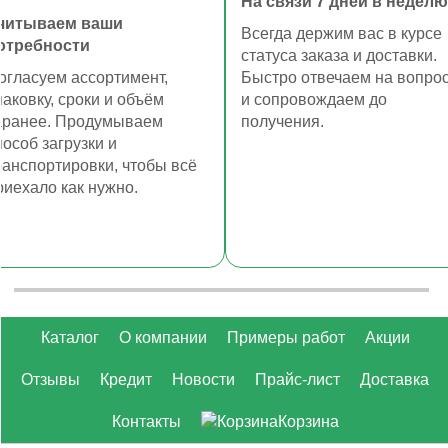
На связи 7 дней в неделю
читываем ваши
Всегда держим вас в курсе
отребности
статуса заказа и доставки.
огласуем ассортимент,
Быстро отвечаем на вопро
паковку, сроки и объём
и сопровождаем до
аранее. Продумываем
получения.
пособ загрузки и
ранспортировки, чтобы всё
риехало как нужно.
Каталог
О компании
Примеры работ
Акции
Отзывы
Кредит
Новости
Прайс-лист
Доставка
Контакты
Корзина