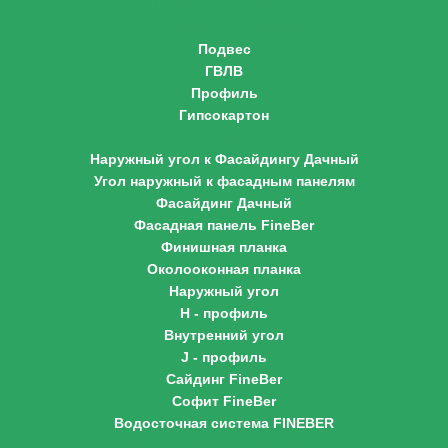
Плитка полимерная
Гипсокартон, профиля
Подвес
ГВЛВ
Профиль
Гипсокартон
Сайдинг
Наружный угол к Фасайдингу Дачный
Угол наружный к фасадным панелям
Фасайдинг Дачный
Фасадная панель FineBer
Финишная планка
Околооконная планка
Наружный угол
H - профиль
Внутренний угол
J - профиль
Сайдинг FineBer
Софит FineBer
Водосточная система FINEBER
Асбестоцементные трубы