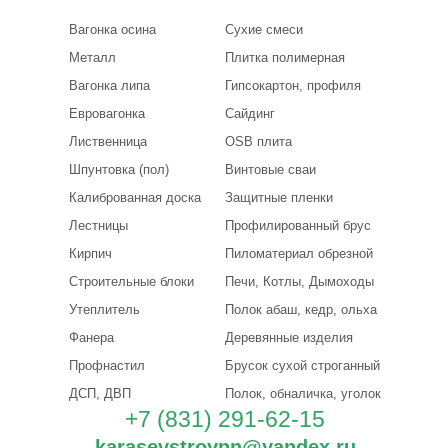
Вагонка осина
Сухие смеси
Металл
Плитка полимерная
Вагонка липа
Гипсокартон, профиля
Евровагонка
Сайдинг
Лиственница
OSB плита
Шпунтовка (пол)
Винтовые сваи
Калиброванная доска
Защитные пленки
Лестницы
Профилированный брус
Кирпич
Пиломатериал обрезной
Строительные блоки
Печи, Котлы, Дымоходы
Утеплитель
Полок абаш, кедр, ольха
Фанера
Деревянные изделия
Профнастил
Брусок сухой строганный
ДСП, ДВП
Полок, обналичка, уголок
+7 (831) 291-62-15
karasevstroynn@yandex.ru