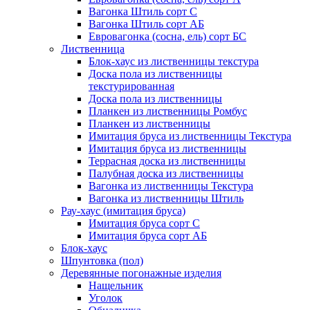
Вагонка Штиль сорт С
Вагонка Штиль сорт АБ
Евровагонка (сосна, ель) сорт БС
Лиственница
Блок-хаус из лиственницы текстура
Доска пола из лиственницы
текстурированная
Доска пола из лиственницы
Планкен из лиственницы Ромбус
Планкен из лиственницы
Имитация бруса из лиственницы Текстура
Имитация бруса из лиственницы
Террасная доска из лиственницы
Палубная доска из лиственницы
Вагонка из лиственницы Текстура
Вагонка из лиственницы Штиль
Рау-хаус (имитация бруса)
Имитация бруса сорт С
Имитация бруса сорт АБ
Блок-хаус
Шпунтовка (пол)
Деревянные погонажные изделия
Нащельник
Уголок