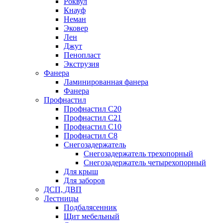
Роквул
Кнауф
Неман
Эковер
Лен
Джут
Пенопласт
Экструзия
Фанера
Ламинированная фанера
Фанера
Профнастил
Профнастил С20
Профнастил С21
Профнастил С10
Профнастил С8
Снегозадержатель
Снегозадержатель трехопорный
Снегозадержатель четырехопорный
Для крыш
Для заборов
ДСП, ДВП
Лестницы
Подбалясенник
Щит мебельный