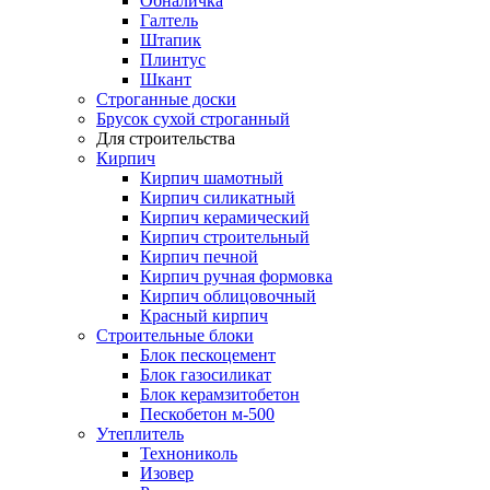
Обналичка
Галтель
Штапик
Плинтус
Шкант
Строганные доски
Брусок сухой строганный
Для строительства
Кирпич
Кирпич шамотный
Кирпич силикатный
Кирпич керамический
Кирпич строительный
Кирпич печной
Кирпич ручная формовка
Кирпич облицовочный
Красный кирпич
Строительные блоки
Блок пескоцемент
Блок газосиликат
Блок керамзитобетон
Пескобетон м-500
Утеплитель
Технониколь
Изовер