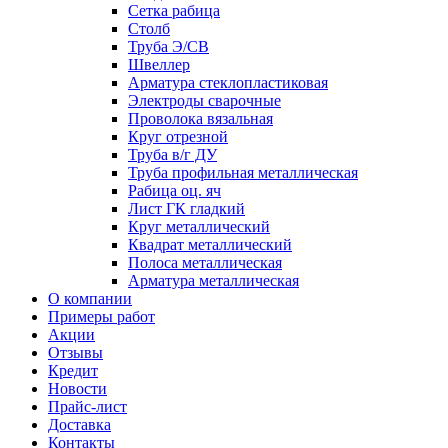
Сетка рабица
Столб
Труба Э/СВ
Швеллер
Арматура стеклопластиковая
Электроды сварочные
Проволока вязальная
Круг отрезной
Труба в/г ДУ
Труба профильная металлическая
Рабица оц. яч
Лист ГК гладкий
Круг металлический
Квадрат металлический
Полоса металлическая
Арматура металлическая
О компании
Примеры работ
Акции
Отзывы
Кредит
Новости
Прайс-лист
Доставка
Контакты