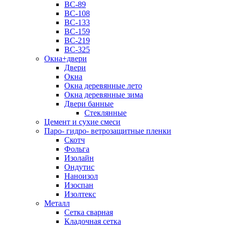
ВС-89
ВС-108
ВС-133
ВС-159
ВС-219
ВС-325
Окна+двери
Двери
Окна
Окна деревянные лето
Окна деревянные зима
Двери банные
Стеклянные
Цемент и сухие смеси
Паро- гидро- ветрозащитные пленки
Скотч
Фольга
Изолайн
Ондутис
Наноизол
Изоспан
Изолтекс
Металл
Сетка сварная
Кладочная сетка