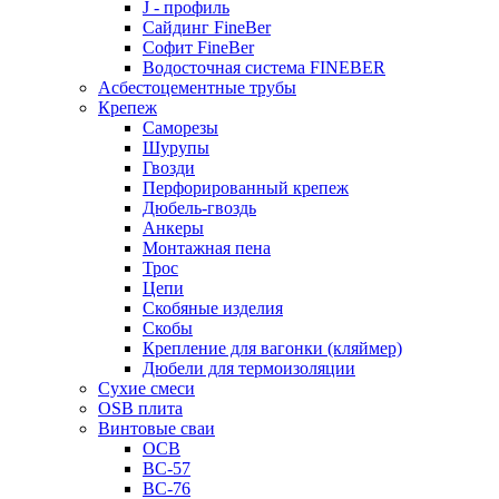
J - профиль
Сайдинг FineBer
Софит FineBer
Водосточная система FINEBER
Асбестоцементные трубы
Крепеж
Саморезы
Шурупы
Гвозди
Перфорированный крепеж
Дюбель-гвоздь
Анкеры
Монтажная пена
Трос
Цепи
Скобяные изделия
Скобы
Крепление для вагонки (кляймер)
Дюбели для термоизоляции
Сухие смеси
OSB плита
Винтовые сваи
ОСВ
ВС-57
ВС-76