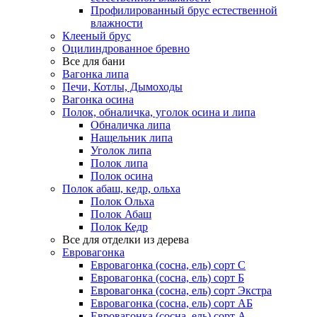
Профилированный брус естественной
влажности
Клееный брус
Оцилиндрованное бревно
Все для бани
Вагонка липа
Печи, Котлы, Дымоходы
Вагонка осина
Полок, обналичка, уголок осина и липа
Обналичка липа
Нащельник липа
Уголок липа
Полок липа
Полок осина
Полок абаш, кедр, ольха
Полок Ольха
Полок Абаш
Полок Кедр
Все для отделки из дерева
Евровагонка
Евровагонка (сосна, ель) сорт С
Евровагонка (сосна, ель) сорт Б
Евровагонка (сосна, ель) сорт Экстра
Евровагонка (сосна, ель) сорт АБ
Евровагонка (сосна, ель) сорт А