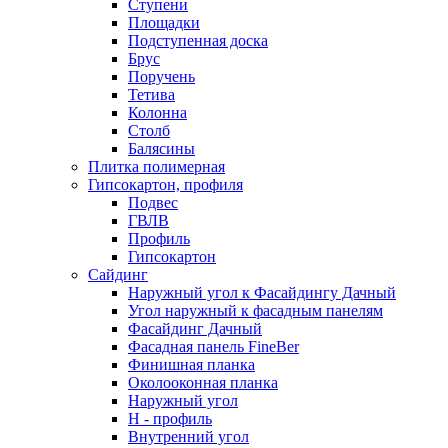
Ступени
Площадки
Подступенная доска
Брус
Поручень
Тетива
Колонна
Столб
Балясины
Плитка полимерная
Гипсокартон, профиля
Подвес
ГВЛВ
Профиль
Гипсокартон
Сайдинг
Наружный угол к Фасайдингу Дачный
Угол наружный к фасадным панелям
Фасайдинг Дачный
Фасадная панель FineBer
Финишная планка
Околооконная планка
Наружный угол
H - профиль
Внутренний угол