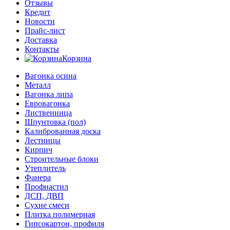
Отзывы
Кредит
Новости
Прайс-лист
Доставка
Контакты
Корзина
Вагонка осина
Металл
Вагонка липа
Евровагонка
Лиственница
Шпунтовка (пол)
Калиброванная доска
Лестницы
Кирпич
Строительные блоки
Утеплитель
Фанера
Профнастил
ДСП, ДВП
Сухие смеси
Плитка полимерная
Гипсокартон, профиля