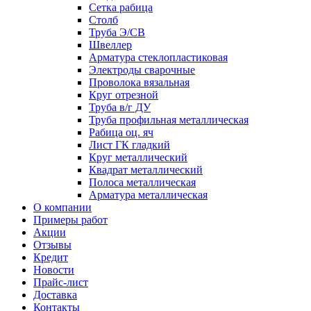
Сетка рабица
Столб
Труба Э/СВ
Швеллер
Арматура стеклопластиковая
Электроды сварочные
Проволока вязальная
Круг отрезной
Труба в/г ДУ
Труба профильная металлическая
Рабица оц. яч
Лист ГК гладкий
Круг металлический
Квадрат металлический
Полоса металлическая
Арматура металлическая
О компании
Примеры работ
Акции
Отзывы
Кредит
Новости
Прайс-лист
Доставка
Контакты