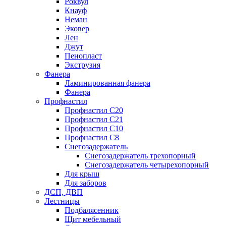
Роквул
Кнауф
Неман
Эковер
Лен
Джут
Пенопласт
Экструзия
Фанера
Ламинированная фанера
Фанера
Профнастил
Профнастил С20
Профнастил С21
Профнастил С10
Профнастил С8
Снегозадержатель
Снегозадержатель трехопорный
Снегозадержатель четырехопорный
Для крыш
Для заборов
ДСП, ДВП
Лестницы
Подбалясенник
Щит мебельный