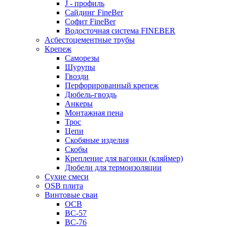
J - профиль
Сайдинг FineBer
Софит FineBer
Водосточная система FINEBER
Асбестоцементные трубы
Крепеж
Саморезы
Шурупы
Гвозди
Перфорированный крепеж
Дюбель-гвоздь
Анкеры
Монтажная пена
Трос
Цепи
Скобяные изделия
Скобы
Крепление для вагонки (кляймер)
Дюбели для термоизоляции
Сухие смеси
OSB плита
Винтовые сваи
ОСВ
ВС-57
ВС-76