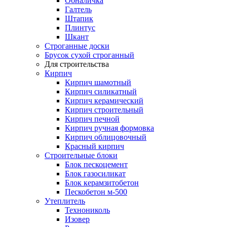
Обналичка
Галтель
Штапик
Плинтус
Шкант
Строганные доски
Брусок сухой строганный
Для строительства
Кирпич
Кирпич шамотный
Кирпич силикатный
Кирпич керамический
Кирпич строительный
Кирпич печной
Кирпич ручная формовка
Кирпич облицовочный
Красный кирпич
Строительные блоки
Блок пескоцемент
Блок газосиликат
Блок керамзитобетон
Пескобетон м-500
Утеплитель
Технониколь
Изовер