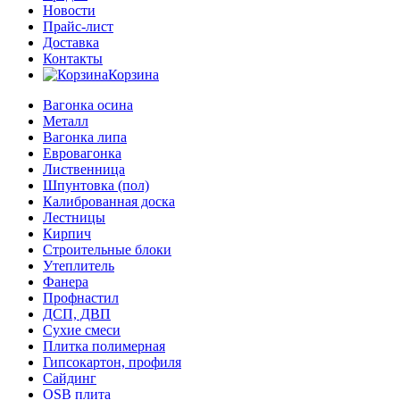
Новости
Прайс-лист
Доставка
Контакты
Корзина
Вагонка осина
Металл
Вагонка липа
Евровагонка
Лиственница
Шпунтовка (пол)
Калиброванная доска
Лестницы
Кирпич
Строительные блоки
Утеплитель
Фанера
Профнастил
ДСП, ДВП
Сухие смеси
Плитка полимерная
Гипсокартон, профиля
Сайдинг
OSB плита