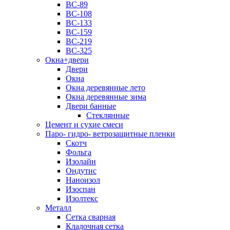
ВС-89
ВС-108
ВС-133
ВС-159
ВС-219
ВС-325
Окна+двери
Двери
Окна
Окна деревянные лето
Окна деревянные зима
Двери банные
Стеклянные
Цемент и сухие смеси
Паро- гидро- ветрозащитные пленки
Скотч
Фольга
Изолайн
Ондутис
Наноизол
Изоспан
Изолтекс
Металл
Сетка сварная
Кладочная сетка