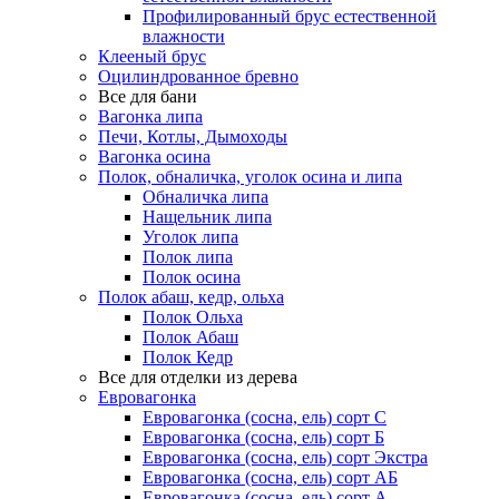
Профилированный брус естественной
влажности
Клееный брус
Оцилиндрованное бревно
Все для бани
Вагонка липа
Печи, Котлы, Дымоходы
Вагонка осина
Полок, обналичка, уголок осина и липа
Обналичка липа
Нащельник липа
Уголок липа
Полок липа
Полок осина
Полок абаш, кедр, ольха
Полок Ольха
Полок Абаш
Полок Кедр
Все для отделки из дерева
Евровагонка
Евровагонка (сосна, ель) сорт С
Евровагонка (сосна, ель) сорт Б
Евровагонка (сосна, ель) сорт Экстра
Евровагонка (сосна, ель) сорт АБ
Евровагонка (сосна, ель) сорт А