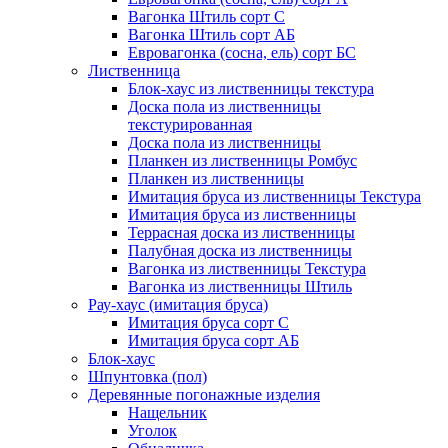
Вагонка Штиль сорт С
Вагонка Штиль сорт АБ
Евровагонка (сосна, ель) сорт БС
Лиственница
Блок-хаус из лиственницы текстура
Доска пола из лиственницы
текстурированная
Доска пола из лиственницы
Планкен из лиственницы Ромбус
Планкен из лиственницы
Имитация бруса из лиственницы Текстура
Имитация бруса из лиственницы
Террасная доска из лиственницы
Палубная доска из лиственницы
Вагонка из лиственницы Текстура
Вагонка из лиственницы Штиль
Рау-хаус (имитация бруса)
Имитация бруса сорт С
Имитация бруса сорт АБ
Блок-хаус
Шпунтовка (пол)
Деревянные погонажные изделия
Нащельник
Уголок