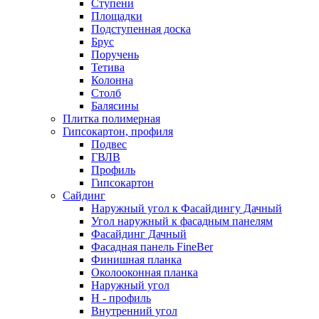
Ступени
Площадки
Подступенная доска
Брус
Поручень
Тетива
Колонна
Столб
Балясины
Плитка полимерная
Гипсокартон, профиля
Подвес
ГВЛВ
Профиль
Гипсокартон
Сайдинг
Наружный угол к Фасайдингу Дачный
Угол наружный к фасадным панелям
Фасайдинг Дачный
Фасадная панель FineBer
Финишная планка
Околооконная планка
Наружный угол
H - профиль
Внутренний угол