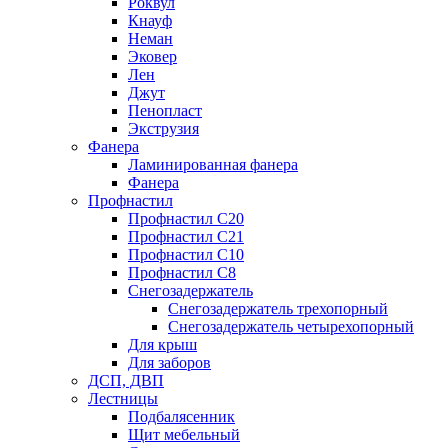
Роквул
Кнауф
Неман
Эковер
Лен
Джут
Пенопласт
Экструзия
Фанера
Ламинированная фанера
Фанера
Профнастил
Профнастил С20
Профнастил С21
Профнастил С10
Профнастил С8
Снегозадержатель
Снегозадержатель трехопорный
Снегозадержатель четырехопорный
Для крыш
Для заборов
ДСП, ДВП
Лестницы
Подбалясенник
Щит мебельный