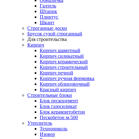
Обналичка
Галтель
Штапик
Плинтус
Шкант
Строганные доски
Брусок сухой строганный
Для строительства
Кирпич
Кирпич шамотный
Кирпич силикатный
Кирпич керамический
Кирпич строительный
Кирпич печной
Кирпич ручная формовка
Кирпич облицовочный
Красный кирпич
Строительные блоки
Блок пескоцемент
Блок газосиликат
Блок керамзитобетон
Пескобетон м-500
Утеплитель
Технониколь
Изовер