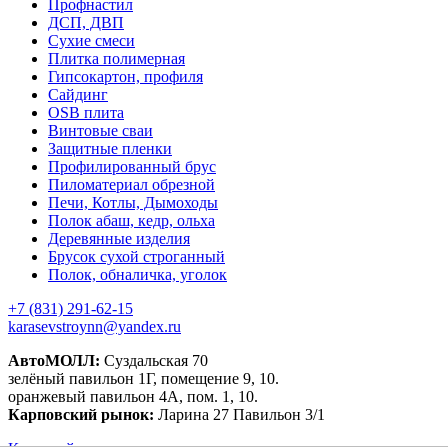
Профнастил
ДСП, ДВП
Сухие смеси
Плитка полимерная
Гипсокартон, профиля
Сайдинг
OSB плита
Винтовые сваи
Защитные пленки
Профилированный брус
Пиломатериал обрезной
Печи, Котлы, Дымоходы
Полок абаш, кедр, ольха
Деревянные изделия
Брусок сухой строганный
Полок, обналичка, уголок
+7 (831) 291-62-15
karasevstroynn@yandex.ru
АвтоМОЛЛ:
Суздальская 70
зелёный павильон 1Г, помещение 9, 10.
оранжевый павильон 4А, пом. 1, 10.
Карповский рынок:
Ларина 27 Павильон 3/1