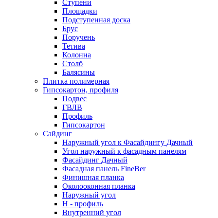
Ступени
Площадки
Подступенная доска
Брус
Поручень
Тетива
Колонна
Столб
Балясины
Плитка полимерная
Гипсокартон, профиля
Подвес
ГВЛВ
Профиль
Гипсокартон
Сайдинг
Наружный угол к Фасайдингу Дачный
Угол наружный к фасадным панелям
Фасайдинг Дачный
Фасадная панель FineBer
Финишная планка
Околооконная планка
Наружный угол
H - профиль
Внутренний угол