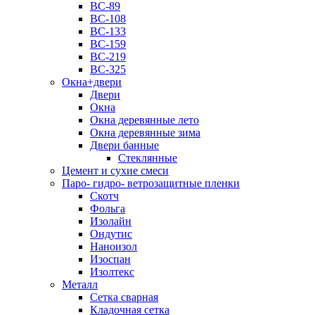
ВС-89
ВС-108
ВС-133
ВС-159
ВС-219
ВС-325
Окна+двери
Двери
Окна
Окна деревянные лето
Окна деревянные зима
Двери банные
Стеклянные
Цемент и сухие смеси
Паро- гидро- ветрозащитные пленки
Скотч
Фольга
Изолайн
Ондутис
Наноизол
Изоспан
Изолтекс
Металл
Сетка сварная
Кладочная сетка