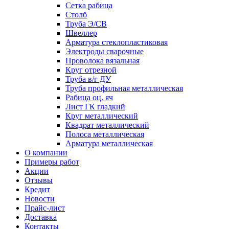
Сетка рабица
Столб
Труба Э/СВ
Швеллер
Арматура стеклопластиковая
Электроды сварочные
Проволока вязальная
Круг отрезной
Труба в/г ДУ
Труба профильная металлическая
Рабица оц. яч
Лист ГК гладкий
Круг металлический
Квадрат металлический
Полоса металлическая
Арматура металлическая
О компании
Примеры работ
Акции
Отзывы
Кредит
Новости
Прайс-лист
Доставка
Контакты