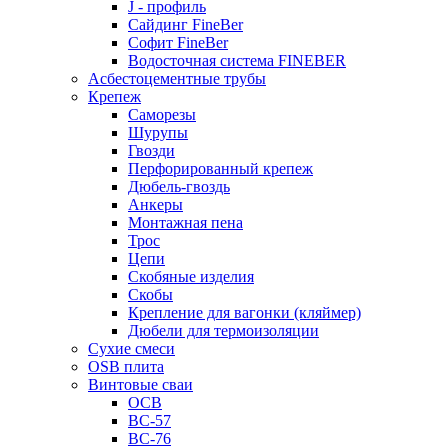
J - профиль
Сайдинг FineBer
Софит FineBer
Водосточная система FINEBER
Асбестоцементные трубы
Крепеж
Саморезы
Шурупы
Гвозди
Перфорированный крепеж
Дюбель-гвоздь
Анкеры
Монтажная пена
Трос
Цепи
Скобяные изделия
Скобы
Крепление для вагонки (кляймер)
Дюбели для термоизоляции
Сухие смеси
OSB плита
Винтовые сваи
ОСВ
ВС-57
ВС-76