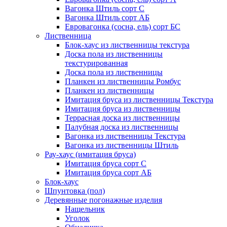
Вагонка Штиль сорт С
Вагонка Штиль сорт АБ
Евровагонка (сосна, ель) сорт БС
Лиственница
Блок-хаус из лиственницы текстура
Доска пола из лиственницы
текстурированная
Доска пола из лиственницы
Планкен из лиственницы Ромбус
Планкен из лиственницы
Имитация бруса из лиственницы Текстура
Имитация бруса из лиственницы
Террасная доска из лиственницы
Палубная доска из лиственницы
Вагонка из лиственницы Текстура
Вагонка из лиственницы Штиль
Рау-хаус (имитация бруса)
Имитация бруса сорт С
Имитация бруса сорт АБ
Блок-хаус
Шпунтовка (пол)
Деревянные погонажные изделия
Нащельник
Уголок