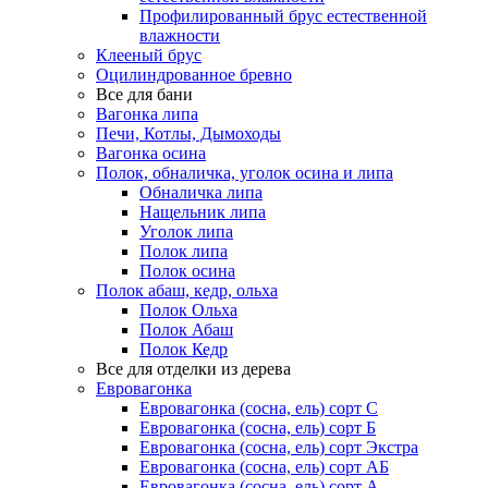
Профилированный брус естественной
влажности
Клееный брус
Оцилиндрованное бревно
Все для бани
Вагонка липа
Печи, Котлы, Дымоходы
Вагонка осина
Полок, обналичка, уголок осина и липа
Обналичка липа
Нащельник липа
Уголок липа
Полок липа
Полок осина
Полок абаш, кедр, ольха
Полок Ольха
Полок Абаш
Полок Кедр
Все для отделки из дерева
Евровагонка
Евровагонка (сосна, ель) сорт С
Евровагонка (сосна, ель) сорт Б
Евровагонка (сосна, ель) сорт Экстра
Евровагонка (сосна, ель) сорт АБ
Евровагонка (сосна, ель) сорт А