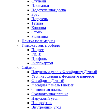
Ступени
Площадки
Подступенная доска
Брус
Поручень
Тетива
Колонна
Столб
Балясины
Плитка полимерная
Гипсокартон, профиля
Подвес
ГВЛВ
Профиль
Гипсокартон
Сайдинг
Наружный угол к Фасайдингу Дачный
Угол наружный к фасадным панелям
Фасайдинг Дачный
Фасадная панель FineBer
Финишная планка
Околооконная планка
Наружный угол
H - профиль
Внутренний угол