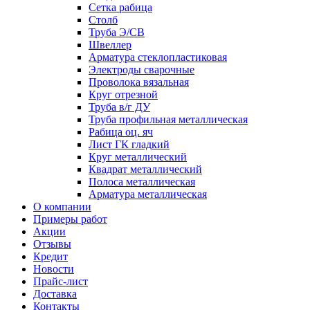
Сетка рабица
Столб
Труба Э/СВ
Швеллер
Арматура стеклопластиковая
Электроды сварочные
Проволока вязальная
Круг отрезной
Труба в/г ДУ
Труба профильная металлическая
Рабица оц. яч
Лист ГК гладкий
Круг металлический
Квадрат металлический
Полоса металлическая
Арматура металлическая
О компании
Примеры работ
Акции
Отзывы
Кредит
Новости
Прайс-лист
Доставка
Контакты