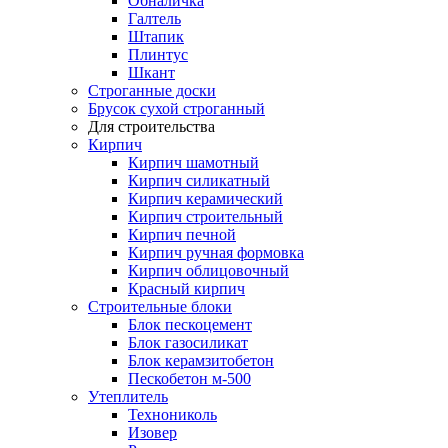
Обналичка
Галтель
Штапик
Плинтус
Шкант
Строганные доски
Брусок сухой строганный
Для строительства
Кирпич
Кирпич шамотный
Кирпич силикатный
Кирпич керамический
Кирпич строительный
Кирпич печной
Кирпич ручная формовка
Кирпич облицовочный
Красный кирпич
Строительные блоки
Блок пескоцемент
Блок газосиликат
Блок керамзитобетон
Пескобетон м-500
Утеплитель
Технониколь
Изовер