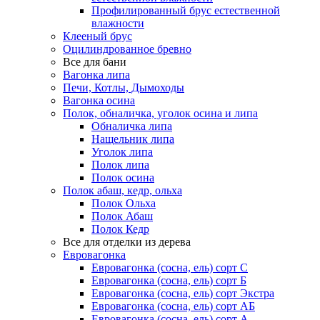
Профилированный брус естественной
влажности
Клееный брус
Оцилиндрованное бревно
Все для бани
Вагонка липа
Печи, Котлы, Дымоходы
Вагонка осина
Полок, обналичка, уголок осина и липа
Обналичка липа
Нащельник липа
Уголок липа
Полок липа
Полок осина
Полок абаш, кедр, ольха
Полок Ольха
Полок Абаш
Полок Кедр
Все для отделки из дерева
Евровагонка
Евровагонка (сосна, ель) сорт С
Евровагонка (сосна, ель) сорт Б
Евровагонка (сосна, ель) сорт Экстра
Евровагонка (сосна, ель) сорт АБ
Евровагонка (сосна, ель) сорт А