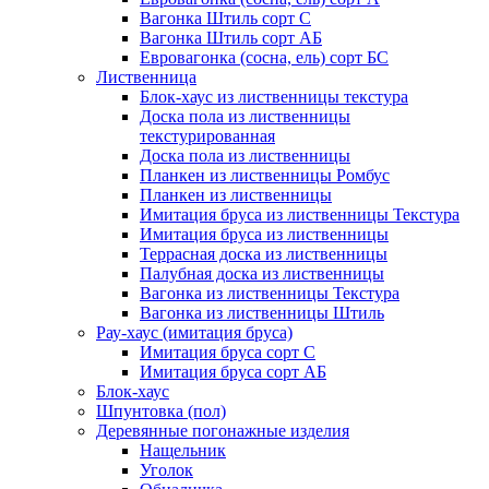
Вагонка Штиль сорт С
Вагонка Штиль сорт АБ
Евровагонка (сосна, ель) сорт БС
Лиственница
Блок-хаус из лиственницы текстура
Доска пола из лиственницы
текстурированная
Доска пола из лиственницы
Планкен из лиственницы Ромбус
Планкен из лиственницы
Имитация бруса из лиственницы Текстура
Имитация бруса из лиственницы
Террасная доска из лиственницы
Палубная доска из лиственницы
Вагонка из лиственницы Текстура
Вагонка из лиственницы Штиль
Рау-хаус (имитация бруса)
Имитация бруса сорт С
Имитация бруса сорт АБ
Блок-хаус
Шпунтовка (пол)
Деревянные погонажные изделия
Нащельник
Уголок