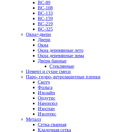
ВС-89
ВС-108
ВС-133
ВС-159
ВС-219
ВС-325
Окна+двери
Двери
Окна
Окна деревянные лето
Окна деревянные зима
Двери банные
Стеклянные
Цемент и сухие смеси
Паро- гидро- ветрозащитные пленки
Скотч
Фольга
Изолайн
Ондутис
Наноизол
Изоспан
Изолтекс
Металл
Сетка сварная
Кладочная сетка