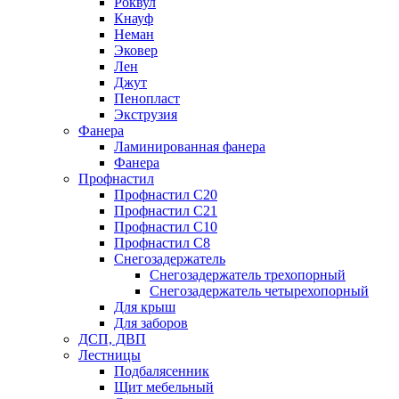
Роквул
Кнауф
Неман
Эковер
Лен
Джут
Пенопласт
Экструзия
Фанера
Ламинированная фанера
Фанера
Профнастил
Профнастил С20
Профнастил С21
Профнастил С10
Профнастил С8
Снегозадержатель
Снегозадержатель трехопорный
Снегозадержатель четырехопорный
Для крыш
Для заборов
ДСП, ДВП
Лестницы
Подбалясенник
Щит мебельный