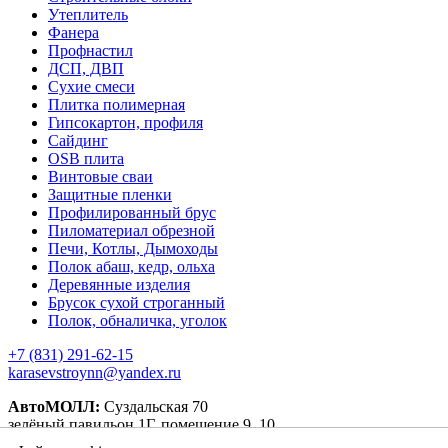
Утеплитель
Фанера
Профнастил
ДСП, ДВП
Сухие смеси
Плитка полимерная
Гипсокартон, профиля
Сайдинг
OSB плита
Винтовые сваи
Защитные пленки
Профилированный брус
Пиломатериал обрезной
Печи, Котлы, Дымоходы
Полок абаш, кедр, ольха
Деревянные изделия
Брусок сухой строганный
Полок, обналичка, уголок
+7 (831) 291-62-15
karasevstroynn@yandex.ru
АвтоМОЛЛ:
Суздальская 70
зелёный павильон 1Г, помещение 9, 10.
оранжевый павильон 4А, пом. 1, 10.