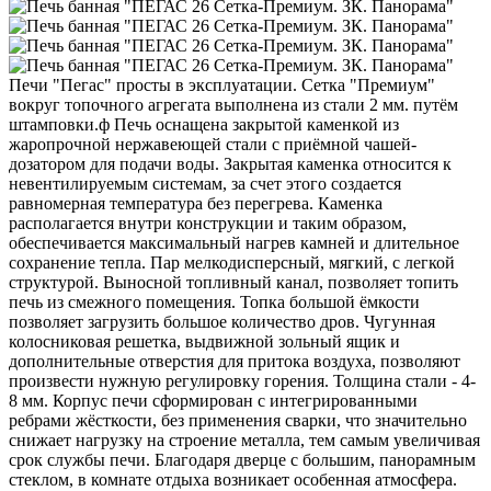
Печи "Пегас" просты в эксплуатации. Сетка "Премиум"
вокруг топочного агрегата выполнена из стали 2 мм. путём
штамповки.ф Печь оснащена закрытой каменкой из
жаропрочной нержавеющей стали с приёмной чашей-
дозатором для подачи воды. Закрытая каменка относится к
невентилируемым системам, за счет этого создается
равномерная температура без перегрева. Каменка
располагается внутри конструкции и таким образом,
обеспечивается максимальный нагрев камней и длительное
сохранение тепла. Пар мелкодисперсный, мягкий, с легкой
структурой. Выносной топливный канал, позволяет топить
печь из смежного помещения. Топка большой ёмкости
позволяет загрузить большое количество дров. Чугунная
колосниковая решетка, выдвижной зольный ящик и
дополнительные отверстия для притока воздуха, позволяют
произвести нужную регулировку горения. Толщина стали - 4-
8 мм. Корпус печи сформирован с интегрированными
ребрами жёсткости, без применения сварки, что значительно
снижает нагрузку на строение металла, тем самым увеличивая
срок службы печи. Благодаря дверце с большим, панорамным
стеклом, в комнате отдыха возникает особенная атмосфера.