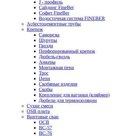
J - профиль
Сайдинг FineBer
Софит FineBer
Водосточная система FINEBER
Асбестоцементные трубы
Крепеж
Саморезы
Шурупы
Гвозди
Перфорированный крепеж
Дюбель-гвоздь
Анкеры
Монтажная пена
Трос
Цепи
Скобяные изделия
Скобы
Крепление для вагонки (кляймер)
Дюбели для термоизоляции
Сухие смеси
OSB плита
Винтовые сваи
ОСВ
ВС-57
ВС-76