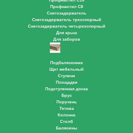
Профнастил С10
Профнастил С8
Снегозадержатель
Снегозадержатель трехопорный
Снегозадержатель четырехопорный
Для крыш
Для заборов
ДСП, ДВП
Лестницы
Подбалясенник
Щит мебельный
Ступени
Площадки
Подступенная доска
Брус
Поручень
Тетива
Колонна
Столб
Балясины