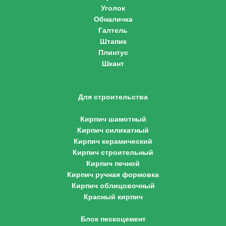
Уголок
Обналичка
Галтель
Штапик
Плинтус
Шкант
Строганные доски
Брусок сухой строганный
Для строительства
Кирпич
Кирпич шамотный
Кирпич силикатный
Кирпич керамический
Кирпич строительный
Кирпич печной
Кирпич ручная формовка
Кирпич облицовочный
Красный кирпич
Строительные блоки
Блок пескоцемент