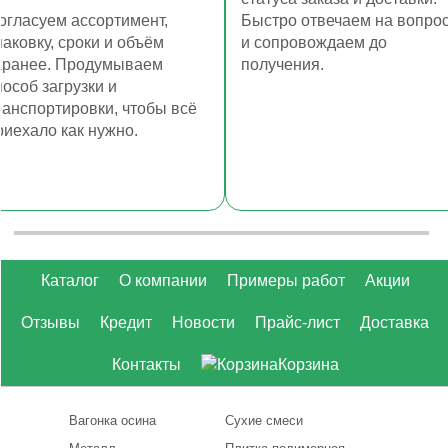
огласуем ассортимент,
Быстро отвечаем на вопро
паковку, сроки и объём
и сопровождаем до
аранее. Продумываем
получения.
пособ загрузки и
ранспортировки, чтобы всё
риехало как нужно.
Каталог
О компании
Примеры работ
Акции
Отзывы
Кредит
Новости
Прайс-лист
Доставка
Контакты
Корзина
Вагонка осина
Сухие смеси