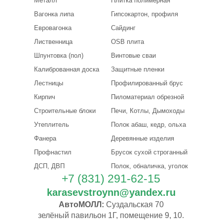
Металл
Плитка полимерная
Вагонка липа
Гипсокартон, профиля
Евровагонка
Сайдинг
Лиственница
OSB плита
Шпунтовка (пол)
Винтовые сваи
Калиброванная доска
Защитные пленки
Лестницы
Профилированный брус
Кирпич
Пиломатериал обрезной
Строительные блоки
Печи, Котлы, Дымоходы
Утеплитель
Полок абаш, кедр, ольха
Фанера
Деревянные изделия
Профнастил
Брусок сухой строганный
ДСП, ДВП
Полок, обналичка, уголок
+7 (831) 291-62-15
karasevstroynn@yandex.ru
АвтоМОЛЛ:
Суздальская 70
зелёный павильон 1Г, помещение 9, 10.