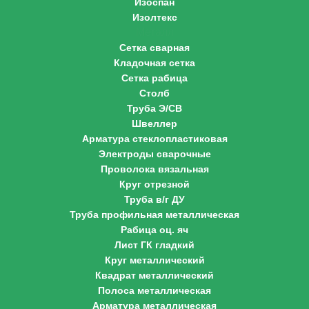
Изоспан
Изолтекс
Металл
Сетка сварная
Кладочная сетка
Сетка рабица
Столб
Труба Э/СВ
Швеллер
Арматура стеклопластиковая
Электроды сварочные
Проволока вязальная
Круг отрезной
Труба в/г ДУ
Труба профильная металлическая
Рабица оц. яч
Лист ГК гладкий
Круг металлический
Квадрат металлический
Полоса металлическая
Арматура металлическая