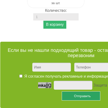
за шт.
Количество:
Если вы не нашли подходящий товар - остав
перезвоним
Я согласен получать рекламные и информа
j
j
g
Защита 
m
k
a