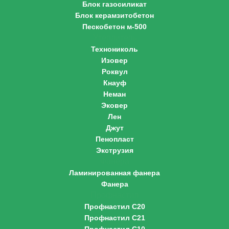
Блок газосиликат
Блок керамзитобетон
Пескобетон м-500
Утеплитель
Технониколь
Изовер
Роквул
Кнауф
Неман
Эковер
Лен
Джут
Пенопласт
Экструзия
Фанера
Ламинированная фанера
Фанера
Профнастил
Профнастил С20
Профнастил С21