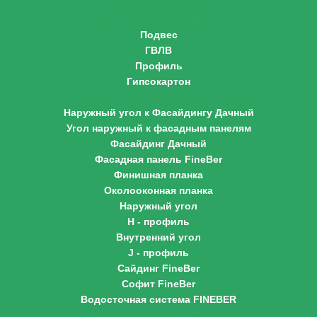
Плитка полимерная
Гипсокартон, профиля
Подвес
ГВЛВ
Профиль
Гипсокартон
Сайдинг
Наружный угол к Фасайдингу Дачный
Угол наружный к фасадным панелям
Фасайдинг Дачный
Фасадная панель FineBer
Финишная планка
Околооконная планка
Наружный угол
H - профиль
Внутренний угол
J - профиль
Сайдинг FineBer
Софит FineBer
Водосточная система FINEBER
Асбестоцементные трубы