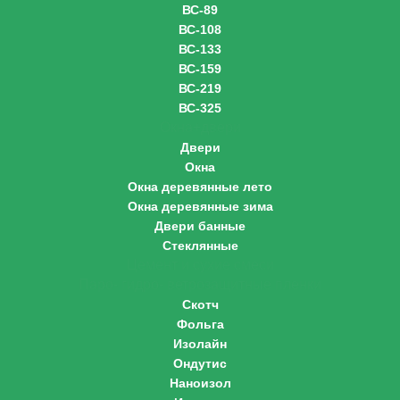
ВС-89
ВС-108
ВС-133
ВС-159
ВС-219
ВС-325
Окна+двери
Двери
Окна
Окна деревянные лето
Окна деревянные зима
Двери банные
Стеклянные
Цемент и сухие смеси
Паро- гидро- ветрозащитные пленки
Скотч
Фольга
Изолайн
Ондутис
Наноизол