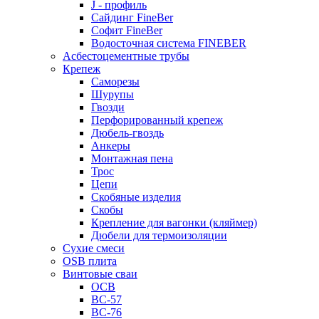
J - профиль
Сайдинг FineBer
Софит FineBer
Водосточная система FINEBER
Асбестоцементные трубы
Крепеж
Саморезы
Шурупы
Гвозди
Перфорированный крепеж
Дюбель-гвоздь
Анкеры
Монтажная пена
Трос
Цепи
Скобяные изделия
Скобы
Крепление для вагонки (кляймер)
Дюбели для термоизоляции
Сухие смеси
OSB плита
Винтовые сваи
ОСВ
ВС-57
ВС-76