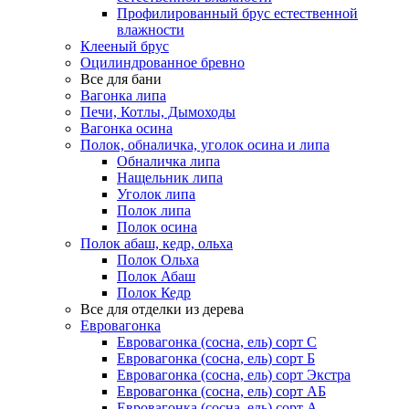
Профилированный брус естественной
влажности
Клееный брус
Оцилиндрованное бревно
Все для бани
Вагонка липа
Печи, Котлы, Дымоходы
Вагонка осина
Полок, обналичка, уголок осина и липа
Обналичка липа
Нащельник липа
Уголок липа
Полок липа
Полок осина
Полок абаш, кедр, ольха
Полок Ольха
Полок Абаш
Полок Кедр
Все для отделки из дерева
Евровагонка
Евровагонка (сосна, ель) сорт С
Евровагонка (сосна, ель) сорт Б
Евровагонка (сосна, ель) сорт Экстра
Евровагонка (сосна, ель) сорт АБ
Евровагонка (сосна, ель) сорт А