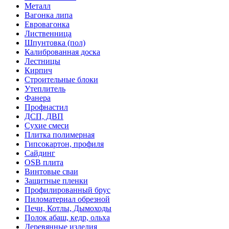
Металл
Вагонка липа
Евровагонка
Лиственница
Шпунтовка (пол)
Калиброванная доска
Лестницы
Кирпич
Строительные блоки
Утеплитель
Фанера
Профнастил
ДСП, ДВП
Сухие смеси
Плитка полимерная
Гипсокартон, профиля
Сайдинг
OSB плита
Винтовые сваи
Защитные пленки
Профилированный брус
Пиломатериал обрезной
Печи, Котлы, Дымоходы
Полок абаш, кедр, ольха
Деревянные изделия