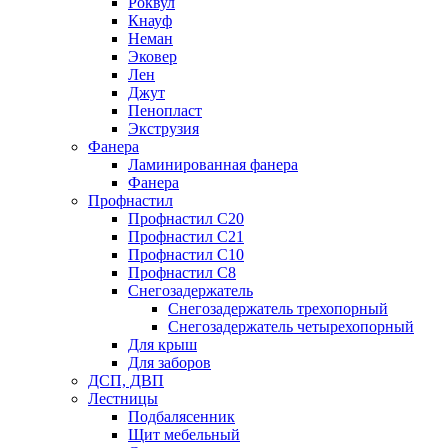
Роквул
Кнауф
Неман
Эковер
Лен
Джут
Пенопласт
Экструзия
Фанера
Ламинированная фанера
Фанера
Профнастил
Профнастил С20
Профнастил С21
Профнастил С10
Профнастил С8
Снегозадержатель
Снегозадержатель трехопорный
Снегозадержатель четырехопорный
Для крыш
Для заборов
ДСП, ДВП
Лестницы
Подбалясенник
Щит мебельный