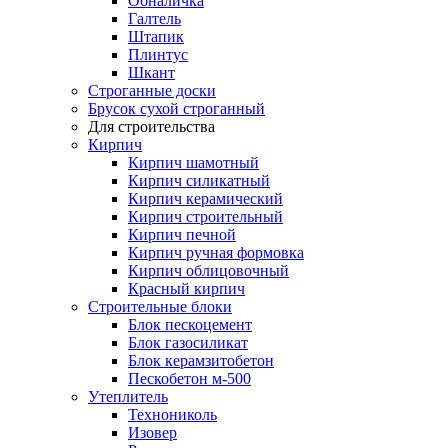
Обналичка
Галтель
Штапик
Плинтус
Шкант
Строганные доски
Брусок сухой строганный
Для строительства
Кирпич
Кирпич шамотный
Кирпич силикатный
Кирпич керамический
Кирпич строительный
Кирпич печной
Кирпич ручная формовка
Кирпич облицовочный
Красный кирпич
Строительные блоки
Блок пескоцемент
Блок газосиликат
Блок керамзитобетон
Пескобетон м-500
Утеплитель
Технониколь
Изовер