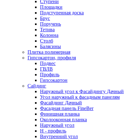
Ступени
Площадки
Подступенная доска
Брус
Поручень
Тетива
Колонна
Столб
Балясины
Плитка полимерная
Гипсокартон, профиля
Подвес
ГВЛВ
Профиль
Гипсокартон
Сайдинг
Наружный угол к Фасайдингу Дачный
Угол наружный к фасадным панелям
Фасайдинг Дачный
Фасадная панель FineBer
Финишная планка
Околооконная планка
Наружный угол
H - профиль
Внутренний угол