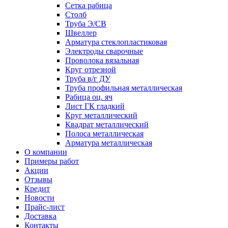
Сетка рабица
Столб
Труба Э/СВ
Швеллер
Арматура стеклопластиковая
Электроды сварочные
Проволока вязальная
Круг отрезной
Труба в/г ДУ
Труба профильная металлическая
Рабица оц. яч
Лист ГК гладкий
Круг металлический
Квадрат металлический
Полоса металлическая
Арматура металлическая
О компании
Примеры работ
Акции
Отзывы
Кредит
Новости
Прайс-лист
Доставка
Контакты