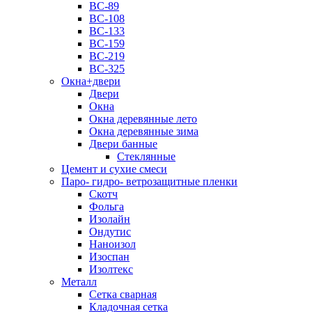
ВС-89
ВС-108
ВС-133
ВС-159
ВС-219
ВС-325
Окна+двери
Двери
Окна
Окна деревянные лето
Окна деревянные зима
Двери банные
Стеклянные
Цемент и сухие смеси
Паро- гидро- ветрозащитные пленки
Скотч
Фольга
Изолайн
Ондутис
Наноизол
Изоспан
Изолтекс
Металл
Сетка сварная
Кладочная сетка