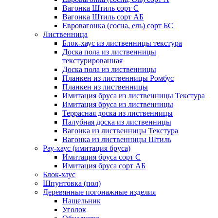
Вагонка Штиль сорт С
Вагонка Штиль сорт АБ
Евровагонка (сосна, ель) сорт БС
Лиственница
Блок-хаус из лиственницы текстура
Доска пола из лиственницы
текстурированная
Доска пола из лиственницы
Планкен из лиственницы Ромбус
Планкен из лиственницы
Имитация бруса из лиственницы Текстура
Имитация бруса из лиственницы
Террасная доска из лиственницы
Палубная доска из лиственницы
Вагонка из лиственницы Текстура
Вагонка из лиственницы Штиль
Рау-хаус (имитация бруса)
Имитация бруса сорт С
Имитация бруса сорт АБ
Блок-хаус
Шпунтовка (пол)
Деревянные погонажные изделия
Нащельник
Уголок