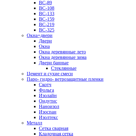
ВС-89
ВС-108
ВС-133
ВС-159
ВС-219
ВС-325
Окна+двери
Двери
Окна
Окна деревянные лето
Окна деревянные зима
Двери банные
Стеклянные
Цемент и сухие смеси
Паро- гидро- ветрозащитные пленки
Скотч
Фольга
Изолайн
Ондутис
Наноизол
Изоспан
Изолтекс
Металл
Сетка сварная
Кладочная сетка