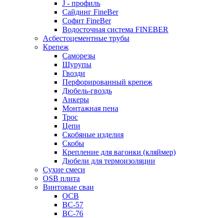
J - профиль
Сайдинг FineBer
Софит FineBer
Водосточная система FINEBER
Асбестоцементные трубы
Крепеж
Саморезы
Шурупы
Гвозди
Перфорированный крепеж
Дюбель-гвоздь
Анкеры
Монтажная пена
Трос
Цепи
Скобяные изделия
Скобы
Крепление для вагонки (кляймер)
Дюбели для термоизоляции
Сухие смеси
OSB плита
Винтовые сваи
ОСВ
ВС-57
ВС-76