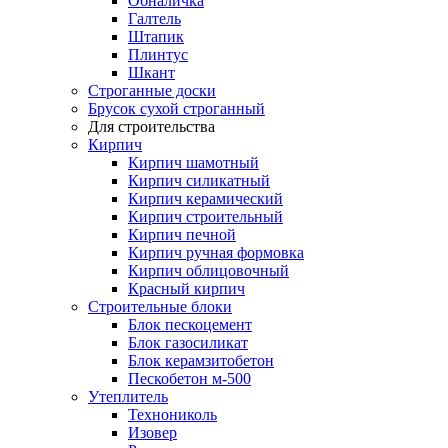
Обналичка
Галтель
Штапик
Плинтус
Шкант
Строганные доски
Брусок сухой строганный
Для строительства
Кирпич
Кирпич шамотный
Кирпич силикатный
Кирпич керамический
Кирпич строительный
Кирпич печной
Кирпич ручная формовка
Кирпич облицовочный
Красный кирпич
Строительные блоки
Блок пескоцемент
Блок газосиликат
Блок керамзитобетон
Пескобетон м-500
Утеплитель
Технониколь
Изовер