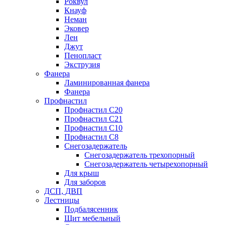
Роквул
Кнауф
Неман
Эковер
Лен
Джут
Пенопласт
Экструзия
Фанера
Ламинированная фанера
Фанера
Профнастил
Профнастил С20
Профнастил С21
Профнастил С10
Профнастил С8
Снегозадержатель
Снегозадержатель трехопорный
Снегозадержатель четырехопорный
Для крыш
Для заборов
ДСП, ДВП
Лестницы
Подбалясенник
Щит мебельный