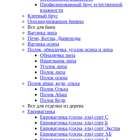
Профилированный брус естественной
влажности
Клееный брус
Оцилиндрованное бревно
Все для бани
Вагонка липа
Печи, Котлы, Дымоходы
Вагонка осина
Полок, обналичка, уголок осина и липа
Обналичка липа
Нащельник липа
Уголок липа
Полок липа
Полок осина
Полок абаш, кедр, ольха
Полок Ольха
Полок Абаш
Полок Кедр
Все для отделки из дерева
Евровагонка
Евровагонка (сосна, ель) сорт С
Евровагонка (сосна, ель) сорт Б
Евровагонка (сосна, ель) сорт Экстра
Евровагонка (сосна, ель) сорт АБ
Евровагонка (сосна, ель) сорт А