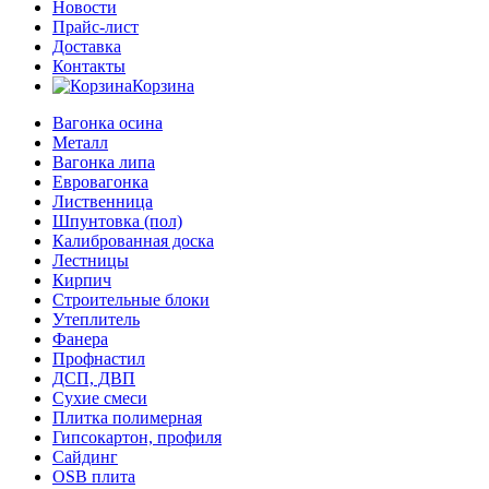
Новости
Прайс-лист
Доставка
Контакты
Корзина
Вагонка осина
Металл
Вагонка липа
Евровагонка
Лиственница
Шпунтовка (пол)
Калиброванная доска
Лестницы
Кирпич
Строительные блоки
Утеплитель
Фанера
Профнастил
ДСП, ДВП
Сухие смеси
Плитка полимерная
Гипсокартон, профиля
Сайдинг
OSB плита