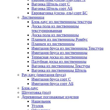
Вагонка Штиль сорт С
Вагонка Штиль сорт АБ
Евровагонка (сосна, ель) сорт БС
Лиственница
Блок-хаус из лиственницы текстура
Доска пола из лиственницы
текстурированная
Доска пола из лиственницы
Планкен из лиственницы Ромбус
Планкен из лиственницы
Имитация бруса из лиственницы Текстура
Имитация бруса из лиственницы
Террасная доска из лиственницы
Палубная доска из лиственницы
Вагонка из лиственницы Текстура
Вагонка из лиственницы Штиль
Рау-хаус (имитация бруса)
Имитация бруса сорт С
Имитация бруса сорт АБ
Блок-хаус
Шпунтовка (пол)
Деревянные погонажные изделия
Нащельник
Уголок