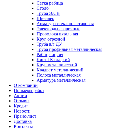
Сетка рабица
Столб
Труба Э/СВ
Швеллер
Арматура стеклопластиковая
Электроды сварочные
Проволока вязальная
Круг отрезной
Труба в/г ДУ
Труба профильная металлическая
Рабица оц. яч
Лист ГК гладкий
Круг металлический
Квадрат металлический
Полоса металлическая
Арматура металлическая
О компании
Примеры работ
Акции
Отзывы
Кредит
Новости
Прайс-лист
Доставка
Контакты