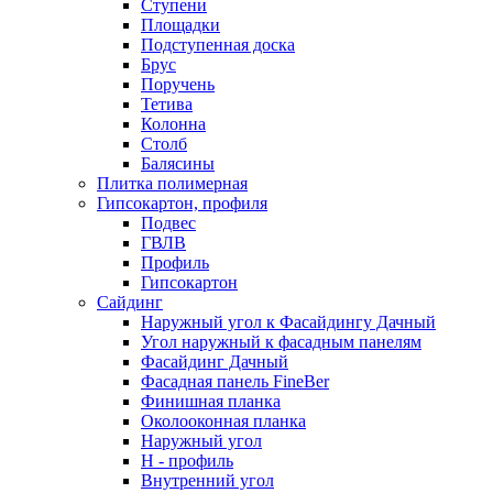
Ступени
Площадки
Подступенная доска
Брус
Поручень
Тетива
Колонна
Столб
Балясины
Плитка полимерная
Гипсокартон, профиля
Подвес
ГВЛВ
Профиль
Гипсокартон
Сайдинг
Наружный угол к Фасайдингу Дачный
Угол наружный к фасадным панелям
Фасайдинг Дачный
Фасадная панель FineBer
Финишная планка
Околооконная планка
Наружный угол
H - профиль
Внутренний угол