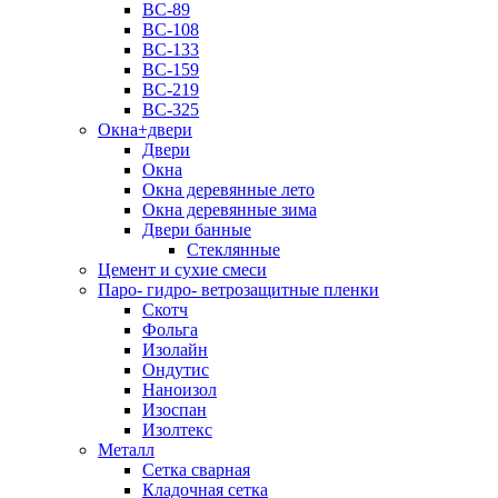
ВС-89
ВС-108
ВС-133
ВС-159
ВС-219
ВС-325
Окна+двери
Двери
Окна
Окна деревянные лето
Окна деревянные зима
Двери банные
Стеклянные
Цемент и сухие смеси
Паро- гидро- ветрозащитные пленки
Скотч
Фольга
Изолайн
Ондутис
Наноизол
Изоспан
Изолтекс
Металл
Сетка сварная
Кладочная сетка