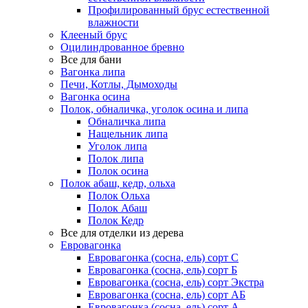
Профилированный брус естественной
влажности
Клееный брус
Оцилиндрованное бревно
Все для бани
Вагонка липа
Печи, Котлы, Дымоходы
Вагонка осина
Полок, обналичка, уголок осина и липа
Обналичка липа
Нащельник липа
Уголок липа
Полок липа
Полок осина
Полок абаш, кедр, ольха
Полок Ольха
Полок Абаш
Полок Кедр
Все для отделки из дерева
Евровагонка
Евровагонка (сосна, ель) сорт С
Евровагонка (сосна, ель) сорт Б
Евровагонка (сосна, ель) сорт Экстра
Евровагонка (сосна, ель) сорт АБ
Евровагонка (сосна, ель) сорт А