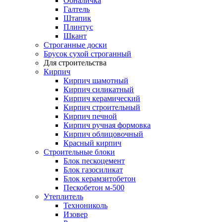
Обналичка
Галтель
Штапик
Плинтус
Шкант
Строганные доски
Брусок сухой строганный
Для строительства
Кирпич
Кирпич шамотный
Кирпич силикатный
Кирпич керамический
Кирпич строительный
Кирпич печной
Кирпич ручная формовка
Кирпич облицовочный
Красный кирпич
Строительные блоки
Блок пескоцемент
Блок газосиликат
Блок керамзитобетон
Пескобетон м-500
Утеплитель
Технониколь
Изовер