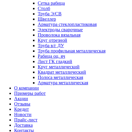
Сетка рабица
Столб
Труба Э/СВ
Швеллер
Арматура стеклопластиковая
Электроды сварочные
Проволока вязальная
Круг отрезной
Труба в/г ДУ
Труба профильная металлическая
Рабица оц. яч
Лист ГК гладкий
Круг металлический
Квадрат металлический
Полоса металлическая
Арматура металлическая
О компании
Примеры работ
Акции
Отзывы
Кредит
Новости
Прайс-лист
Доставка
Контакты