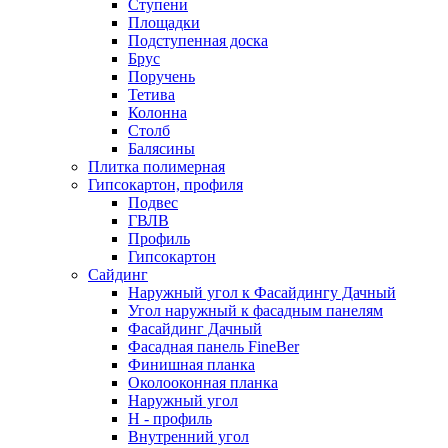
Ступени
Площадки
Подступенная доска
Брус
Поручень
Тетива
Колонна
Столб
Балясины
Плитка полимерная
Гипсокартон, профиля
Подвес
ГВЛВ
Профиль
Гипсокартон
Сайдинг
Наружный угол к Фасайдингу Дачный
Угол наружный к фасадным панелям
Фасайдинг Дачный
Фасадная панель FineBer
Финишная планка
Околооконная планка
Наружный угол
H - профиль
Внутренний угол