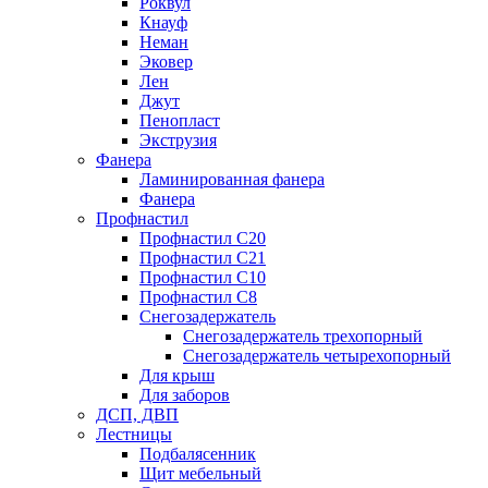
Роквул
Кнауф
Неман
Эковер
Лен
Джут
Пенопласт
Экструзия
Фанера
Ламинированная фанера
Фанера
Профнастил
Профнастил С20
Профнастил С21
Профнастил С10
Профнастил С8
Снегозадержатель
Снегозадержатель трехопорный
Снегозадержатель четырехопорный
Для крыш
Для заборов
ДСП, ДВП
Лестницы
Подбалясенник
Щит мебельный