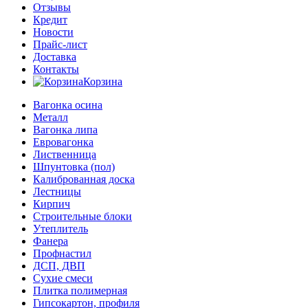
Отзывы
Кредит
Новости
Прайс-лист
Доставка
Контакты
Корзина
Вагонка осина
Металл
Вагонка липа
Евровагонка
Лиственница
Шпунтовка (пол)
Калиброванная доска
Лестницы
Кирпич
Строительные блоки
Утеплитель
Фанера
Профнастил
ДСП, ДВП
Сухие смеси
Плитка полимерная
Гипсокартон, профиля