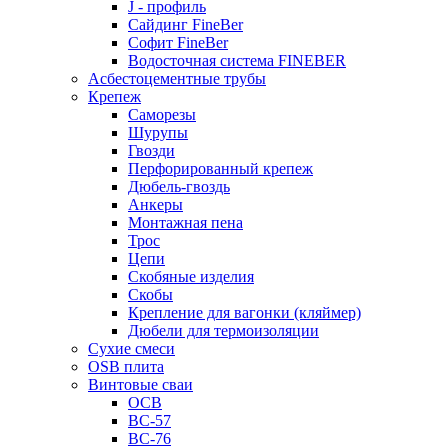
J - профиль
Сайдинг FineBer
Софит FineBer
Водосточная система FINEBER
Асбестоцементные трубы
Крепеж
Саморезы
Шурупы
Гвозди
Перфорированный крепеж
Дюбель-гвоздь
Анкеры
Монтажная пена
Трос
Цепи
Скобяные изделия
Скобы
Крепление для вагонки (кляймер)
Дюбели для термоизоляции
Сухие смеси
OSB плита
Винтовые сваи
ОСВ
ВС-57
ВС-76