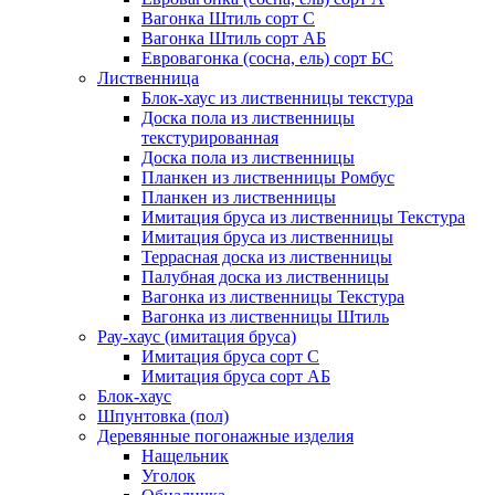
Вагонка Штиль сорт С
Вагонка Штиль сорт АБ
Евровагонка (сосна, ель) сорт БС
Лиственница
Блок-хаус из лиственницы текстура
Доска пола из лиственницы
текстурированная
Доска пола из лиственницы
Планкен из лиственницы Ромбус
Планкен из лиственницы
Имитация бруса из лиственницы Текстура
Имитация бруса из лиственницы
Террасная доска из лиственницы
Палубная доска из лиственницы
Вагонка из лиственницы Текстура
Вагонка из лиственницы Штиль
Рау-хаус (имитация бруса)
Имитация бруса сорт С
Имитация бруса сорт АБ
Блок-хаус
Шпунтовка (пол)
Деревянные погонажные изделия
Нащельник
Уголок