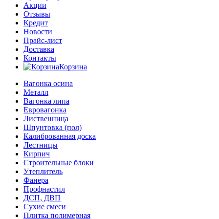
Акции
Отзывы
Кредит
Новости
Прайс-лист
Доставка
Контакты
Корзина
Вагонка осина
Металл
Вагонка липа
Евровагонка
Лиственница
Шпунтовка (пол)
Калиброванная доска
Лестницы
Кирпич
Строительные блоки
Утеплитель
Фанера
Профнастил
ДСП, ДВП
Сухие смеси
Плитка полимерная