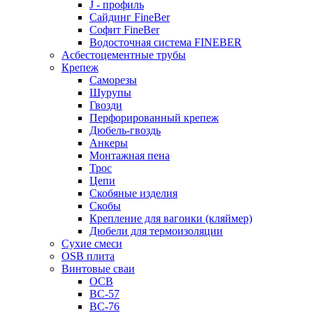
J - профиль
Сайдинг FineBer
Софит FineBer
Водосточная система FINEBER
Асбестоцементные трубы
Крепеж
Саморезы
Шурупы
Гвозди
Перфорированный крепеж
Дюбель-гвоздь
Анкеры
Монтажная пена
Трос
Цепи
Скобяные изделия
Скобы
Крепление для вагонки (кляймер)
Дюбели для термоизоляции
Сухие смеси
OSB плита
Винтовые сваи
ОСВ
ВС-57
ВС-76