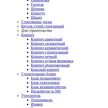
Обналичка
Галтель
Штапик
Плинтус
Шкант
Строганные доски
Брусок сухой строганный
Для строительства
Кирпич
Кирпич шамотный
Кирпич силикатный
Кирпич керамический
Кирпич строительный
Кирпич печной
Кирпич ручная формовка
Кирпич облицовочный
Красный кирпич
Строительные блоки
Блок пескоцемент
Блок газосиликат
Блок керамзитобетон
Пескобетон м-500
Утеплитель
Технониколь
Изовер