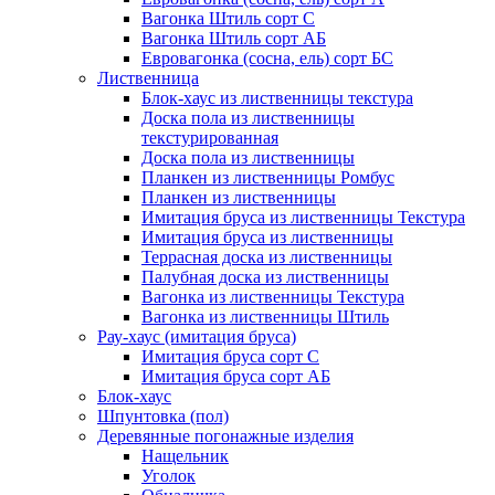
Вагонка Штиль сорт С
Вагонка Штиль сорт АБ
Евровагонка (сосна, ель) сорт БС
Лиственница
Блок-хаус из лиственницы текстура
Доска пола из лиственницы
текстурированная
Доска пола из лиственницы
Планкен из лиственницы Ромбус
Планкен из лиственницы
Имитация бруса из лиственницы Текстура
Имитация бруса из лиственницы
Террасная доска из лиственницы
Палубная доска из лиственницы
Вагонка из лиственницы Текстура
Вагонка из лиственницы Штиль
Рау-хаус (имитация бруса)
Имитация бруса сорт С
Имитация бруса сорт АБ
Блок-хаус
Шпунтовка (пол)
Деревянные погонажные изделия
Нащельник
Уголок