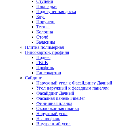
Ступени
Площадки
Подступенная доска
Брус
Поручень
Тетива
Колонна
Столб
Балясины
Плитка полимерная
Гипсокартон, профиля
Подвес
ГВЛВ
Профиль
Гипсокартон
Сайдинг
Наружный угол к Фасайдингу Дачный
Угол наружный к фасадным панелям
Фасайдинг Дачный
Фасадная панель FineBer
Финишная планка
Околооконная планка
Наружный угол
H - профиль
Внутренний угол