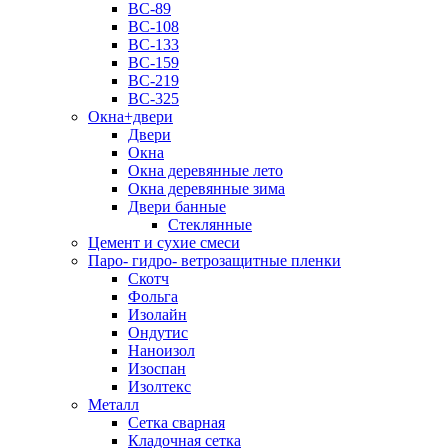
ВС-89
ВС-108
ВС-133
ВС-159
ВС-219
ВС-325
Окна+двери
Двери
Окна
Окна деревянные лето
Окна деревянные зима
Двери банные
Стеклянные
Цемент и сухие смеси
Паро- гидро- ветрозащитные пленки
Скотч
Фольга
Изолайн
Ондутис
Наноизол
Изоспан
Изолтекс
Металл
Сетка сварная
Кладочная сетка