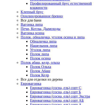
Профилированный брус естественной
влажности
Клееный брус
Оцилиндрованное бревно
Все для бани
Вагонка липа
Печи, Котлы, Дымоходы
Вагонка осина
Полок, обналичка, уголок осина и липа
Обналичка липа
Нащельник липа
Уголок липа
Полок липа
Полок осина
Полок абаш, кедр, ольха
Полок Ольха
Полок Абаш
Полок Кедр
Все для отделки из дерева
Евровагонка
Евровагонка (сосна, ель) сорт С
Евровагонка (сосна, ель) сорт Б
Евровагонка (сосна, ель) сорт Экстра
Евровагонка (сосна, ель) сорт АБ
Евровагонка (сосна, ель) сорт А