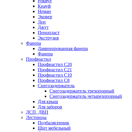
Роквул
Кнауф
Неман
Эковер
Лен
Джут
Пенопласт
Экструзия
Фанера
Ламинированная фанера
Фанера
Профнастил
Профнастил С20
Профнастил С21
Профнастил С10
Профнастил С8
Снегозадержатель
Снегозадержатель трехопорный
Снегозадержатель четырехопорный
Для крыш
Для заборов
ДСП, ДВП
Лестницы
Подбалясенник
Щит мебельный