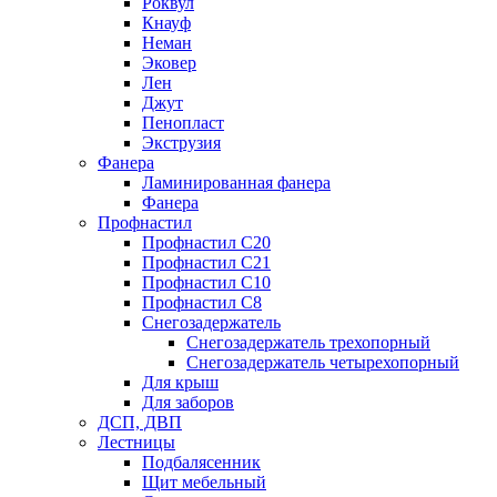
Роквул
Кнауф
Неман
Эковер
Лен
Джут
Пенопласт
Экструзия
Фанера
Ламинированная фанера
Фанера
Профнастил
Профнастил С20
Профнастил С21
Профнастил С10
Профнастил С8
Снегозадержатель
Снегозадержатель трехопорный
Снегозадержатель четырехопорный
Для крыш
Для заборов
ДСП, ДВП
Лестницы
Подбалясенник
Щит мебельный