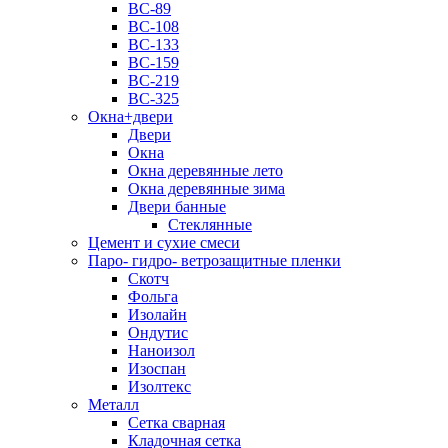
ВС-89
ВС-108
ВС-133
ВС-159
ВС-219
ВС-325
Окна+двери
Двери
Окна
Окна деревянные лето
Окна деревянные зима
Двери банные
Стеклянные
Цемент и сухие смеси
Паро- гидро- ветрозащитные пленки
Скотч
Фольга
Изолайн
Ондутис
Наноизол
Изоспан
Изолтекс
Металл
Сетка сварная
Кладочная сетка