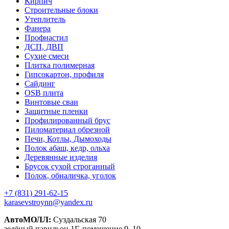
Кирпич
Строительные блоки
Утеплитель
Фанера
Профнастил
ДСП, ДВП
Сухие смеси
Плитка полимерная
Гипсокартон, профиля
Сайдинг
OSB плита
Винтовые сваи
Защитные пленки
Профилированный брус
Пиломатериал обрезной
Печи, Котлы, Дымоходы
Полок абаш, кедр, ольха
Деревянные изделия
Брусок сухой строганный
Полок, обналичка, уголок
+7 (831) 291-62-15
karasevstroynn@yandex.ru
АвтоМОЛЛ:
Суздальская 70
зелёный павильон 1Г, помещение 9, 10.