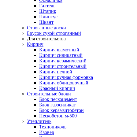
Обналичка
Галтель
Штапик
Плинтус
Шкант
Строганные доски
Брусок сухой строганный
Для строительства
Кирпич
Кирпич шамотный
Кирпич силикатный
Кирпич керамический
Кирпич строительный
Кирпич печной
Кирпич ручная формовка
Кирпич облицовочный
Красный кирпич
Строительные блоки
Блок пескоцемент
Блок газосиликат
Блок керамзитобетон
Пескобетон м-500
Утеплитель
Технониколь
Изовер