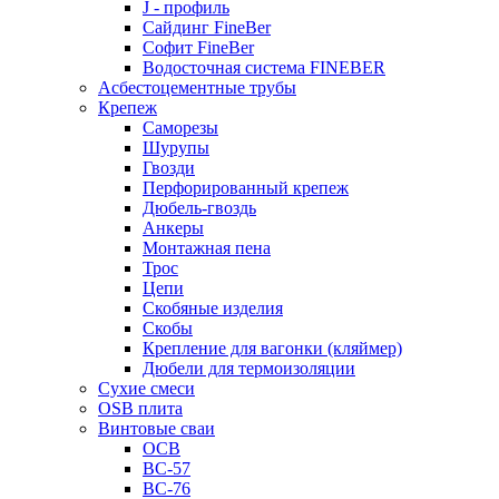
J - профиль
Сайдинг FineBer
Софит FineBer
Водосточная система FINEBER
Асбестоцементные трубы
Крепеж
Саморезы
Шурупы
Гвозди
Перфорированный крепеж
Дюбель-гвоздь
Анкеры
Монтажная пена
Трос
Цепи
Скобяные изделия
Скобы
Крепление для вагонки (кляймер)
Дюбели для термоизоляции
Сухие смеси
OSB плита
Винтовые сваи
ОСВ
ВС-57
ВС-76