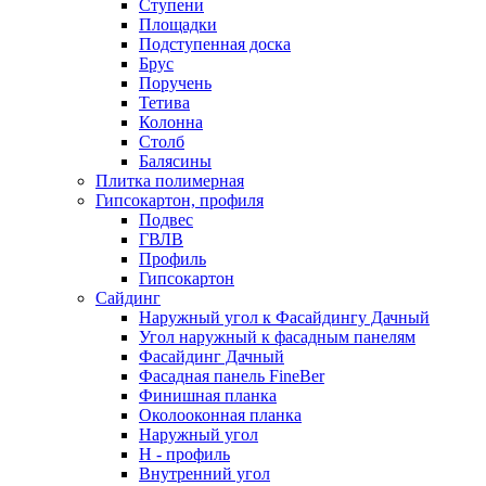
Ступени
Площадки
Подступенная доска
Брус
Поручень
Тетива
Колонна
Столб
Балясины
Плитка полимерная
Гипсокартон, профиля
Подвес
ГВЛВ
Профиль
Гипсокартон
Сайдинг
Наружный угол к Фасайдингу Дачный
Угол наружный к фасадным панелям
Фасайдинг Дачный
Фасадная панель FineBer
Финишная планка
Околооконная планка
Наружный угол
H - профиль
Внутренний угол