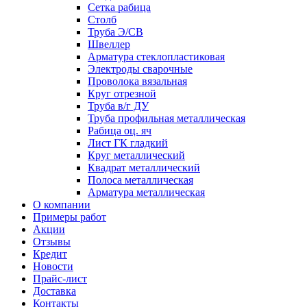
Сетка рабица
Столб
Труба Э/СВ
Швеллер
Арматура стеклопластиковая
Электроды сварочные
Проволока вязальная
Круг отрезной
Труба в/г ДУ
Труба профильная металлическая
Рабица оц. яч
Лист ГК гладкий
Круг металлический
Квадрат металлический
Полоса металлическая
Арматура металлическая
О компании
Примеры работ
Акции
Отзывы
Кредит
Новости
Прайс-лист
Доставка
Контакты