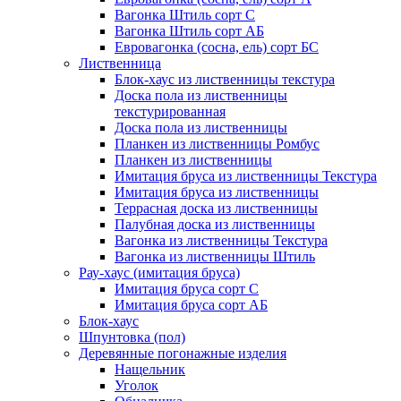
Вагонка Штиль сорт С
Вагонка Штиль сорт АБ
Евровагонка (сосна, ель) сорт БС
Лиственница
Блок-хаус из лиственницы текстура
Доска пола из лиственницы
текстурированная
Доска пола из лиственницы
Планкен из лиственницы Ромбус
Планкен из лиственницы
Имитация бруса из лиственницы Текстура
Имитация бруса из лиственницы
Террасная доска из лиственницы
Палубная доска из лиственницы
Вагонка из лиственницы Текстура
Вагонка из лиственницы Штиль
Рау-хаус (имитация бруса)
Имитация бруса сорт С
Имитация бруса сорт АБ
Блок-хаус
Шпунтовка (пол)
Деревянные погонажные изделия
Нащельник
Уголок