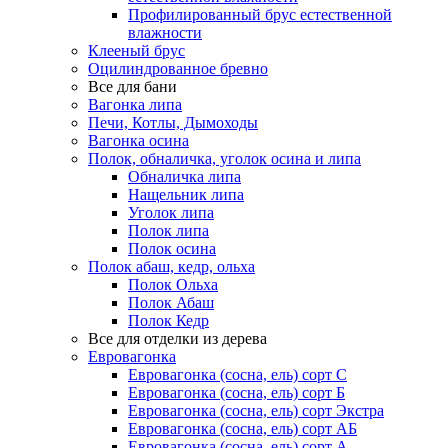
Профилированный брус естественной
влажности
Клееный брус
Оцилиндрованное бревно
Все для бани
Вагонка липа
Печи, Котлы, Дымоходы
Вагонка осина
Полок, обналичка, уголок осина и липа
Обналичка липа
Нащельник липа
Уголок липа
Полок липа
Полок осина
Полок абаш, кедр, ольха
Полок Ольха
Полок Абаш
Полок Кедр
Все для отделки из дерева
Евровагонка
Евровагонка (сосна, ель) сорт С
Евровагонка (сосна, ель) сорт Б
Евровагонка (сосна, ель) сорт Экстра
Евровагонка (сосна, ель) сорт АБ
Евровагонка (сосна, ель) сорт А