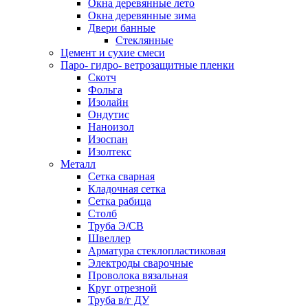
Окна деревянные лето
Окна деревянные зима
Двери банные
Стеклянные
Цемент и сухие смеси
Паро- гидро- ветрозащитные пленки
Скотч
Фольга
Изолайн
Ондутис
Наноизол
Изоспан
Изолтекс
Металл
Сетка сварная
Кладочная сетка
Сетка рабица
Столб
Труба Э/СВ
Швеллер
Арматура стеклопластиковая
Электроды сварочные
Проволока вязальная
Круг отрезной
Труба в/г ДУ