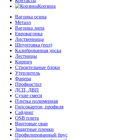
Контакты
Корзина
Вагонка осина
Металл
Вагонка липа
Евровагонка
Лиственница
Шпунтовка (пол)
Калиброванная доска
Лестницы
Кирпич
Строительные блоки
Утеплитель
Фанера
Профнастил
ДСП, ДВП
Сухие смеси
Плитка полимерная
Гипсокартон, профиля
Сайдинг
OSB плита
Винтовые сваи
Защитные пленки
Профилированный брус