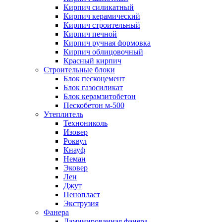
Кирпич силикатный
Кирпич керамический
Кирпич строительный
Кирпич печной
Кирпич ручная формовка
Кирпич облицовочный
Красный кирпич
Строительные блоки
Блок пескоцемент
Блок газосиликат
Блок керамзитобетон
Пескобетон м-500
Утеплитель
Технониколь
Изовер
Роквул
Кнауф
Неман
Эковер
Лен
Джут
Пенопласт
Экструзия
Фанера
Ламинированная фанера