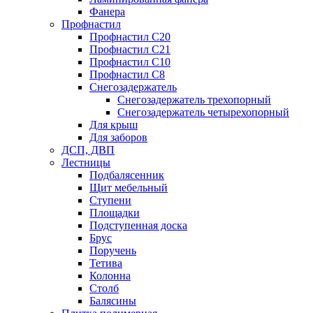
Фанера
Профнастил
Профнастил С20
Профнастил С21
Профнастил С10
Профнастил С8
Снегозадержатель
Снегозадержатель трехопорный
Снегозадержатель четырехопорный
Для крыш
Для заборов
ДСП, ДВП
Лестницы
Подбалясенник
Щит мебельный
Ступени
Площадки
Подступенная доска
Брус
Поручень
Тетива
Колонна
Столб
Балясины