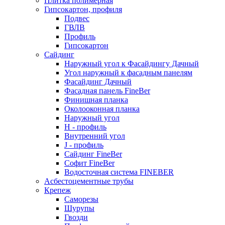
Плитка полимерная
Гипсокартон, профиля
Подвес
ГВЛВ
Профиль
Гипсокартон
Сайдинг
Наружный угол к Фасайдингу Дачный
Угол наружный к фасадным панелям
Фасайдинг Дачный
Фасадная панель FineBer
Финишная планка
Околооконная планка
Наружный угол
H - профиль
Внутренний угол
J - профиль
Сайдинг FineBer
Софит FineBer
Водосточная система FINEBER
Асбестоцементные трубы
Крепеж
Саморезы
Шурупы
Гвозди