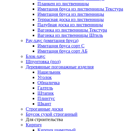
Планкен из лиственницы
Имитация бруса из лиственницы Текстура
Имитация бруса из лиственницы
Террасная доска из лиственницы
Палубная доска из лиственницы
Вагонка из лиственницы Текстура
Вагонка из лиственницы Штиль
Рау-хаус (имитация бруса)
Имитация бруса сорт С
Имитация бруса сорт АБ
Блок-хаус
Шпунтовка (пол)
Деревянные погонажные изделия
Нащельник
Уголок
Обналичка
Галтель
Штапик
Плинтус
Шкант
Строганные доски
Брусок сухой строганный
Для строительства
Кирпич
Кирпич шамотный