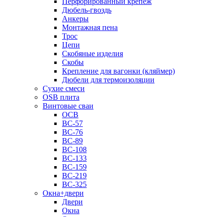
Перфорированный крепеж
Дюбель-гвоздь
Анкеры
Монтажная пена
Трос
Цепи
Скобяные изделия
Скобы
Крепление для вагонки (кляймер)
Дюбели для термоизоляции
Сухие смеси
OSB плита
Винтовые сваи
ОСВ
ВС-57
ВС-76
ВС-89
ВС-108
ВС-133
ВС-159
ВС-219
ВС-325
Окна+двери
Двери
Окна