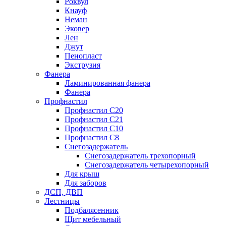
Роквул
Кнауф
Неман
Эковер
Лен
Джут
Пенопласт
Экструзия
Фанера
Ламинированная фанера
Фанера
Профнастил
Профнастил С20
Профнастил С21
Профнастил С10
Профнастил С8
Снегозадержатель
Снегозадержатель трехопорный
Снегозадержатель четырехопорный
Для крыш
Для заборов
ДСП, ДВП
Лестницы
Подбалясенник
Щит мебельный