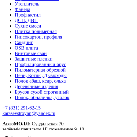
Утеплитель
Фанера
Профнастил
ДСП, ДВП
Сухие смеси
Плитка полимерная
Гипсокартон, профиля
Сайдинг
OSB плита
Винтовые сваи
Защитные пленки
Профилированный брус
Пиломатериал обрезной
Печи, Котлы, Дымоходы
Полок абаш, кедр, ольха
Деревянные изделия
Брусок сухой строганный
Полок, обналичка, уголок
+7 (831) 291-62-15
karasevstroynn@yandex.ru
АвтоМОЛЛ:
Суздальская 70
зелёный павильон 1Г, помещение 9, 10.
оранжевый павильон 4А, пом. 1, 10.