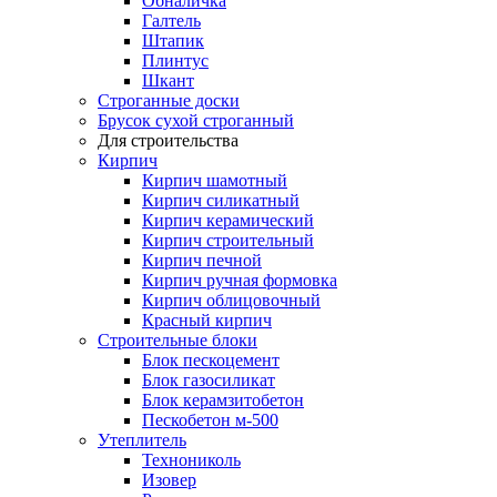
Обналичка
Галтель
Штапик
Плинтус
Шкант
Строганные доски
Брусок сухой строганный
Для строительства
Кирпич
Кирпич шамотный
Кирпич силикатный
Кирпич керамический
Кирпич строительный
Кирпич печной
Кирпич ручная формовка
Кирпич облицовочный
Красный кирпич
Строительные блоки
Блок пескоцемент
Блок газосиликат
Блок керамзитобетон
Пескобетон м-500
Утеплитель
Технониколь
Изовер