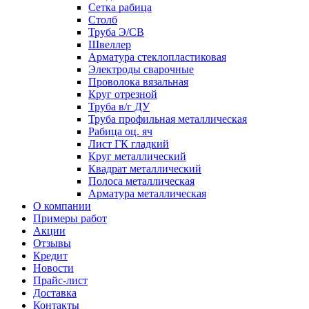
Сетка рабица
Столб
Труба Э/СВ
Швеллер
Арматура стеклопластиковая
Электроды сварочные
Проволока вязальная
Круг отрезной
Труба в/г ДУ
Труба профильная металлическая
Рабица оц. яч
Лист ГК гладкий
Круг металлический
Квадрат металлический
Полоса металлическая
Арматура металлическая
О компании
Примеры работ
Акции
Отзывы
Кредит
Новости
Прайс-лист
Доставка
Контакты