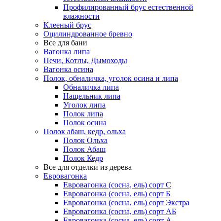
Профилированный брус естественной
влажности
Клееный брус
Оцилиндрованное бревно
Все для бани
Вагонка липа
Печи, Котлы, Дымоходы
Вагонка осина
Полок, обналичка, уголок осина и липа
Обналичка липа
Нащельник липа
Уголок липа
Полок липа
Полок осина
Полок абаш, кедр, ольха
Полок Ольха
Полок Абаш
Полок Кедр
Все для отделки из дерева
Евровагонка
Евровагонка (сосна, ель) сорт С
Евровагонка (сосна, ель) сорт Б
Евровагонка (сосна, ель) сорт Экстра
Евровагонка (сосна, ель) сорт АБ
Евровагонка (сосна, ель) сорт А