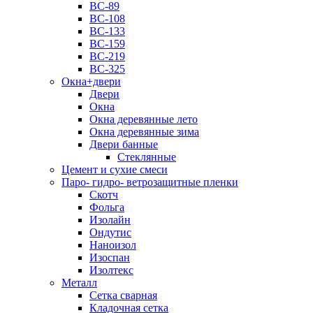
ВС-89
ВС-108
ВС-133
ВС-159
ВС-219
ВС-325
Окна+двери
Двери
Окна
Окна деревянные лето
Окна деревянные зима
Двери банные
Стеклянные
Цемент и сухие смеси
Паро- гидро- ветрозащитные пленки
Скотч
Фольга
Изолайн
Ондутис
Наноизол
Изоспан
Изолтекс
Металл
Сетка сварная
Кладочная сетка