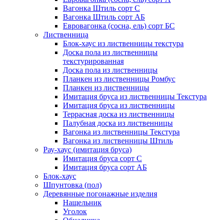
Вагонка Штиль сорт С
Вагонка Штиль сорт АБ
Евровагонка (сосна, ель) сорт БС
Лиственница
Блок-хаус из лиственницы текстура
Доска пола из лиственницы
текстурированная
Доска пола из лиственницы
Планкен из лиственницы Ромбус
Планкен из лиственницы
Имитация бруса из лиственницы Текстура
Имитация бруса из лиственницы
Террасная доска из лиственницы
Палубная доска из лиственницы
Вагонка из лиственницы Текстура
Вагонка из лиственницы Штиль
Рау-хаус (имитация бруса)
Имитация бруса сорт С
Имитация бруса сорт АБ
Блок-хаус
Шпунтовка (пол)
Деревянные погонажные изделия
Нащельник
Уголок