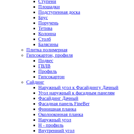
Ступени
Площадки
Подступенная доска
Брус
Поручень
Тетива
Колонна
Столб
Балясины
Плитка полимерная
Гипсокартон, профиля
Подвес
ГВЛВ
Профиль
Гипсокартон
Сайдинг
Наружный угол к Фасайдингу Дачный
Угол наружный к фасадным панелям
Фасайдинг Дачный
Фасадная панель FineBer
Финишная планка
Околооконная планка
Наружный угол
H - профиль
Внутренний угол