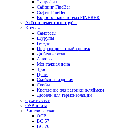
J - профиль
Сайдинг FineBer
Софит FineBer
Водосточная система FINEBER
Асбестоцементные трубы
Крепеж
Саморезы
Шурупы
Гвозди
Перфорированный крепеж
Дюбель-гвоздь
Анкеры
Монтажная пена
Трос
Цепи
Скобяные изделия
Скобы
Крепление для вагонки (кляймер)
Дюбели для термоизоляции
Сухие смеси
OSB плита
Винтовые сваи
ОСВ
ВС-57
ВС-76