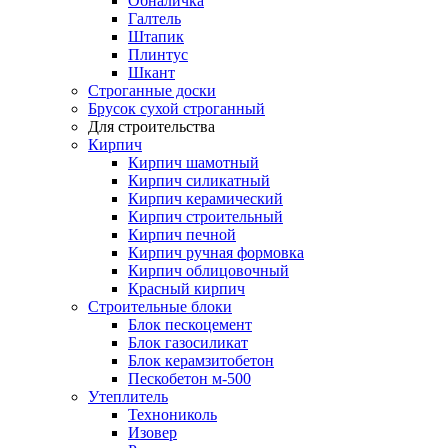
Обналичка
Галтель
Штапик
Плинтус
Шкант
Строганные доски
Брусок сухой строганный
Для строительства
Кирпич
Кирпич шамотный
Кирпич силикатный
Кирпич керамический
Кирпич строительный
Кирпич печной
Кирпич ручная формовка
Кирпич облицовочный
Красный кирпич
Строительные блоки
Блок пескоцемент
Блок газосиликат
Блок керамзитобетон
Пескобетон м-500
Утеплитель
Технониколь
Изовер