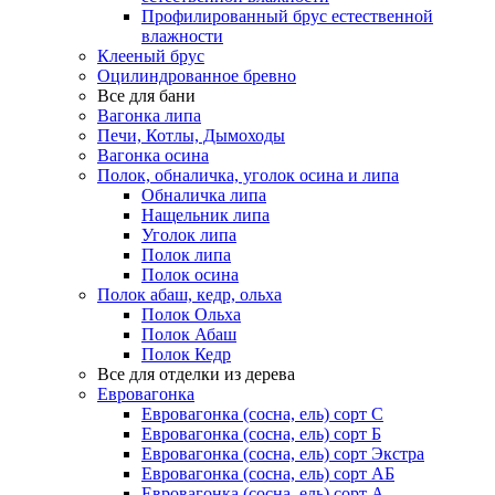
Профилированный брус естественной
влажности
Клееный брус
Оцилиндрованное бревно
Все для бани
Вагонка липа
Печи, Котлы, Дымоходы
Вагонка осина
Полок, обналичка, уголок осина и липа
Обналичка липа
Нащельник липа
Уголок липа
Полок липа
Полок осина
Полок абаш, кедр, ольха
Полок Ольха
Полок Абаш
Полок Кедр
Все для отделки из дерева
Евровагонка
Евровагонка (сосна, ель) сорт С
Евровагонка (сосна, ель) сорт Б
Евровагонка (сосна, ель) сорт Экстра
Евровагонка (сосна, ель) сорт АБ
Евровагонка (сосна, ель) сорт А