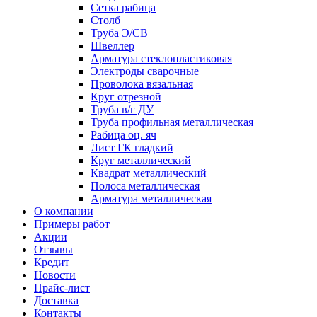
Сетка рабица
Столб
Труба Э/СВ
Швеллер
Арматура стеклопластиковая
Электроды сварочные
Проволока вязальная
Круг отрезной
Труба в/г ДУ
Труба профильная металлическая
Рабица оц. яч
Лист ГК гладкий
Круг металлический
Квадрат металлический
Полоса металлическая
Арматура металлическая
О компании
Примеры работ
Акции
Отзывы
Кредит
Новости
Прайс-лист
Доставка
Контакты