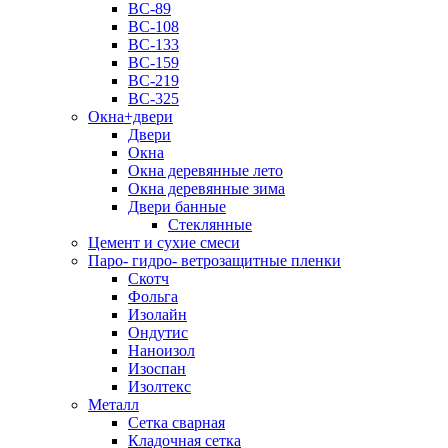
ВС-89
ВС-108
ВС-133
ВС-159
ВС-219
ВС-325
Окна+двери
Двери
Окна
Окна деревянные лето
Окна деревянные зима
Двери банные
Стеклянные
Цемент и сухие смеси
Паро- гидро- ветрозащитные пленки
Скотч
Фольга
Изолайн
Ондутис
Наноизол
Изоспан
Изолтекс
Металл
Сетка сварная
Кладочная сетка