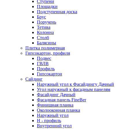
Ступени
Площадки
Подступенная доска
Брус
Поручень
Тетива
Колонна
Столб
Балясины
Плитка полимерная
Гипсокартон, профиля
Подвес
ГВЛВ
Профиль
Гипсокартон
Сайдинг
Наружный угол к Фасайдингу Дачный
Угол наружный к фасадным панелям
Фасайдинг Дачный
Фасадная панель FineBer
Финишная планка
Околооконная планка
Наружный угол
H - профиль
Внутренний угол