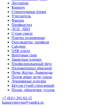
Лестницы
Кирпич
Строительные блоки
Утеплитель
Фанера
Профнастил
ДСП, ДВП
Сухие смеси
Плитка полимерная
Гипсокартон, профиля
Сайдинг
OSB плита
Винтовые сваи
Защитные пленки
Профилированный брус
Пиломатериал обрезной
Печи, Котлы, Дымоходы
Полок абаш, кедр, ольха
Деревянные изделия
Брусок сухой строганный
Полок, обналичка, уголок
+7 (831) 291-62-15
karasevstroynn@yandex.ru