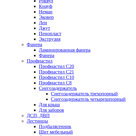
Роквул
Кнауф
Неман
Эковер
Лен
Джут
Пенопласт
Экструзия
Фанера
Ламинированная фанера
Фанера
Профнастил
Профнастил С20
Профнастил С21
Профнастил С10
Профнастил С8
Снегозадержатель
Снегозадержатель трехопорный
Снегозадержатель четырехопорный
Для крыш
Для заборов
ДСП, ДВП
Лестницы
Подбалясенник
Щит мебельный