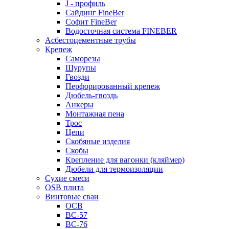
J - профиль
Сайдинг FineBer
Софит FineBer
Водосточная система FINEBER
Асбестоцементные трубы
Крепеж
Саморезы
Шурупы
Гвозди
Перфорированный крепеж
Дюбель-гвоздь
Анкеры
Монтажная пена
Трос
Цепи
Скобяные изделия
Скобы
Крепление для вагонки (кляймер)
Дюбели для термоизоляции
Сухие смеси
OSB плита
Винтовые сваи
ОСВ
ВС-57
ВС-76