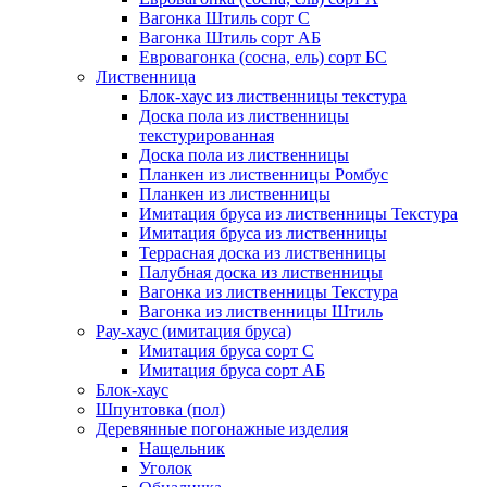
Вагонка Штиль сорт С
Вагонка Штиль сорт АБ
Евровагонка (сосна, ель) сорт БС
Лиственница
Блок-хаус из лиственницы текстура
Доска пола из лиственницы
текстурированная
Доска пола из лиственницы
Планкен из лиственницы Ромбус
Планкен из лиственницы
Имитация бруса из лиственницы Текстура
Имитация бруса из лиственницы
Террасная доска из лиственницы
Палубная доска из лиственницы
Вагонка из лиственницы Текстура
Вагонка из лиственницы Штиль
Рау-хаус (имитация бруса)
Имитация бруса сорт С
Имитация бруса сорт АБ
Блок-хаус
Шпунтовка (пол)
Деревянные погонажные изделия
Нащельник
Уголок