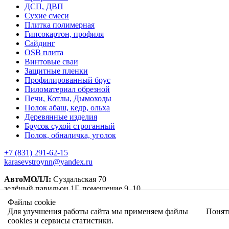
ДСП, ДВП
Сухие смеси
Плитка полимерная
Гипсокартон, профиля
Сайдинг
OSB плита
Винтовые сваи
Защитные пленки
Профилированный брус
Пиломатериал обрезной
Печи, Котлы, Дымоходы
Полок абаш, кедр, ольха
Деревянные изделия
Брусок сухой строганный
Полок, обналичка, уголок
+7 (831) 291-62-15
karasevstroynn@yandex.ru
АвтоМОЛЛ:
Суздальская 70
зелёный павильон 1Г, помещение 9, 10.
оранжевый павильон 4А, пом. 1, 10.
Файлы cookie
Карповский рынок:
Ларина 27 Павильон 3/1
Для улучшения работы сайта мы применяем файлы
Понят
cookies и сервисы статистики.
Карта сайта