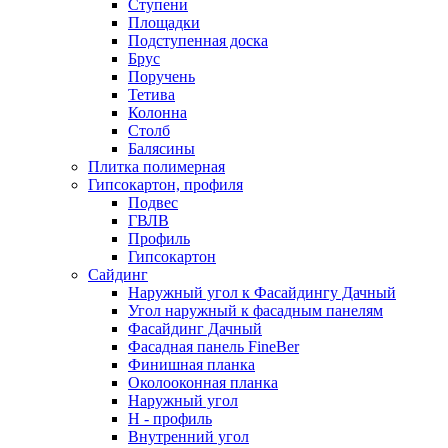
Ступени
Площадки
Подступенная доска
Брус
Поручень
Тетива
Колонна
Столб
Балясины
Плитка полимерная
Гипсокартон, профиля
Подвес
ГВЛВ
Профиль
Гипсокартон
Сайдинг
Наружный угол к Фасайдингу Дачный
Угол наружный к фасадным панелям
Фасайдинг Дачный
Фасадная панель FineBer
Финишная планка
Околооконная планка
Наружный угол
H - профиль
Внутренний угол