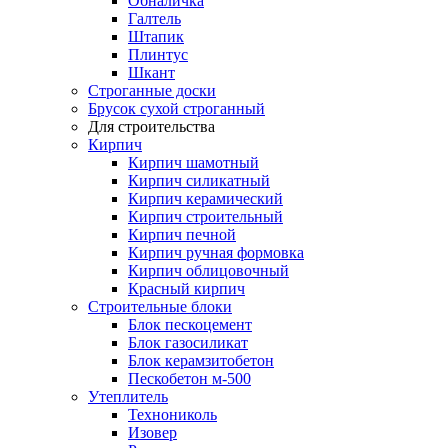
Обналичка
Галтель
Штапик
Плинтус
Шкант
Строганные доски
Брусок сухой строганный
Для строительства
Кирпич
Кирпич шамотный
Кирпич силикатный
Кирпич керамический
Кирпич строительный
Кирпич печной
Кирпич ручная формовка
Кирпич облицовочный
Красный кирпич
Строительные блоки
Блок пескоцемент
Блок газосиликат
Блок керамзитобетон
Пескобетон м-500
Утеплитель
Технониколь
Изовер