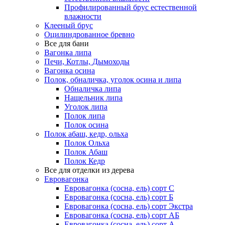
Профилированный брус естественной
влажности
Клееный брус
Оцилиндрованное бревно
Все для бани
Вагонка липа
Печи, Котлы, Дымоходы
Вагонка осина
Полок, обналичка, уголок осина и липа
Обналичка липа
Нащельник липа
Уголок липа
Полок липа
Полок осина
Полок абаш, кедр, ольха
Полок Ольха
Полок Абаш
Полок Кедр
Все для отделки из дерева
Евровагонка
Евровагонка (сосна, ель) сорт С
Евровагонка (сосна, ель) сорт Б
Евровагонка (сосна, ель) сорт Экстра
Евровагонка (сосна, ель) сорт АБ
Евровагонка (сосна, ель) сорт А