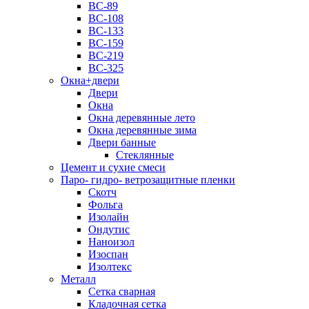
ВС-89
ВС-108
ВС-133
ВС-159
ВС-219
ВС-325
Окна+двери
Двери
Окна
Окна деревянные лето
Окна деревянные зима
Двери банные
Стеклянные
Цемент и сухие смеси
Паро- гидро- ветрозащитные пленки
Скотч
Фольга
Изолайн
Ондутис
Наноизол
Изоспан
Изолтекс
Металл
Сетка сварная
Кладочная сетка