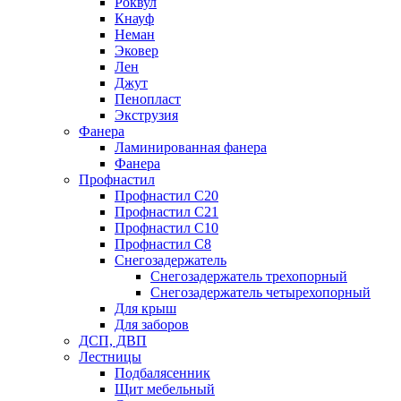
Роквул
Кнауф
Неман
Эковер
Лен
Джут
Пенопласт
Экструзия
Фанера
Ламинированная фанера
Фанера
Профнастил
Профнастил С20
Профнастил С21
Профнастил С10
Профнастил С8
Снегозадержатель
Снегозадержатель трехопорный
Снегозадержатель четырехопорный
Для крыш
Для заборов
ДСП, ДВП
Лестницы
Подбалясенник
Щит мебельный