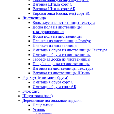
Вагонка Штиль сорт С
Вагонка Штиль сорт АБ
Евровагонка (сосна, ель) сорт БС
Лиственница
Блок-хаус из лиственницы текстура
Доска пола из лиственницы
текстурированная
Доска пола из лиственницы
Планкен из лиственницы Ромбус
Планкен из лиственницы
Имитация бруса из лиственницы Текстура
Имитация бруса из лиственницы
Террасная доска из лиственницы
Палубная доска из лиственницы
Вагонка из лиственницы Текстура
Вагонка из лиственницы Штиль
Рау-хаус (имитация бруса)
Имитация бруса сорт С
Имитация бруса сорт АБ
Блок-хаус
Шпунтовка (пол)
Деревянные погонажные изделия
Нащельник
Уголок