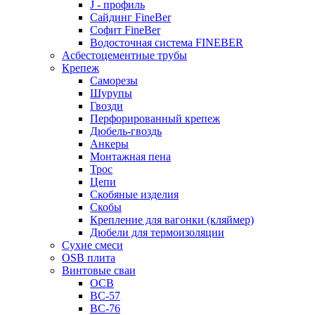
J - профиль
Сайдинг FineBer
Софит FineBer
Водосточная система FINEBER
Асбестоцементные трубы
Крепеж
Саморезы
Шурупы
Гвозди
Перфорированный крепеж
Дюбель-гвоздь
Анкеры
Монтажная пена
Трос
Цепи
Скобяные изделия
Скобы
Крепление для вагонки (кляймер)
Дюбели для термоизоляции
Сухие смеси
OSB плита
Винтовые сваи
ОСВ
ВС-57
ВС-76