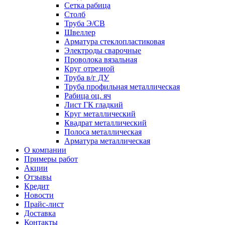
Сетка рабица
Столб
Труба Э/СВ
Швеллер
Арматура стеклопластиковая
Электроды сварочные
Проволока вязальная
Круг отрезной
Труба в/г ДУ
Труба профильная металлическая
Рабица оц. яч
Лист ГК гладкий
Круг металлический
Квадрат металлический
Полоса металлическая
Арматура металлическая
О компании
Примеры работ
Акции
Отзывы
Кредит
Новости
Прайс-лист
Доставка
Контакты