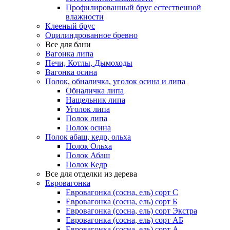
Профилированный брус естественной
влажности
Клееный брус
Оцилиндрованное бревно
Все для бани
Вагонка липа
Печи, Котлы, Дымоходы
Вагонка осина
Полок, обналичка, уголок осина и липа
Обналичка липа
Нащельник липа
Уголок липа
Полок липа
Полок осина
Полок абаш, кедр, ольха
Полок Ольха
Полок Абаш
Полок Кедр
Все для отделки из дерева
Евровагонка
Евровагонка (сосна, ель) сорт С
Евровагонка (сосна, ель) сорт Б
Евровагонка (сосна, ель) сорт Экстра
Евровагонка (сосна, ель) сорт АБ
Евровагонка (сосна, ель) сорт А