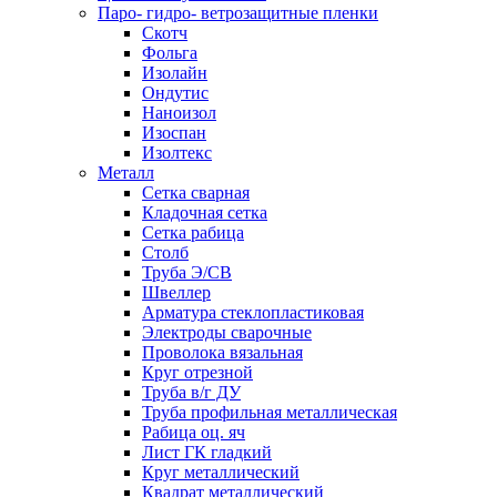
Паро- гидро- ветрозащитные пленки
Скотч
Фольга
Изолайн
Ондутис
Наноизол
Изоспан
Изолтекс
Металл
Сетка сварная
Кладочная сетка
Сетка рабица
Столб
Труба Э/СВ
Швеллер
Арматура стеклопластиковая
Электроды сварочные
Проволока вязальная
Круг отрезной
Труба в/г ДУ
Труба профильная металлическая
Рабица оц. яч
Лист ГК гладкий
Круг металлический
Квадрат металлический