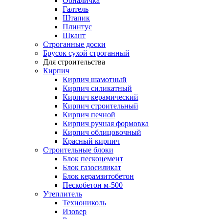
Обналичка
Галтель
Штапик
Плинтус
Шкант
Строганные доски
Брусок сухой строганный
Для строительства
Кирпич
Кирпич шамотный
Кирпич силикатный
Кирпич керамический
Кирпич строительный
Кирпич печной
Кирпич ручная формовка
Кирпич облицовочный
Красный кирпич
Строительные блоки
Блок пескоцемент
Блок газосиликат
Блок керамзитобетон
Пескобетон м-500
Утеплитель
Технониколь
Изовер