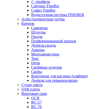
J - профиль
Сайдинг FineBer
Софит FineBer
Водосточная система FINEBER
Асбестоцементные трубы
Крепеж
Саморезы
Шурупы
Гвозди
Перфорированный крепеж
Дюбель-гвоздь
Анкеры
Монтажная пена
Трос
Цепи
Скобяные изделия
Скобы
Крепление для вагонки (кляймер)
Дюбели для термоизоляции
Сухие смеси
OSB плита
Винтовые сваи
ОСВ
ВС-57
ВС-76