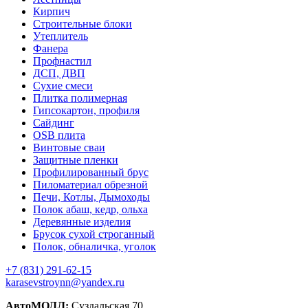
Кирпич
Строительные блоки
Утеплитель
Фанера
Профнастил
ДСП, ДВП
Сухие смеси
Плитка полимерная
Гипсокартон, профиля
Сайдинг
OSB плита
Винтовые сваи
Защитные пленки
Профилированный брус
Пиломатериал обрезной
Печи, Котлы, Дымоходы
Полок абаш, кедр, ольха
Деревянные изделия
Брусок сухой строганный
Полок, обналичка, уголок
+7 (831) 291-62-15
karasevstroynn@yandex.ru
АвтоМОЛЛ:
Суздальская 70