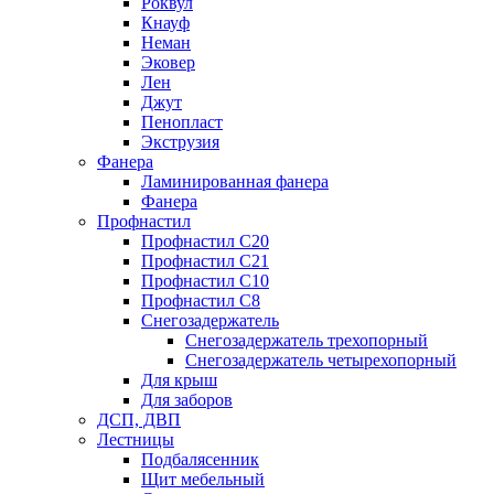
Роквул
Кнауф
Неман
Эковер
Лен
Джут
Пенопласт
Экструзия
Фанера
Ламинированная фанера
Фанера
Профнастил
Профнастил С20
Профнастил С21
Профнастил С10
Профнастил С8
Снегозадержатель
Снегозадержатель трехопорный
Снегозадержатель четырехопорный
Для крыш
Для заборов
ДСП, ДВП
Лестницы
Подбалясенник
Щит мебельный