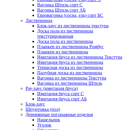
Вагонка Штиль сорт С
Вагонка Штиль сорт АБ
Евровагонка (сосна, ель) сорт БС
Лиственница
Блок-хаус из лиственницы текстура
Доска пола из лиственницы
текстурированная
Доска пола из лиственницы
Планкен из лиственницы Ромбус
Планкен из лиственницы
Имитация бруса из лиственницы Текстура
Имитация бруса из лиственницы
Террасная доска из лиственницы
Палубная доска из лиственницы
Вагонка из лиственницы Текстура
Вагонка из лиственницы Штиль
Рау-хаус (имитация бруса)
Имитация бруса сорт С
Имитация бруса сорт АБ
Блок-хаус
Шпунтовка (пол)
Деревянные погонажные изделия
Нащельник
Уголок