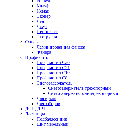
Роквул
Кнауф
Неман
Эковер
Лен
Джут
Пенопласт
Экструзия
Фанера
Ламинированная фанера
Фанера
Профнастил
Профнастил С20
Профнастил С21
Профнастил С10
Профнастил С8
Снегозадержатель
Снегозадержатель трехопорный
Снегозадержатель четырехопорный
Для крыш
Для заборов
ДСП, ДВП
Лестницы
Подбалясенник
Щит мебельный