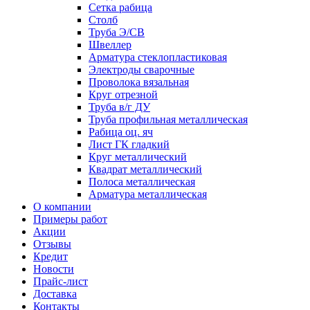
Сетка рабица
Столб
Труба Э/СВ
Швеллер
Арматура стеклопластиковая
Электроды сварочные
Проволока вязальная
Круг отрезной
Труба в/г ДУ
Труба профильная металлическая
Рабица оц. яч
Лист ГК гладкий
Круг металлический
Квадрат металлический
Полоса металлическая
Арматура металлическая
О компании
Примеры работ
Акции
Отзывы
Кредит
Новости
Прайс-лист
Доставка
Контакты