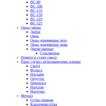
ВС-89
ВС-108
ВС-133
ВС-159
ВС-219
ВС-325
Окна+двери
Двери
Окна
Окна деревянные лето
Окна деревянные зима
Двери банные
Стеклянные
Цемент и сухие смеси
Паро- гидро- ветрозащитные пленки
Скотч
Фольга
Изолайн
Ондутис
Наноизол
Изоспан
Изолтекс
Металл
Сетка сварная
Кладочная сетка