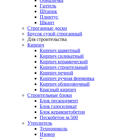
Обналичка
Галтель
Штапик
Плинтус
Шкант
Строганные доски
Брусок сухой строганный
Для строительства
Кирпич
Кирпич шамотный
Кирпич силикатный
Кирпич керамический
Кирпич строительный
Кирпич печной
Кирпич ручная формовка
Кирпич облицовочный
Красный кирпич
Строительные блоки
Блок пескоцемент
Блок газосиликат
Блок керамзитобетон
Пескобетон м-500
Утеплитель
Технониколь
Изовер