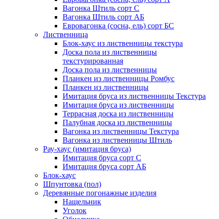
Вагонка Штиль сорт С
Вагонка Штиль сорт АБ
Евровагонка (сосна, ель) сорт БС
Лиственница
Блок-хаус из лиственницы текстура
Доска пола из лиственницы
текстурированная
Доска пола из лиственницы
Планкен из лиственницы Ромбус
Планкен из лиственницы
Имитация бруса из лиственницы Текстура
Имитация бруса из лиственницы
Террасная доска из лиственницы
Палубная доска из лиственницы
Вагонка из лиственницы Текстура
Вагонка из лиственницы Штиль
Рау-хаус (имитация бруса)
Имитация бруса сорт С
Имитация бруса сорт АБ
Блок-хаус
Шпунтовка (пол)
Деревянные погонажные изделия
Нащельник
Уголок