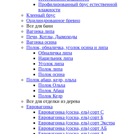
Профилированный брус естественной
влажности
Клееный брус
Оцилиндрованное бревно
Все для бани
Вагонка липа
Печи, Котлы, Дымоходы
Вагонка осина
Полок, обналичка, уголок осина и липа
Обналичка липа
Нащельник липа
Уголок липа
Полок липа
Полок осина
Полок абаш, кедр, ольха
Полок Ольха
Полок Абаш
Полок Кедр
Все для отделки из дерева
Евровагонка
Евровагонка (сосна, ель) сорт С
Евровагонка (сосна, ель) сорт Б
Евровагонка (сосна, ель) сорт Экстра
Евровагонка (сосна, ель) сорт АБ
Евровагонка (сосна, ель) сорт А