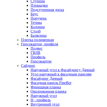
Ступени
Площадки
Подступенная доска
Брус
Поручень
Тетива
Колонна
Столб
Балясины
Плитка полимерная
Гипсокартон, профиля
Подвес
ГВЛВ
Профиль
Гипсокартон
Сайдинг
Наружный угол к Фасайдингу Дачный
Угол наружный к фасадным панелям
Фасайдинг Дачный
Фасадная панель FineBer
Финишная планка
Околооконная планка
Наружный угол
H - профиль
Внутренний угол