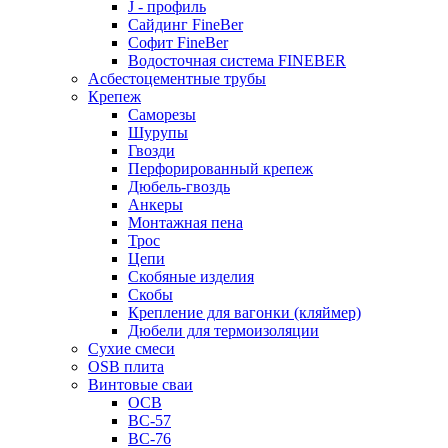
J - профиль
Сайдинг FineBer
Софит FineBer
Водосточная система FINEBER
Асбестоцементные трубы
Крепеж
Саморезы
Шурупы
Гвозди
Перфорированный крепеж
Дюбель-гвоздь
Анкеры
Монтажная пена
Трос
Цепи
Скобяные изделия
Скобы
Крепление для вагонки (кляймер)
Дюбели для термоизоляции
Сухие смеси
OSB плита
Винтовые сваи
ОСВ
ВС-57
ВС-76