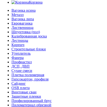
Корзина
Вагонка осина
Металл
Вагонка липа
Евровагонка
Лиственница
Шпунтовка (пол)
Калиброванная доска
Лестницы
Кирпич
Строительные блоки
Утеплитель
Фанера
Профнастил
ДСП, ДВП
Сухие смеси
Плитка полимерная
Гипсокартон, профиля
Сайдинг
OSB плита
Винтовые сваи
Защитные пленки
Профилированный брус
Пиломатериал обрезной