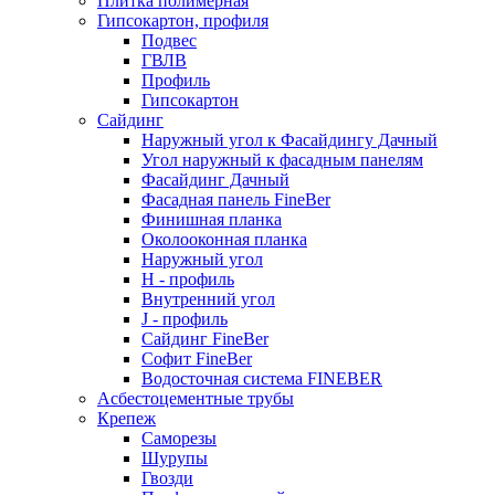
Плитка полимерная
Гипсокартон, профиля
Подвес
ГВЛВ
Профиль
Гипсокартон
Сайдинг
Наружный угол к Фасайдингу Дачный
Угол наружный к фасадным панелям
Фасайдинг Дачный
Фасадная панель FineBer
Финишная планка
Околооконная планка
Наружный угол
H - профиль
Внутренний угол
J - профиль
Сайдинг FineBer
Софит FineBer
Водосточная система FINEBER
Асбестоцементные трубы
Крепеж
Саморезы
Шурупы
Гвозди