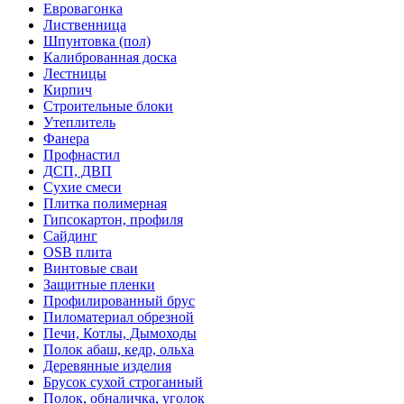
Евровагонка
Лиственница
Шпунтовка (пол)
Калиброванная доска
Лестницы
Кирпич
Строительные блоки
Утеплитель
Фанера
Профнастил
ДСП, ДВП
Сухие смеси
Плитка полимерная
Гипсокартон, профиля
Сайдинг
OSB плита
Винтовые сваи
Защитные пленки
Профилированный брус
Пиломатериал обрезной
Печи, Котлы, Дымоходы
Полок абаш, кедр, ольха
Деревянные изделия
Брусок сухой строганный
Полок, обналичка, уголок