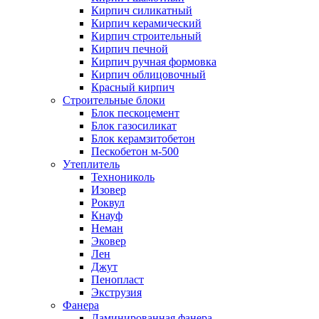
Кирпич силикатный
Кирпич керамический
Кирпич строительный
Кирпич печной
Кирпич ручная формовка
Кирпич облицовочный
Красный кирпич
Строительные блоки
Блок пескоцемент
Блок газосиликат
Блок керамзитобетон
Пескобетон м-500
Утеплитель
Технониколь
Изовер
Роквул
Кнауф
Неман
Эковер
Лен
Джут
Пенопласт
Экструзия
Фанера
Ламинированная фанера