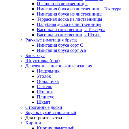
Планкен из лиственницы
Имитация бруса из лиственницы Текстура
Имитация бруса из лиственницы
Террасная доска из лиственницы
Палубная доска из лиственницы
Вагонка из лиственницы Текстура
Вагонка из лиственницы Штиль
Рау-хаус (имитация бруса)
Имитация бруса сорт С
Имитация бруса сорт АБ
Блок-хаус
Шпунтовка (пол)
Деревянные погонажные изделия
Нащельник
Уголок
Обналичка
Галтель
Штапик
Плинтус
Шкант
Строганные доски
Брусок сухой строганный
Для строительства
Кирпич
Кирпич шамотный