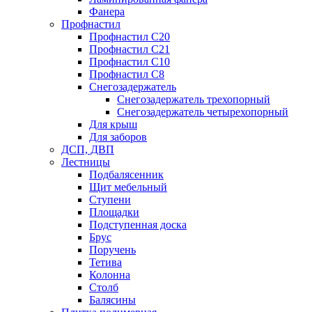
Фанера
Профнастил
Профнастил С20
Профнастил С21
Профнастил С10
Профнастил С8
Снегозадержатель
Снегозадержатель трехопорный
Снегозадержатель четырехопорный
Для крыш
Для заборов
ДСП, ДВП
Лестницы
Подбалясенник
Щит мебельный
Ступени
Площадки
Подступенная доска
Брус
Поручень
Тетива
Колонна
Столб
Балясины