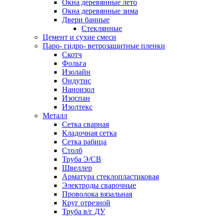
Окна деревянные лето
Окна деревянные зима
Двери банные
Стеклянные
Цемент и сухие смеси
Паро- гидро- ветрозащитные пленки
Скотч
Фольга
Изолайн
Ондутис
Наноизол
Изоспан
Изолтекс
Металл
Сетка сварная
Кладочная сетка
Сетка рабица
Столб
Труба Э/СВ
Швеллер
Арматура стеклопластиковая
Электроды сварочные
Проволока вязальная
Круг отрезной
Труба в/г ДУ