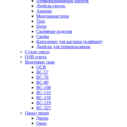
Перфорированный крепеж
Дюбель-гвоздь
Анкеры
Монтажная пена
Трос
Цепи
Скобяные изделия
Скобы
Крепление для вагонки (кляймер)
Дюбели для термоизоляции
Сухие смеси
OSB плита
Винтовые сваи
ОСВ
ВС-57
ВС-76
ВС-89
ВС-108
ВС-133
ВС-159
ВС-219
ВС-325
Окна+двери
Двери
Окна