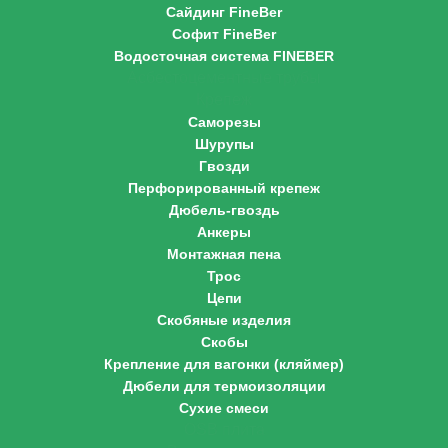
Сайдинг FineBer
Софит FineBer
Водосточная система FINEBER
Асбестоцементные трубы
Крепеж
Саморезы
Шурупы
Гвозди
Перфорированный крепеж
Дюбель-гвоздь
Анкеры
Монтажная пена
Трос
Цепи
Скобяные изделия
Скобы
Крепление для вагонки (кляймер)
Дюбели для термоизоляции
Сухие смеси
OSB плита