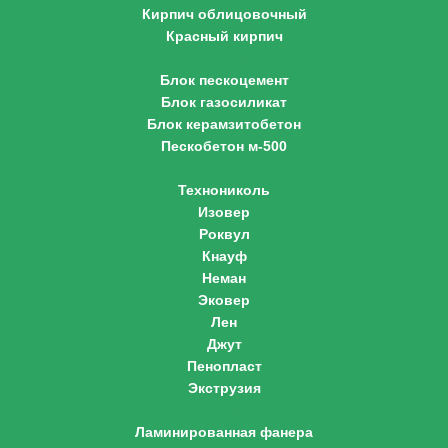
Кирпич облицовочный
Красный кирпич
Строительные блоки
Блок пескоцемент
Блок газосиликат
Блок керамзитобетон
Пескобетон м-500
Утеплитель
Технониколь
Изовер
Роквул
Кнауф
Неман
Эковер
Лен
Джут
Пенопласт
Экструзия
Фанера
Ламинированная фанера