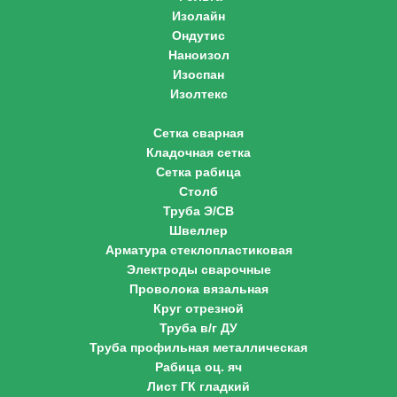
Изолайн
Ондутис
Наноизол
Изоспан
Изолтекс
Металл
Сетка сварная
Кладочная сетка
Сетка рабица
Столб
Труба Э/СВ
Швеллер
Арматура стеклопластиковая
Электроды сварочные
Проволока вязальная
Круг отрезной
Труба в/г ДУ
Труба профильная металлическая
Рабица оц. яч
Лист ГК гладкий