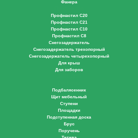
Фанера
Профнастил
Профнастил С20
Профнастил С21
Профнастил С10
Профнастил С8
Снегозадержатель
Снегозадержатель трехопорный
Снегозадержатель четырехопорный
Для крыш
Для заборов
ДСП, ДВП
Лестницы
Подбалясенник
Щит мебельный
Ступени
Площадки
Подступенная доска
Брус
Поручень
Тетива