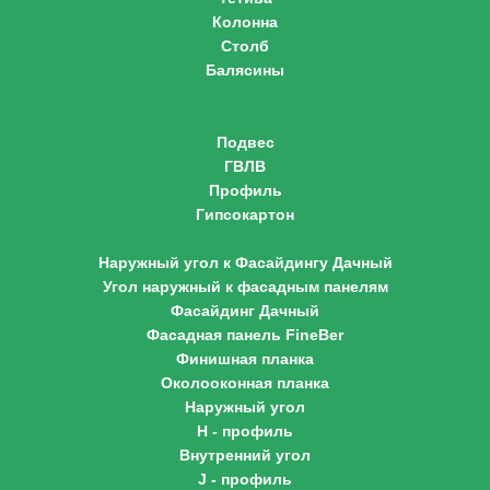
Колонна
Столб
Балясины
Плитка полимерная
Гипсокартон, профиля
Подвес
ГВЛВ
Профиль
Гипсокартон
Сайдинг
Наружный угол к Фасайдингу Дачный
Угол наружный к фасадным панелям
Фасайдинг Дачный
Фасадная панель FineBer
Финишная планка
Околооконная планка
Наружный угол
H - профиль
Внутренний угол
J - профиль