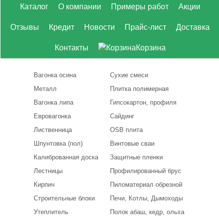
Каталог
О компании
Примеры работ
Акции
Отзывы
Кредит
Новости
Прайс-лист
Доставка
Контакты
Корзина
Вагонка осина
Сухие смеси
Металл
Плитка полимерная
Вагонка липа
Гипсокартон, профиля
Евровагонка
Сайдинг
Лиственница
OSB плита
Шпунтовка (пол)
Винтовые сваи
Калиброванная доска
Защитные пленки
Лестницы
Профилированный брус
Кирпич
Пиломатериал обрезной
Строительные блоки
Печи, Котлы, Дымоходы
Утеплитель
Полок абаш, кедр, ольха