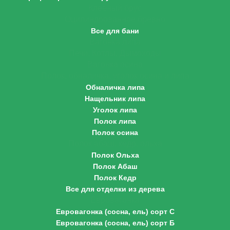
Клееный брус
Оцилиндрованное бревно
Все для бани
Вагонка липа
Печи, Котлы, Дымоходы
Вагонка осина
Полок, обналичка, уголок осина и липа
Обналичка липа
Нащельник липа
Уголок липа
Полок липа
Полок осина
Полок абаш, кедр, ольха
Полок Ольха
Полок Абаш
Полок Кедр
Все для отделки из дерева
Евровагонка
Евровагонка (сосна, ель) сорт С
Евровагонка (сосна, ель) сорт Б