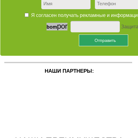
Я согласен получать рекламные и информа
p
o
r
Защита
b
o
m
НАШИ ПАРТНЕРЫ: