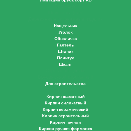
Имитация бруса сорт АБ
Блок-хаус
Шпунтовка (пол)
Деревянные погонажные изделия
Нащельник
Уголок
Обналичка
Галтель
Штапик
Плинтус
Шкант
Строганные доски
Брусок сухой строганный
Для строительства
Кирпич
Кирпич шамотный
Кирпич силикатный
Кирпич керамический
Кирпич строительный
Кирпич печной
Кирпич ручная формовка