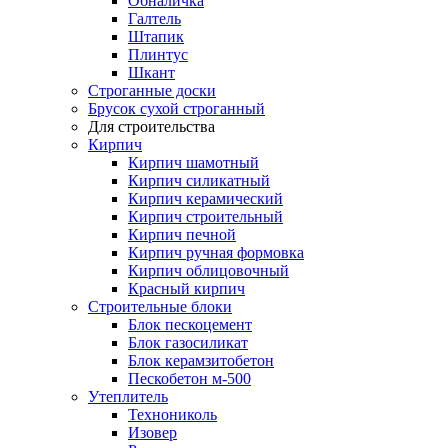
Обналичка
Галтель
Штапик
Плинтус
Шкант
Строганные доски
Брусок сухой строганный
Для строительства
Кирпич
Кирпич шамотный
Кирпич силикатный
Кирпич керамический
Кирпич строительный
Кирпич печной
Кирпич ручная формовка
Кирпич облицовочный
Красный кирпич
Строительные блоки
Блок пескоцемент
Блок газосиликат
Блок керамзитобетон
Пескобетон м-500
Утеплитель
Технониколь
Изовер