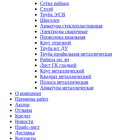
Сетка рабица
Столб
Труба Э/СВ
Швеллер
Арматура стеклопластиковая
Электроды сварочные
Проволока вязальная
Круг отрезной
Труба в/г ДУ
Труба профильная металлическая
Рабица оц. яч
Лист ГК гладкий
Круг металлический
Квадрат металлический
Полоса металлическая
Арматура металлическая
О компании
Примеры работ
Акции
Отзывы
Кредит
Новости
Прайс-лист
Доставка
Контакты