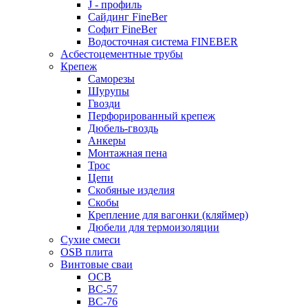
J - профиль
Сайдинг FineBer
Софит FineBer
Водосточная система FINEBER
Асбестоцементные трубы
Крепеж
Саморезы
Шурупы
Гвозди
Перфорированный крепеж
Дюбель-гвоздь
Анкеры
Монтажная пена
Трос
Цепи
Скобяные изделия
Скобы
Крепление для вагонки (кляймер)
Дюбели для термоизоляции
Сухие смеси
OSB плита
Винтовые сваи
ОСВ
ВС-57
ВС-76