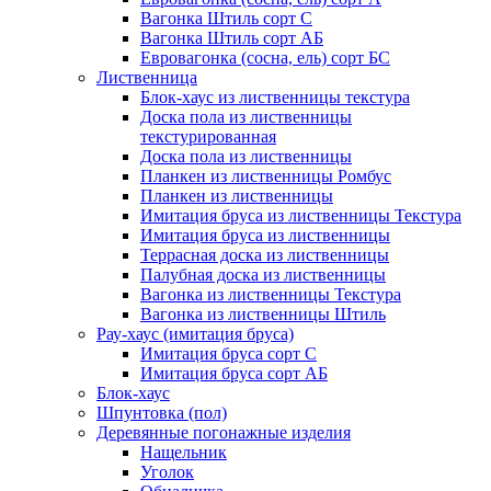
Вагонка Штиль сорт С
Вагонка Штиль сорт АБ
Евровагонка (сосна, ель) сорт БС
Лиственница
Блок-хаус из лиственницы текстура
Доска пола из лиственницы
текстурированная
Доска пола из лиственницы
Планкен из лиственницы Ромбус
Планкен из лиственницы
Имитация бруса из лиственницы Текстура
Имитация бруса из лиственницы
Террасная доска из лиственницы
Палубная доска из лиственницы
Вагонка из лиственницы Текстура
Вагонка из лиственницы Штиль
Рау-хаус (имитация бруса)
Имитация бруса сорт С
Имитация бруса сорт АБ
Блок-хаус
Шпунтовка (пол)
Деревянные погонажные изделия
Нащельник
Уголок