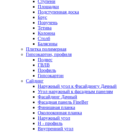
Ступени
Площадки
Подступенная доска
Брус
Поручень
Тетива
Колонна
Столб
Балясины
Плитка полимерная
Гипсокартон, профиля
Подвес
ГВЛВ
Профиль
Гипсокартон
Сайдинг
Наружный угол к Фасайдингу Дачный
Угол наружный к фасадным панелям
Фасайдинг Дачный
Фасадная панель FineBer
Финишная планка
Околооконная планка
Наружный угол
H - профиль
Внутренний угол