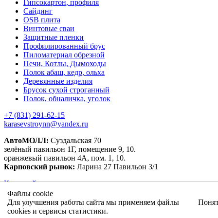
Гипсокартон, профиля
Сайдинг
OSB плита
Винтовые сваи
Защитные пленки
Профилированный брус
Пиломатериал обрезной
Печи, Котлы, Дымоходы
Полок абаш, кедр, ольха
Деревянные изделия
Брусок сухой строганный
Полок, обналичка, уголок
+7 (831) 291-62-15
karasevstroynn@yandex.ru
АвтоМОЛЛ:
Суздальская 70
зелёный павильон 1Г, помещение 9, 10.
оранжевый павильон 4А, пом. 1, 10.
Карповский рынок:
Ларина 27 Павильон 3/1
Карта сайта
Файлы cookie
Для улучшения работы сайта мы применяем файлы
Поня
cookies и сервисы статистики.