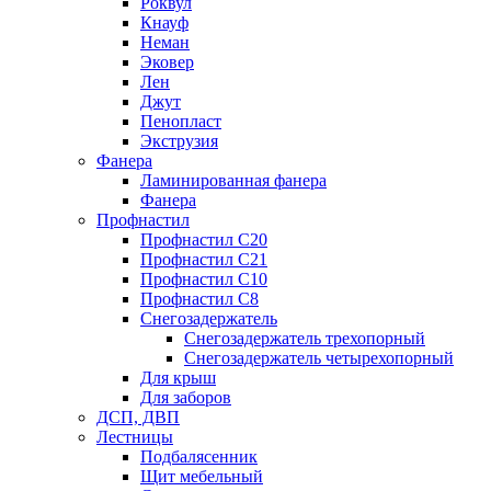
Роквул
Кнауф
Неман
Эковер
Лен
Джут
Пенопласт
Экструзия
Фанера
Ламинированная фанера
Фанера
Профнастил
Профнастил С20
Профнастил С21
Профнастил С10
Профнастил С8
Снегозадержатель
Снегозадержатель трехопорный
Снегозадержатель четырехопорный
Для крыш
Для заборов
ДСП, ДВП
Лестницы
Подбалясенник
Щит мебельный