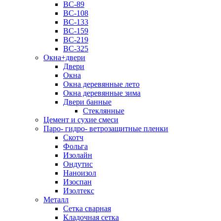
ВС-89
ВС-108
ВС-133
ВС-159
ВС-219
ВС-325
Окна+двери
Двери
Окна
Окна деревянные лето
Окна деревянные зима
Двери банные
Стеклянные
Цемент и сухие смеси
Паро- гидро- ветрозащитные пленки
Скотч
Фольга
Изолайн
Ондутис
Наноизол
Изоспан
Изолтекс
Металл
Сетка сварная
Кладочная сетка