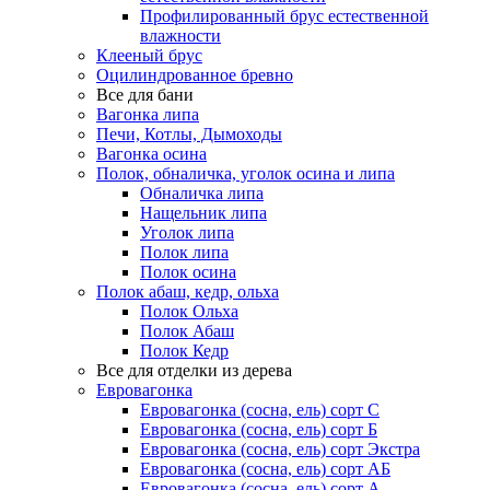
Профилированный брус естественной
влажности
Клееный брус
Оцилиндрованное бревно
Все для бани
Вагонка липа
Печи, Котлы, Дымоходы
Вагонка осина
Полок, обналичка, уголок осина и липа
Обналичка липа
Нащельник липа
Уголок липа
Полок липа
Полок осина
Полок абаш, кедр, ольха
Полок Ольха
Полок Абаш
Полок Кедр
Все для отделки из дерева
Евровагонка
Евровагонка (сосна, ель) сорт С
Евровагонка (сосна, ель) сорт Б
Евровагонка (сосна, ель) сорт Экстра
Евровагонка (сосна, ель) сорт АБ
Евровагонка (сосна, ель) сорт А