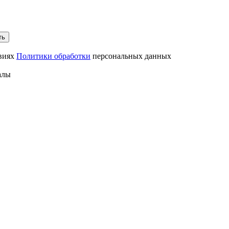
ть
овиях
Политики обработки
персональных данных
алы