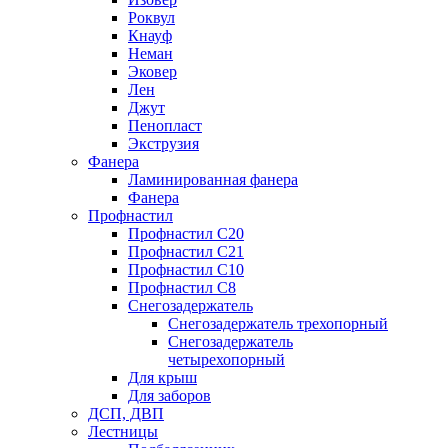
Роквул
Кнауф
Неман
Эковер
Лен
Джут
Пенопласт
Экструзия
Фанера
Ламинированная фанера
Фанера
Профнастил
Профнастил С20
Профнастил С21
Профнастил С10
Профнастил С8
Снегозадержатель
Снегозадержатель трехопорный
Снегозадержатель
четырехопорный
Для крыш
Для заборов
ДСП, ДВП
Лестницы