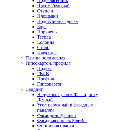
Подбалясенник
Щит мебельный
Ступени
Площадки
Подступенная доска
Брус
Поручень
Тетива
Колонна
Столб
Балясины
Плитка полимерная
Гипсокартон, профиля
Подвес
ГВЛВ
Профиль
Гипсокартон
Сайдинг
Наружный угол к Фасайдингу
Дачный
Угол наружный к фасадным
панелям
Фасайдинг Дачный
Фасадная панель FineBer
Финишная планка