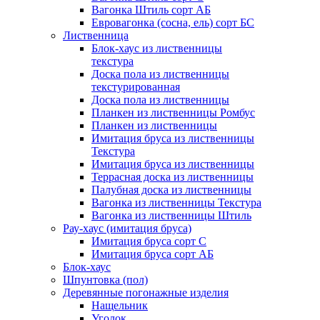
Вагонка Штиль сорт АБ
Евровагонка (сосна, ель) сорт БС
Лиственница
Блок-хаус из лиственницы
текстура
Доска пола из лиственницы
текстурированная
Доска пола из лиственницы
Планкен из лиственницы Ромбус
Планкен из лиственницы
Имитация бруса из лиственницы
Текстура
Имитация бруса из лиственницы
Террасная доска из лиственницы
Палубная доска из лиственницы
Вагонка из лиственницы Текстура
Вагонка из лиственницы Штиль
Рау-хаус (имитация бруса)
Имитация бруса сорт С
Имитация бруса сорт АБ
Блок-хаус
Шпунтовка (пол)
Деревянные погонажные изделия
Нащельник
Уголок