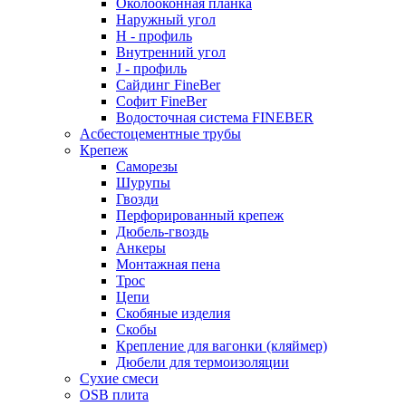
Околооконная планка
Наружный угол
H - профиль
Внутренний угол
J - профиль
Сайдинг FineBer
Софит FineBer
Водосточная система FINEBER
Асбестоцементные трубы
Крепеж
Саморезы
Шурупы
Гвозди
Перфорированный крепеж
Дюбель-гвоздь
Анкеры
Монтажная пена
Трос
Цепи
Скобяные изделия
Скобы
Крепление для вагонки (кляймер)
Дюбели для термоизоляции
Сухие смеси
OSB плита