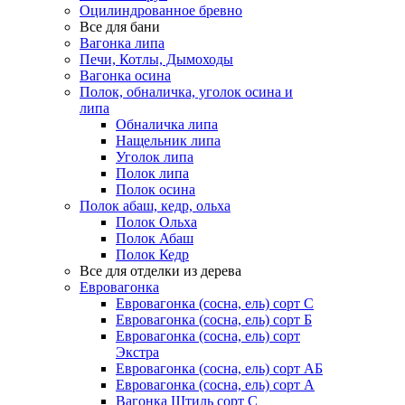
Оцилиндрованное бревно
Все для бани
Вагонка липа
Печи, Котлы, Дымоходы
Вагонка осина
Полок, обналичка, уголок осина и
липа
Обналичка липа
Нащельник липа
Уголок липа
Полок липа
Полок осина
Полок абаш, кедр, ольха
Полок Ольха
Полок Абаш
Полок Кедр
Все для отделки из дерева
Евровагонка
Евровагонка (сосна, ель) сорт С
Евровагонка (сосна, ель) сорт Б
Евровагонка (сосна, ель) сорт
Экстра
Евровагонка (сосна, ель) сорт АБ
Евровагонка (сосна, ель) сорт А
Вагонка Штиль сорт С