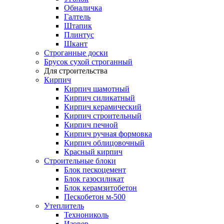
Обналичка
Галтель
Штапик
Плинтус
Шкант
Строганные доски
Брусок сухой строганный
Для строительства
Кирпич
Кирпич шамотный
Кирпич силикатный
Кирпич керамический
Кирпич строительный
Кирпич печной
Кирпич ручная формовка
Кирпич облицовочный
Красный кирпич
Строительные блоки
Блок пескоцемент
Блок газосиликат
Блок керамзитобетон
Пескобетон м-500
Утеплитель
Технониколь
Изовер