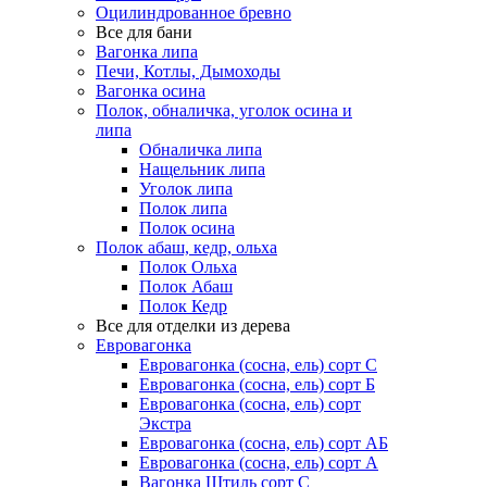
Оцилиндрованное бревно
Все для бани
Вагонка липа
Печи, Котлы, Дымоходы
Вагонка осина
Полок, обналичка, уголок осина и
липа
Обналичка липа
Нащельник липа
Уголок липа
Полок липа
Полок осина
Полок абаш, кедр, ольха
Полок Ольха
Полок Абаш
Полок Кедр
Все для отделки из дерева
Евровагонка
Евровагонка (сосна, ель) сорт С
Евровагонка (сосна, ель) сорт Б
Евровагонка (сосна, ель) сорт
Экстра
Евровагонка (сосна, ель) сорт АБ
Евровагонка (сосна, ель) сорт А
Вагонка Штиль сорт С