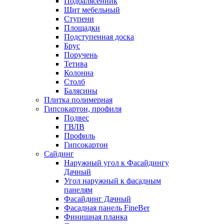
Подбалясенник
Щит мебельный
Ступени
Площадки
Подступенная доска
Брус
Поручень
Тетива
Колонна
Столб
Балясины
Плитка полимерная
Гипсокартон, профиля
Подвес
ГВЛВ
Профиль
Гипсокартон
Сайдинг
Наружный угол к Фасайдингу
Дачный
Угол наружный к фасадным
панелям
Фасайдинг Дачный
Фасадная панель FineBer
Финишная планка