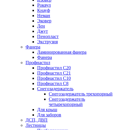
Роквул
Кнауф
Неман
Эковер
Лен
Джут
Пенопласт
Экструзия
Фанера
Ламинированная фанера
Фанера
Профнастил
Профнастил С20
Профнастил С21
Профнастил С10
Профнастил С8
Снегозадержатель
Снегозадержатель трехопорный
Снегозадержатель
четырехопорный
Для крыш
Для заборов
ДСП, ДВП
Лестницы