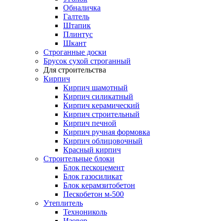
Обналичка
Галтель
Штапик
Плинтус
Шкант
Строганные доски
Брусок сухой строганный
Для строительства
Кирпич
Кирпич шамотный
Кирпич силикатный
Кирпич керамический
Кирпич строительный
Кирпич печной
Кирпич ручная формовка
Кирпич облицовочный
Красный кирпич
Строительные блоки
Блок пескоцемент
Блок газосиликат
Блок керамзитобетон
Пескобетон м-500
Утеплитель
Технониколь
Изовер