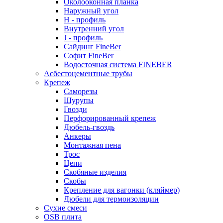
Околооконная планка
Наружный угол
H - профиль
Внутренний угол
J - профиль
Сайдинг FineBer
Софит FineBer
Водосточная система FINEBER
Асбестоцементные трубы
Крепеж
Саморезы
Шурупы
Гвозди
Перфорированный крепеж
Дюбель-гвоздь
Анкеры
Монтажная пена
Трос
Цепи
Скобяные изделия
Скобы
Крепление для вагонки (кляймер)
Дюбели для термоизоляции
Сухие смеси
OSB плита