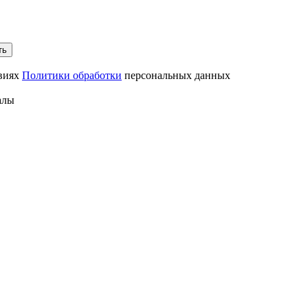
ть
овиях
Политики обработки
персональных данных
алы