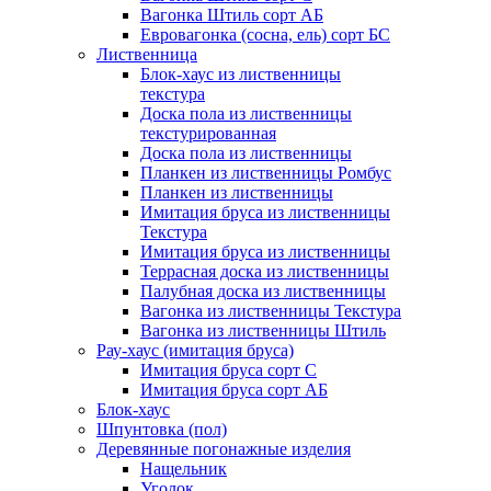
Вагонка Штиль сорт АБ
Евровагонка (сосна, ель) сорт БС
Лиственница
Блок-хаус из лиственницы
текстура
Доска пола из лиственницы
текстурированная
Доска пола из лиственницы
Планкен из лиственницы Ромбус
Планкен из лиственницы
Имитация бруса из лиственницы
Текстура
Имитация бруса из лиственницы
Террасная доска из лиственницы
Палубная доска из лиственницы
Вагонка из лиственницы Текстура
Вагонка из лиственницы Штиль
Рау-хаус (имитация бруса)
Имитация бруса сорт С
Имитация бруса сорт АБ
Блок-хаус
Шпунтовка (пол)
Деревянные погонажные изделия
Нащельник
Уголок