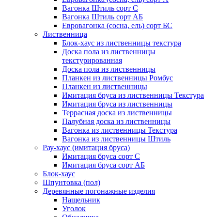
Вагонка Штиль сорт С
Вагонка Штиль сорт АБ
Евровагонка (сосна, ель) сорт БС
Лиственница
Блок-хаус из лиственницы текстура
Доска пола из лиственницы
текстурированная
Доска пола из лиственницы
Планкен из лиственницы Ромбус
Планкен из лиственницы
Имитация бруса из лиственницы Текстура
Имитация бруса из лиственницы
Террасная доска из лиственницы
Палубная доска из лиственницы
Вагонка из лиственницы Текстура
Вагонка из лиственницы Штиль
Рау-хаус (имитация бруса)
Имитация бруса сорт С
Имитация бруса сорт АБ
Блок-хаус
Шпунтовка (пол)
Деревянные погонажные изделия
Нащельник
Уголок