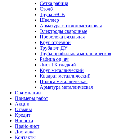
Сетка рабица
Столб
Труба Э/СВ
Швеллер
Арматура стеклопластиковая
Электроды сварочные
Проволока вязальная
Круг отрезной
Труба в/г ДУ
Труба профильная металлическая
Рабица оц. яч
Лист ГК гладкий
Круг металлический
Квадрат металлический
Полоса металлическая
Арматура металлическая
О компании
Примеры работ
Акции
Отзывы
Кредит
Новости
Прайс-лист
Доставка
Контакты