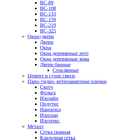
ВС-89
ВС-108
ВС-133
ВС-159
ВС-219
ВС-325
Окна+двери
Двери
Окна
Окна деревянные лето
Окна деревянные зима
Двери банные
Стеклянные
Цемент и сухие смеси
Паро- гидро- ветрозащитные пленки
Скотч
Фольга
Изолайн
Ондутис
Наноизол
Изоспан
Изолтекс
Металл
Сетка сварная
Кладочная сетка