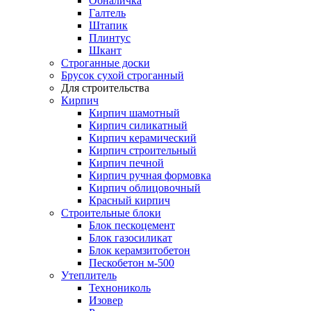
Обналичка
Галтель
Штапик
Плинтус
Шкант
Строганные доски
Брусок сухой строганный
Для строительства
Кирпич
Кирпич шамотный
Кирпич силикатный
Кирпич керамический
Кирпич строительный
Кирпич печной
Кирпич ручная формовка
Кирпич облицовочный
Красный кирпич
Строительные блоки
Блок пескоцемент
Блок газосиликат
Блок керамзитобетон
Пескобетон м-500
Утеплитель
Технониколь
Изовер