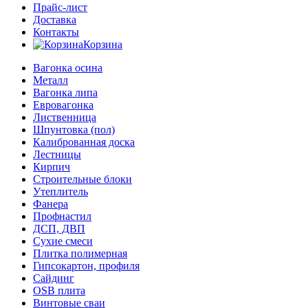
Прайс-лист
Доставка
Контакты
Корзина
Вагонка осина
Металл
Вагонка липа
Евровагонка
Лиственница
Шпунтовка (пол)
Калиброванная доска
Лестницы
Кирпич
Строительные блоки
Утеплитель
Фанера
Профнастил
ДСП, ДВП
Сухие смеси
Плитка полимерная
Гипсокартон, профиля
Сайдинг
OSB плита
Винтовые сваи