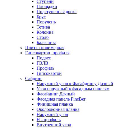
Ступени
Площадки
Подступенная доска
Брус
Поручень
Тетива
Колонна
Столб
Балясины
Плитка полимерная
Гипсокартон, профиля
Подвес
ГВЛВ
Профиль
Гипсокартон
Сайдинг
Наружный угол к Фасайдингу Дачный
Угол наружный к фасадным панелям
Фасайдинг Дачный
Фасадная панель FineBer
Финишная планка
Околооконная планка
Наружный угол
H - профиль
Внутренний угол