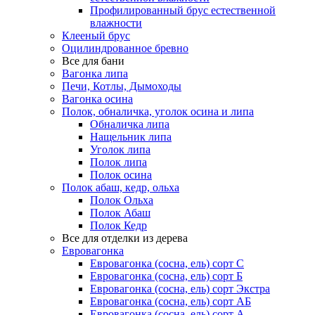
Профилированный брус естественной
влажности
Клееный брус
Оцилиндрованное бревно
Все для бани
Вагонка липа
Печи, Котлы, Дымоходы
Вагонка осина
Полок, обналичка, уголок осина и липа
Обналичка липа
Нащельник липа
Уголок липа
Полок липа
Полок осина
Полок абаш, кедр, ольха
Полок Ольха
Полок Абаш
Полок Кедр
Все для отделки из дерева
Евровагонка
Евровагонка (сосна, ель) сорт С
Евровагонка (сосна, ель) сорт Б
Евровагонка (сосна, ель) сорт Экстра
Евровагонка (сосна, ель) сорт АБ
Евровагонка (сосна, ель) сорт А