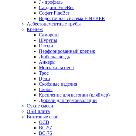
J - профиль
Сайдинг FineBer
Софит FineBer
Водосточная система FINEBER
Асбестоцементные трубы
Крепеж
Саморезы
Шурупы
Гвозди
Перфорированный крепеж
Дюбель-гвоздь
Анкеры
Монтажная пена
Трос
Цепи
Скобяные изделия
Скобы
Крепление для вагонки (кляймер)
Дюбели для термоизоляции
Сухие смеси
OSB плита
Винтовые сваи
ОСВ
ВС-57
ВС-76