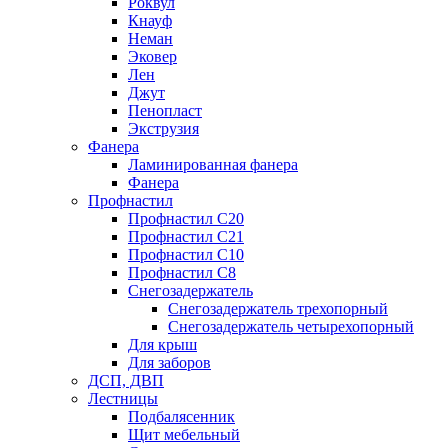
Роквул
Кнауф
Неман
Эковер
Лен
Джут
Пенопласт
Экструзия
Фанера
Ламинированная фанера
Фанера
Профнастил
Профнастил С20
Профнастил С21
Профнастил С10
Профнастил С8
Снегозадержатель
Снегозадержатель трехопорный
Снегозадержатель четырехопорный
Для крыш
Для заборов
ДСП, ДВП
Лестницы
Подбалясенник
Щит мебельный