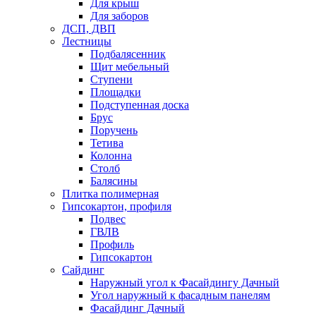
Для крыш
Для заборов
ДСП, ДВП
Лестницы
Подбалясенник
Щит мебельный
Ступени
Площадки
Подступенная доска
Брус
Поручень
Тетива
Колонна
Столб
Балясины
Плитка полимерная
Гипсокартон, профиля
Подвес
ГВЛВ
Профиль
Гипсокартон
Сайдинг
Наружный угол к Фасайдингу Дачный
Угол наружный к фасадным панелям
Фасайдинг Дачный