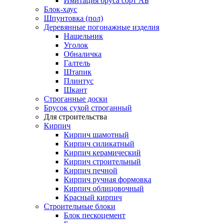
Имитация бруса сорт АБ
Блок-хаус
Шпунтовка (пол)
Деревянные погонажные изделия
Нащельник
Уголок
Обналичка
Галтель
Штапик
Плинтус
Шкант
Строганные доски
Брусок сухой строганный
Для строительства
Кирпич
Кирпич шамотный
Кирпич силикатный
Кирпич керамический
Кирпич строительный
Кирпич печной
Кирпич ручная формовка
Кирпич облицовочный
Красный кирпич
Строительные блоки
Блок пескоцемент