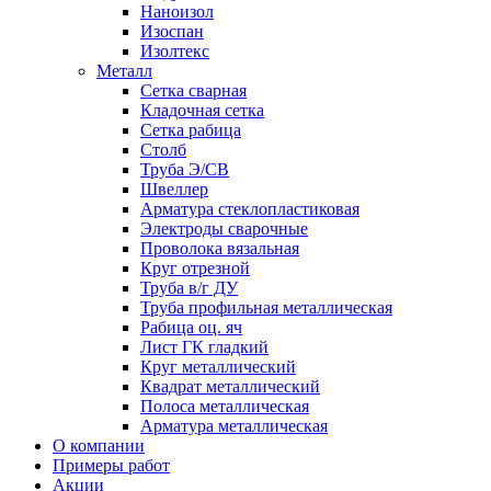
Наноизол
Изоспан
Изолтекс
Металл
Сетка сварная
Кладочная сетка
Сетка рабица
Столб
Труба Э/СВ
Швеллер
Арматура стеклопластиковая
Электроды сварочные
Проволока вязальная
Круг отрезной
Труба в/г ДУ
Труба профильная металлическая
Рабица оц. яч
Лист ГК гладкий
Круг металлический
Квадрат металлический
Полоса металлическая
Арматура металлическая
О компании
Примеры работ
Акции