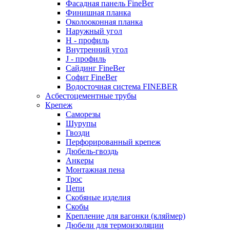
Фасадная панель FineBer
Финишная планка
Околооконная планка
Наружный угол
H - профиль
Внутренний угол
J - профиль
Сайдинг FineBer
Софит FineBer
Водосточная система FINEBER
Асбестоцементные трубы
Крепеж
Саморезы
Шурупы
Гвозди
Перфорированный крепеж
Дюбель-гвоздь
Анкеры
Монтажная пена
Трос
Цепи
Скобяные изделия
Скобы
Крепление для вагонки (кляймер)
Дюбели для термоизоляции