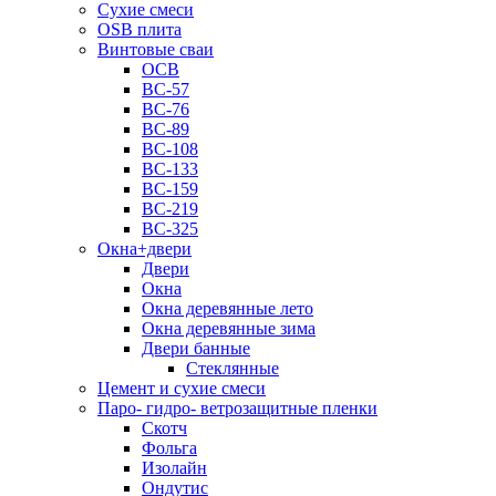
Сухие смеси
OSB плита
Винтовые сваи
ОСВ
ВС-57
ВС-76
ВС-89
ВС-108
ВС-133
ВС-159
ВС-219
ВС-325
Окна+двери
Двери
Окна
Окна деревянные лето
Окна деревянные зима
Двери банные
Стеклянные
Цемент и сухие смеси
Паро- гидро- ветрозащитные пленки
Скотч
Фольга
Изолайн
Ондутис