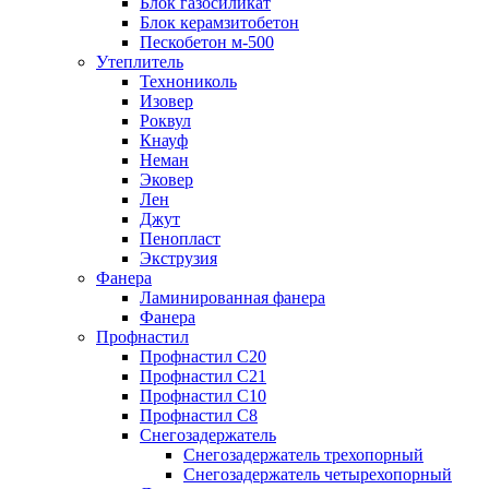
Блок газосиликат
Блок керамзитобетон
Пескобетон м-500
Утеплитель
Технониколь
Изовер
Роквул
Кнауф
Неман
Эковер
Лен
Джут
Пенопласт
Экструзия
Фанера
Ламинированная фанера
Фанера
Профнастил
Профнастил С20
Профнастил С21
Профнастил С10
Профнастил С8
Снегозадержатель
Снегозадержатель трехопорный
Снегозадержатель четырехопорный